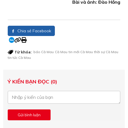
Bài và ảnh: Ðào Hồng
Chia sẻ Facebook
Từ khóa:
báo Cà Mau
Cà Mau
tin mới Cà Mau
thời sự Cà Mau
tin tức Cà Mau
Ý KIẾN BẠN ĐỌC (0)