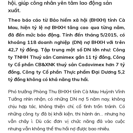
hội, giúp công nhân yên tâm lao động sản
xuất.
Theo báo cáo từ Bảo hiểm xã hội (BHXH) tỉnh Cà
Mau, hiện tỷ lệ nợ BHXH tăng cao qua từng năm,
đã đến mức báo động. Tính đến tháng 5/2015, có
khoảng 118 doanh nghiệp (DN) nợ BHXH với trên
42,7 tỷ đồng. Tập trung một số DN lớn như: Công
ty TNHH Thuỷ sản Camimex gần 11 tỷ đồng, Công
ty Cổ phần CB&XNK thuỷ sản Cadovimex hơn 7 tỷ
đồng, Công ty Cổ phần Thực phẩm Đại Dương 5,2
tỷ đồng không có khả năng thu hồi.
Phó trưởng Phòng Thu BHXH tỉnh Cà Mau Huỳnh Vĩnh
Tưởng nhìn nhận, có những DN nợ 5 năm nay, không
chịu hợp tác, không thiện chí, cố tình trốn tránh. Có
những công ty đã bị khởi kiện, thi hành án… nhưng họ
vẫn chây ì. Dù các đơn vị chức năng đã vào cuộc
nhưng vẫn không thể thu hồi nợ được bao nhiêu.