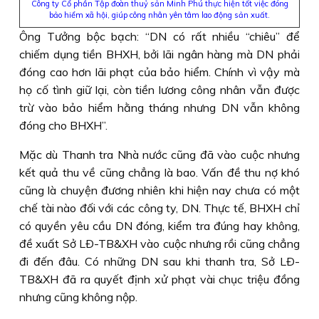
Công ty Cổ phần Tập đoàn thuỷ sản Minh Phú thực hiện tốt việc đóng
bảo hiểm xã hội, giúp công nhân yên tâm lao động sản xuất.
Ông Tưởng bộc bạch: “DN có rất nhiều “chiêu” để
chiếm dụng tiền BHXH, bởi lãi ngân hàng mà DN phải
đóng cao hơn lãi phạt của bảo hiểm. Chính vì vậy mà
họ cố tình giữ lại, còn tiền lương công nhân vẫn được
trừ vào bảo hiểm hằng tháng nhưng DN vẫn không
đóng cho BHXH”.
Mặc dù Thanh tra Nhà nước cũng đã vào cuộc nhưng
kết quả thu về cũng chẳng là bao. Vấn đề thu nợ khó
cũng là chuyện đương nhiên khi hiện nay chưa có một
chế tài nào đối với các công ty, DN. Thực tế, BHXH chỉ
có quyền yêu cầu DN đóng, kiểm tra đúng hay không,
đề xuất Sở LÐ-TB&XH vào cuộc nhưng rồi cũng chẳng
đi đến đâu. Có những DN sau khi thanh tra, Sở LÐ-
TB&XH đã ra quyết định xử phạt vài chục triệu đồng
nhưng cũng không nộp.