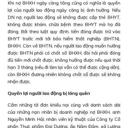
Khi nợ BHXH ngày càng tăng cũng có nghĩa là quyền
lợi của người lao động ngày càng bị ảnh hưởng. Nếu
DN nợ, người lao động sẽ không được cấp thẻ BHYT,
không được khám, chữa bệnh theo BHYT mà họ đã
đóng. Bởi theo luật quy định, tiền đóng được trừ vào
BHYT trước mới tới bảo hiểm thất nghiệp (BHTN),
BHXH. Còn về BHTN, nếu người lao động muốn hưởng
được BHTN phải có chốt sổ BHXH, đòi hỏi phải đóng
đủ tiền mới chốt được, không hưởng được nếu quá thời
hạn 3 tháng (nếu đi làm lại vẫn có thể được cộng dồn),
còn BHXH đương nhiên không chốt sổ được sẽ không
nhận được.
Quyền lợi người lao động bị lãng quên
Cầm những tờ đơn khiếu nại cùng với danh sách dài
của những nạn nhân bị doanh nghiệp nợ BHXH, anh
Nguyễn Minh Hải, nhân viên kỹ thuật của Công ty Cổ
phần Thực phẩm Ðại Dương, ấp Năm Ðảm, xã Lương