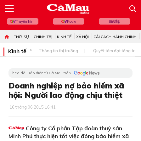
Truyền hình
Radio
ភាសាខ្មែរ
THỜI SỰ
CHÍNH TRỊ
KINH TẾ
XÃ HỘI
CẢI CÁCH HÀNH CHÍNH
Kinh tế
Thông tin thị trường
Quyết tâm đạt tăng trưở
Theo dõi Báo điện tử Cà Mau trên
Doanh nghiệp nợ bảo hiểm xã
hội: Người lao động chịu thiệt
16 tháng 06 2015 16:41
Công ty Cổ phần Tập đoàn thuỷ sản
Minh Phú thực hiện tốt việc đóng bảo hiểm xã