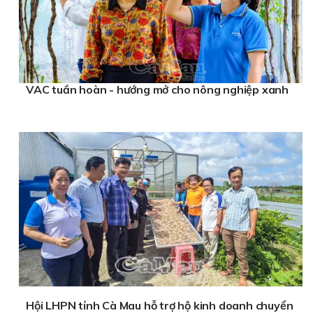
VAC tuần hoàn - hướng mở cho nông nghiệp xanh
Hội LHPN tỉnh Cà Mau hỗ trợ hộ kinh doanh chuyển