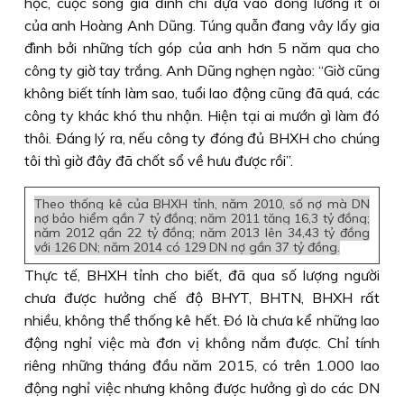
học, cuộc sống gia đình chỉ dựa vào đồng lương ít ỏi
của anh Hoàng Anh Dũng. Túng quẫn đang vây lấy gia
đình bởi những tích góp của anh hơn 5 năm qua cho
công ty giờ tay trắng. Anh Dũng nghẹn ngào: “Giờ cũng
không biết tính làm sao, tuổi lao động cũng đã quá, các
công ty khác khó thu nhận. Hiện tại ai mướn gì làm đó
thôi. Ðáng lý ra, nếu công ty đóng đủ BHXH cho chúng
tôi thì giờ đây đã chốt sổ về hưu được rồi”.
Theo thống kê của BHXH tỉnh, năm 2010, số nợ mà DN
nợ bảo hiểm gần 7 tỷ đồng; năm 2011 tăng 16,3 tỷ đồng;
năm 2012 gần 22 tỷ đồng; năm 2013 lên 34,43 tỷ đồng
với 126 DN; năm 2014 có 129 DN nợ gần 37 tỷ đồng.
Thực tế, BHXH tỉnh cho biết, đã qua số lượng người
chưa được hưởng chế độ BHYT, BHTN, BHXH rất
nhiều, không thể thống kê hết. Ðó là chưa kể những lao
động nghỉ việc mà đơn vị không nắm được. Chỉ tính
riêng những tháng đầu năm 2015, có trên 1.000 lao
động nghỉ việc nhưng không được hưởng gì do các DN