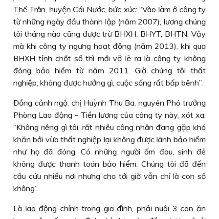
Thế Trân, huyện Cái Nước, bức xúc: “Vào làm ở công ty
từ những ngày đầu thành lập (năm 2007), lương chúng
tôi tháng nào cũng được trừ BHXH, BHYT, BHTN. Vậy
mà khi công ty ngưng hoạt động (năm 2013), khi qua
BHXH tỉnh chốt sổ thì mới vỡ lẽ ra là công ty không
đóng bảo hiểm từ năm 2011. Giờ chúng tôi thất
nghiệp, không được hưởng gì, cuộc sống rất bấp bênh”.
Ðồng cảnh ngộ, chị Huỳnh Thu Ba, nguyên Phó trưởng
Phòng Lao động - Tiền lương của công ty này, xót xa:
“Không riêng gì tôi, rất nhiều công nhân đang gặp khó
khăn bởi vừa thất nghiệp lại không được lãnh bảo hiểm
như họ đã đóng. Có những người ốm đau, sinh đẻ
không được thanh toán bảo hiểm. Chúng tôi đã đến
cầu cứu nhiều nơi nhưng cho tới giờ vẫn chỉ là con số
không”.
Là lao động chính trong gia đình, phải nuôi 3 con ăn