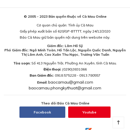
© 2005 - 2023 Bản quyền thuộc về Cà Mau Online
Cơ quan chủ quản: Tỉnh ủy Cà Mau
Giấy phép xuất bản số 620/GP-BTTTT, ngày 24/12/2020
Báo Cà Mau giữ bản quyền nội dung trên website này.
Giám đốc: Lâm Hồ Sỹ
Phó Giám đốc: Ngô Minh Toàn, Hồ Tấn Lộc, Nguyễn Quốc Danh, Nguyễn
Thị Lâm Anh, Cao Xuân Thu Ngọc, Trương Văn Tuấn
Tòa soạn:
Số 413 Nguyễn Trãi, Phường An Xuyên, tỉnh Cà Mau.
Điện thoại:
(0290)3831066
Ban Giám đốc:
0918.575228 - 0913.780557
baocamau@gmail.com
Email:
baocamau.phongkythuat@gmail.com
Theo dõi Báo Cà Mau Online
Facebook
Youtube