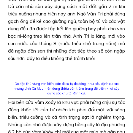
Dù căn nhà sàn xây dựng cách mặt đất gần 2 m khi
triều xuống nhưng hiện nay anh Ngô Văn Tri phải dùng
gạch ống để kê cao giường ngủ, toàn bộ tủ và các vật
dụng đều đã được tập kết lên giường hay phải cho vào
bọc ni-lông treo lên trần nhà. Anh Tri lo lắng, mới vào
con nước của tháng 8 (nước triều nhỏ trong năm) mà
đã ngập đến sàn thì những đợt tiếp theo sẽ còn ngập
sâu hơn, đây là điều không thể tránh khỏi.
Do đặc thù vùng ven biển, dân di cư tự do đông, nhu cầu định cư cao
nhưng tỉnh Cà Mau hiện đang thiếu vốn trầm trọng để triển khai xây
dựng các khu tái định cư.
Hai bên cửa Vàm Xoáy là khu vực phải hứng chịu sự tác
động khốc liệt của tự nhiên khi phải đối mặt với sóng
biển, triều cường và cả tình trạng sạt lở nghiêm trọng.
Những căn nhà được xây dựng bằng cây lá địa phương
ở 2 bờ cửa Vàm Xoáy chỉ mới qua một mùa mà gần như