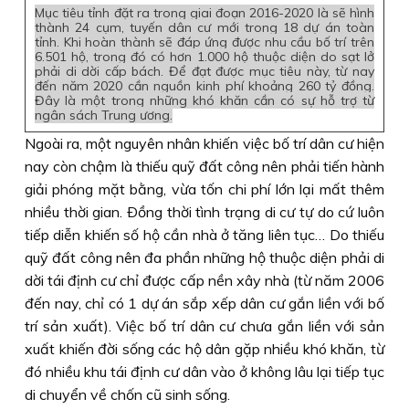
Mục tiêu tỉnh đặt ra trong giai đoạn 2016-2020 là sẽ hình
thành 24 cụm, tuyến dân cư mới trong 18 dự án toàn
tỉnh. Khi hoàn thành sẽ đáp ứng được nhu cầu bố trí trên
6.501 hộ, trong đó có hơn 1.000 hộ thuộc diện do sạt lở
phải di dời cấp bách. Để đạt được mục tiêu này, từ nay
đến năm 2020 cần nguồn kinh phí khoảng 260 tỷ đồng.
Đây là một trong những khó khăn cần có sự hỗ trợ từ
ngân sách Trung ương.
Ngoài ra, một nguyên nhân khiến việc bố trí dân cư hiện
nay còn chậm là thiếu quỹ đất công nên phải tiến hành
giải phóng mặt bằng, vừa tốn chi phí lớn lại mất thêm
nhiều thời gian. Ðồng thời tình trạng di cư tự do cứ luôn
tiếp diễn khiến số hộ cần nhà ở tăng liên tục… Do thiếu
quỹ đất công nên đa phần những hộ thuộc diện phải di
dời tái định cư chỉ được cấp nền xây nhà (từ năm 2006
đến nay, chỉ có 1 dự án sắp xếp dân cư gắn liền với bố
trí sản xuất). Việc bố trí dân cư chưa gắn liền với sản
xuất khiến đời sống các hộ dân gặp nhiều khó khăn, từ
đó nhiều khu tái định cư dân vào ở không lâu lại tiếp tục
di chuyển về chốn cũ sinh sống.