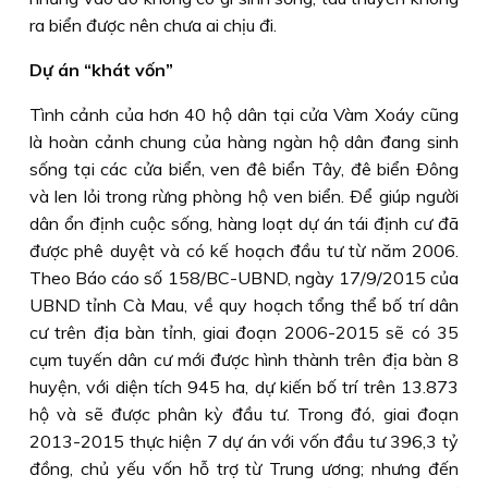
ra biển được nên chưa ai chịu đi.
Dự án “khát vốn”
Tình cảnh của hơn 40 hộ dân tại cửa Vàm Xoáy cũng
là hoàn cảnh chung của hàng ngàn hộ dân đang sinh
sống tại các cửa biển, ven đê biển Tây, đê biển Ðông
và len lỏi trong rừng phòng hộ ven biển. Ðể giúp người
dân ổn định cuộc sống, hàng loạt dự án tái định cư đã
được phê duyệt và có kế hoạch đầu tư từ năm 2006.
Theo Báo cáo số 158/BC-UBND, ngày 17/9/2015 của
UBND tỉnh Cà Mau, về quy hoạch tổng thể bố trí dân
cư trên địa bàn tỉnh, giai đoạn 2006-2015 sẽ có 35
cụm tuyến dân cư mới được hình thành trên địa bàn 8
huyện, với diện tích 945 ha, dự kiến bố trí trên 13.873
hộ và sẽ được phân kỳ đầu tư. Trong đó, giai đoạn
2013-2015 thực hiện 7 dự án với vốn đầu tư 396,3 tỷ
đồng, chủ yếu vốn hỗ trợ từ Trung ương; nhưng đến