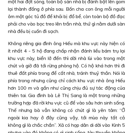
một hai đợt sóng, toàn bộ sàn nhà bị đánh bật lên gom
lại thành đống ở phía sau. Bốn cha con ông mỗi người
ôm một góc tủ đồ để khỏi bị đổ bể, còn toàn bộ đồ đạc
phải cho vào bọc treo lên trần nhà, thứ gì nằm dưới sàn
nhà đều bị cuốn đi sạch.
Không riêng gia đình ông Hiếu mà khu vực này hiện có
ít nhất 4 - 5 hộ đang chấp nhận đánh liều bám trụ lại
khu vực này, biển lở đến thì dời nhà lùi vào trong một
chút và giờ đã tới rừng phòng hộ. Có hộ khá hơn thì đi
thuê đất phía trong để cất nhà, tránh thuỷ thần. Nói là
phía trong nhưng cũng chỉ cách khu vực nhà ông Hiếu
hơn 100 m và gần như cũng chịu đủ sự tác động của
thiên tai. Gia đình bà Lê Thị Sang là một trong những
trường hợp đã rời khu vực cũ để vào sâu hơn sinh sống.
Thế nhưng bà vẫn không có chút gì là yên tâm: “Ở
ngoài kia hay ở đây cũng vậy, tới mùa này tất cả
không gì là chắc chắn”. Xã có họp dân di dời vào Kinh 5
nhưng vào đó không có gì sinh sống, tàu thuyền không