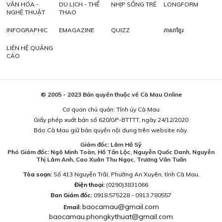
VĂN HÓA -
DU LỊCH - THỂ
NHỊP SỐNG TRẺ
LONGFORM
NGHỆ THUẬT
THAO
INFOGRAPHIC
EMAGAZINE
QUIZZ
ភាសាខ្មែរ
LIÊN HỆ QUẢNG
CÁO
© 2005 - 2023 Bản quyền thuộc về Cà Mau Online
Cơ quan chủ quản: Tỉnh ủy Cà Mau
Giấy phép xuất bản số 620/GP-BTTTT, ngày 24/12/2020
Báo Cà Mau giữ bản quyền nội dung trên website này.
Giám đốc: Lâm Hồ Sỹ
Phó Giám đốc: Ngô Minh Toàn, Hồ Tấn Lộc, Nguyễn Quốc Danh, Nguyễn
Thị Lâm Anh, Cao Xuân Thu Ngọc, Trương Văn Tuấn
Tòa soạn:
Số 413 Nguyễn Trãi, Phường An Xuyên, tỉnh Cà Mau.
Điện thoại:
(0290)3831066
Ban Giám đốc:
0918.575228 - 0913.780557
baocamau@gmail.com
Email:
baocamau.phongkythuat@gmail.com