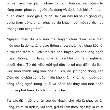
vò vẽ, rượu trái giác… nhằm đa dạng hoá các sản phẩm từ
rừng tràm, phục vụ người tiêu dùng và du khách khi đến tham
quan Vườn Quốc gia U Minh Hạ. Sau này tôi sẽ cố gắng xây
dựng trạm dừng chân phục vụ du khách, với một số dịch vụ
trải nghiệm rừng tràm".
Nguyên nhân du lịch sinh thái huyện chưa được khai thác
hiệu quả là do hạ tầng giao thông chưa thuận lợi, chưa kết nối
được các điểm du lịch trên địa bàn huyện với các làng nghề
truyền thống, như làng nghề làm cá khô bổi, làng nghề ép
chuối khô... Từ đó, việc mời gọi đầu tư tại các điểm du lịch,
việc hình thành làng văn hoá du lịch, du lịch cộng đồng, các
điểm dừng chân còn gặp nhiều khó khăn. Phần lớn người dân
sống bằng nghề nông, nuôi và đánh bắt thuỷ sản nên nhận
thức về phát triển du lịch còn hạn chế.
Tại các điểm dừng chân của du khách, chủ yếu là phục vụ ăn
uống, chưa có dịch vụ vui chơi, giải trí kèm theo, đặc biệt là chưa