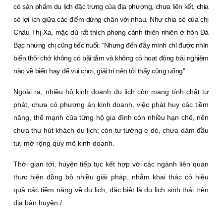
có sản phẩm du lịch đặc trưng của địa phương, chưa liên kết, chia
sẻ lợi ích giữa các điểm dừng chân với nhau. Như chia sẻ của chị
Châu Thị Xa, mặc dù rất thích phong cảnh thiên nhiên ở hòn Ðá
Bạc nhưng chị cũng tiếc nuối: “Nhưng đến đây mình chỉ được nhìn
biển thôi chớ không có bãi tắm và không có hoạt động trải nghiệm
nào về biển hay để vui chơi, giải trí nên tôi thấy cũng uổng".
Ngoài ra, nhiều hộ kinh doanh du lịch còn mang tính chất tự
phát, chưa có phương án kinh doanh, việc phát huy các tiềm
năng, thế mạnh của từng hộ gia đình còn nhiều hạn chế, nên
chưa thu hút khách du lịch; còn tư tưởng e dè, chưa dám đầu
tư, mở rộng quy mô kinh doanh.
Thời gian tới, huyện tiếp tục kết hợp với các ngành liên quan
thực hiện đồng bộ nhiều giải pháp, nhằm khai thác có hiệu
quả các tiềm năng về du lịch, đặc biệt là du lịch sinh thái trên
địa bàn huyện./.