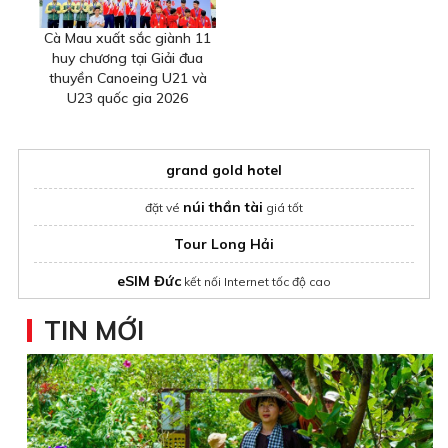
Cà Mau xuất sắc giành 11
huy chương tại Giải đua
thuyền Canoeing U21 và
U23 quốc gia 2026
grand gold hotel
núi thần tài
đặt vé
giá tốt
Tour Long Hải
eSIM Đức
kết nối Internet tốc độ cao
thuê xe du lịch Quy Nhơn
TIN MỚI
2 Days Halong Bay Cruise