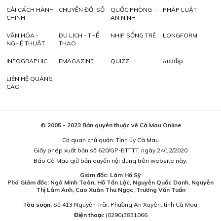
CẢI CÁCH HÀNH
CHUYỂN ĐỔI SỐ
QUỐC PHÒNG -
PHÁP LUẬT
CHÍNH
AN NINH
VĂN HÓA -
DU LỊCH - THỂ
NHỊP SỐNG TRẺ
LONGFORM
NGHỆ THUẬT
THAO
INFOGRAPHIC
EMAGAZINE
QUIZZ
ភាសាខ្មែរ
LIÊN HỆ QUẢNG
CÁO
© 2005 - 2023 Bản quyền thuộc về Cà Mau Online
Cơ quan chủ quản: Tỉnh ủy Cà Mau
Giấy phép xuất bản số 620/GP-BTTTT, ngày 24/12/2020
Báo Cà Mau giữ bản quyền nội dung trên website này.
Giám đốc: Lâm Hồ Sỹ
Phó Giám đốc: Ngô Minh Toàn, Hồ Tấn Lộc, Nguyễn Quốc Danh, Nguyễn
Thị Lâm Anh, Cao Xuân Thu Ngọc, Trương Văn Tuấn
Tòa soạn:
Số 413 Nguyễn Trãi, Phường An Xuyên, tỉnh Cà Mau.
Điện thoại:
(0290)3831066