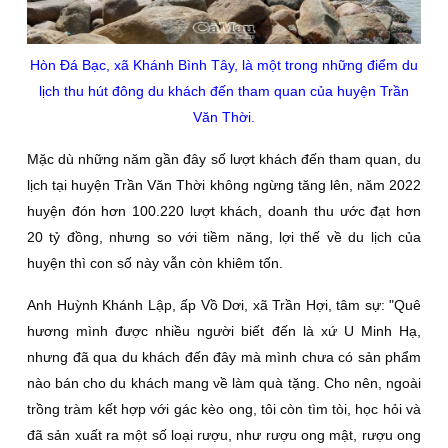
Hòn Đá Bạc, xã Khánh Bình Tây, là một trong những điểm du
lịch thu hút đông du khách đến tham quan của huyện Trần
Văn Thời.
Mặc dù những năm gần đây số lượt khách đến tham quan, du
lịch tại huyện Trần Văn Thời không ngừng tăng lên, năm 2022
huyện đón hơn 100.220 lượt khách, doanh thu ước đạt hơn
20 tỷ đồng, nhưng so với tiềm năng, lợi thế về du lịch của
huyện thì con số này vẫn còn khiêm tốn.
Anh Huỳnh Khánh Lập, ấp Vồ Dơi, xã Trần Hợi, tâm sự: "Quê
hương mình được nhiều người biết đến là xứ U Minh Hạ,
nhưng đã qua du khách đến đây mà mình chưa có sản phẩm
nào bán cho du khách mang về làm quà tặng. Cho nên, ngoài
trồng tràm kết hợp với gác kèo ong, tôi còn tìm tòi, học hỏi và
đã sản xuất ra một số loại rượu, như rượu ong mật, rượu ong