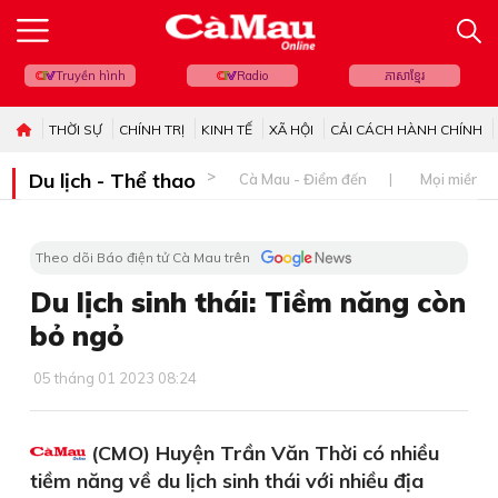
Truyền hình
Radio
ភាសាខ្មែរ
THỜI SỰ
CHÍNH TRỊ
KINH TẾ
XÃ HỘI
CẢI CÁCH HÀNH CHÍNH
Du lịch - Thể thao
Cà Mau - Điểm đến
Mọi miền đ
Theo dõi Báo điện tử Cà Mau trên
Du lịch sinh thái: Tiềm năng còn
bỏ ngỏ
05 tháng 01 2023 08:24
(CMO) Huyện Trần Văn Thời có nhiều
tiềm năng về du lịch sinh thái với nhiều địa