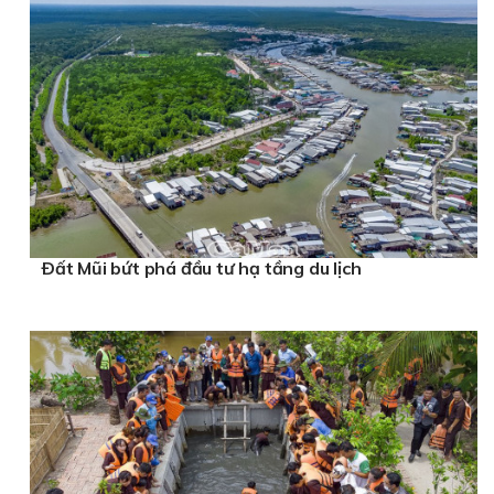
Ðất Mũi bứt phá đầu tư hạ tầng du lịch