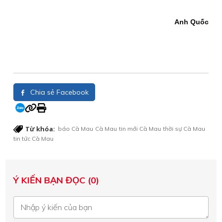
Anh Quốc
Chia sẻ Facebook
Từ khóa:
báo Cà Mau
Cà Mau
tin mới Cà Mau
thời sự Cà Mau
tin tức Cà Mau
Ý KIẾN BẠN ĐỌC (0)