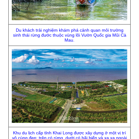
Du khách trải nghiệm khám phá cảnh quan môi trường
sinh thái rừng đước thuộc vùng lõi Vườn Quốc gia Mũi Cà
Mau.
Khu du lịch cấp tỉnh Khai Long được xây dựng ở một vị trí
vô cùng đẹp: trên có rừng, dưới có bãi biển và xa xa ngoài