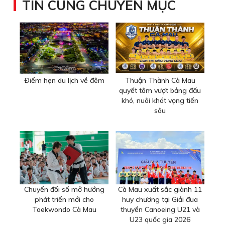
TIN CÙNG CHUYÊN MỤC
Ðiểm hẹn du lịch về đêm
Thuận Thành Cà Mau
quyết tâm vượt bảng đấu
khó, nuôi khát vọng tiến
sâu
Chuyển đổi số mở hướng
Cà Mau xuất sắc giành 11
phát triển mới cho
huy chương tại Giải đua
Taekwondo Cà Mau
thuyền Canoeing U21 và
U23 quốc gia 2026