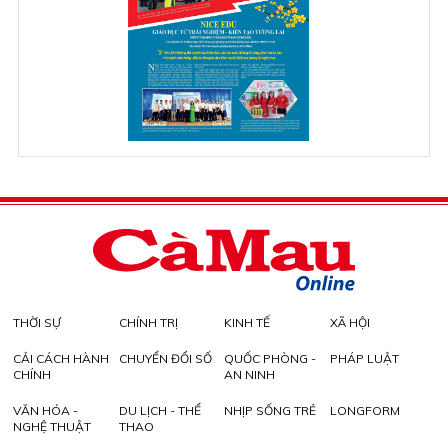
THỜI SỰ
CHÍNH TRỊ
KINH TẾ
XÃ HỘI
CẢI CÁCH HÀNH
CHUYỂN ĐỔI SỐ
QUỐC PHÒNG -
PHÁP LUẬT
CHÍNH
AN NINH
VĂN HÓA -
DU LỊCH - THỂ
NHỊP SỐNG TRẺ
LONGFORM
NGHỆ THUẬT
THAO