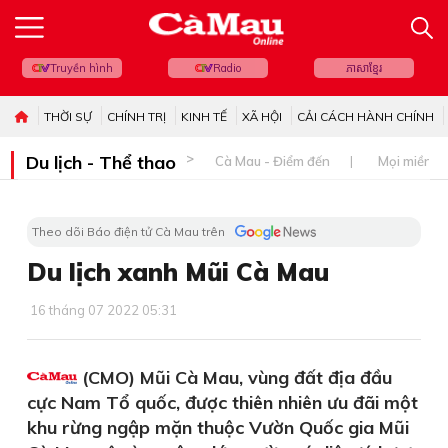
Truyền hình
Radio
ភាសាខ្មែរ
THỜI SỰ
CHÍNH TRỊ
KINH TẾ
XÃ HỘI
CẢI CÁCH HÀNH CHÍNH
Du lịch - Thể thao
Cà Mau - Điểm đến
Mọi miền đ
Theo dõi Báo điện tử Cà Mau trên
Du lịch xanh Mũi Cà Mau
16 tháng 07 2022 05:31
(CMO) Mũi Cà Mau, vùng đất địa đầu
cực Nam Tổ quốc, được thiên nhiên ưu đãi một
khu rừng ngập mặn thuộc Vườn Quốc gia Mũi