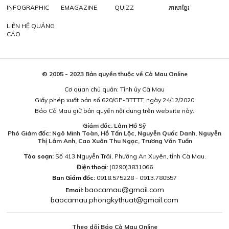
INFOGRAPHIC
EMAGAZINE
QUIZZ
ភាសាខ្មែរ
LIÊN HỆ QUẢNG
CÁO
© 2005 - 2023 Bản quyền thuộc về Cà Mau Online
Cơ quan chủ quản: Tỉnh ủy Cà Mau
Giấy phép xuất bản số 620/GP-BTTTT, ngày 24/12/2020
Báo Cà Mau giữ bản quyền nội dung trên website này.
Giám đốc: Lâm Hồ Sỹ
Phó Giám đốc: Ngô Minh Toàn, Hồ Tấn Lộc, Nguyễn Quốc Danh, Nguyễn
Thị Lâm Anh, Cao Xuân Thu Ngọc, Trương Văn Tuấn
Tòa soạn:
Số 413 Nguyễn Trãi, Phường An Xuyên, tỉnh Cà Mau.
Điện thoại:
(0290)3831066
Ban Giám đốc:
0918.575228 - 0913.780557
baocamau@gmail.com
Email:
baocamau.phongkythuat@gmail.com
Theo dõi Báo Cà Mau Online