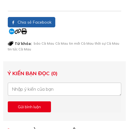
Chia sẻ Facebook
Từ khóa:
báo Cà Mau
Cà Mau
tin mới Cà Mau
thời sự Cà Mau
tin tức Cà Mau
Ý KIẾN BẠN ĐỌC (0)