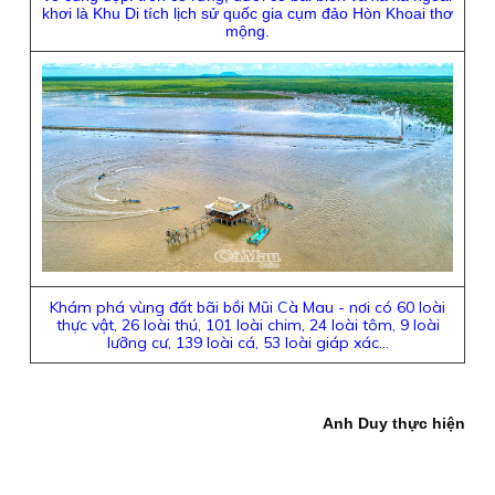
khơi là Khu Di tích lịch sử quốc gia cụm đảo Hòn Khoai thơ
mộng.
Khám phá vùng đất bãi bồi Mũi Cà Mau - nơi có 60 loài
thực vật, 26 loài thú, 101 loài chim, 24 loài tôm, 9 loài
lưỡng cư, 139 loài cá, 53 loài giáp xác…
Anh Duy thực hiện