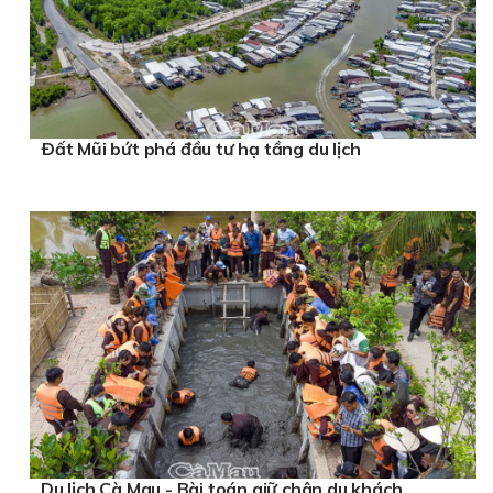
Ðất Mũi bứt phá đầu tư hạ tầng du lịch
Du lịch Cà Mau - Bài toán giữ chân du khách