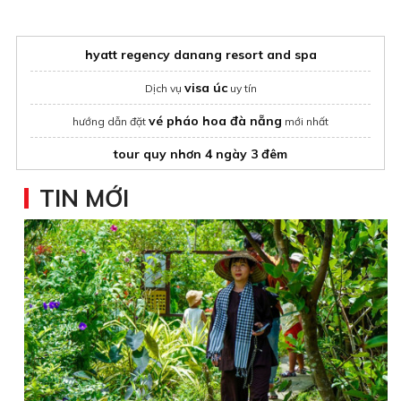
hyatt regency danang resort and spa
visa úc
Dịch vụ
uy tín
vé pháo hoa đà nẵng
hướng dẫn đặt
mới nhất
tour quy nhơn 4 ngày 3 đêm
Du lịch phan thiết
TIN MỚI
tổ chức khai trương công ty
meetup
vn
Halong Bay Luxury Cruise 3 Day