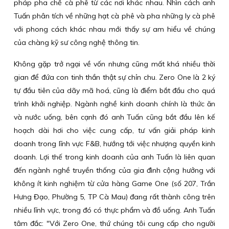
pháp pha chế cà phê từ các nơi khác nhau. Nhìn cách anh
Tuấn phân tích về những hạt cà phê và pha những ly cà phê
với phong cách khác nhau mới thấy sự am hiểu về chúng
của chàng kỹ sư công nghệ thông tin.
Không gặp trở ngại về vốn nhưng cũng mất khá nhiều thời
gian để đứa con tinh thần thật sự chỉn chu. Zero One là 2 ký
tự đầu tiên của dãy mã hoá, cũng là điểm bắt đầu cho quá
trình khởi nghiệp. Ngành nghề kinh doanh chính là thức ăn
và nước uống, bên cạnh đó anh Tuấn cũng bắt đầu lên kế
hoạch dài hơi cho việc cung cấp, tư vấn giải pháp kinh
doanh trong lĩnh vực F&B, hướng tới việc nhượng quyền kinh
doanh. Lợi thế trong kinh doanh của anh Tuấn là liên quan
đến ngành nghề truyền thống của gia đình cộng hưởng với
không ít kinh nghiệm từ cửa hàng Game One (số 207, Trần
Hưng Đạo, Phường 5, TP Cà Mau) đang rất thành công trên
nhiều lĩnh vực, trong đó có thực phẩm và đồ uống. Anh Tuấn
tâm đắc: "Với Zero One, thứ chúng tôi cung cấp cho người