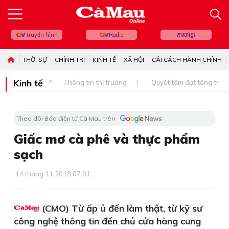
Truyền hình
Radio
ភាសាខ្មែរ
THỜI SỰ
CHÍNH TRỊ
KINH TẾ
XÃ HỘI
CẢI CÁCH HÀNH CHÍNH
Kinh tế
Thông tin thị trường
Quyết tâm đạt tăng trưở
Theo dõi Báo điện tử Cà Mau trên
Giấc mơ cà phê và thực phẩm
sạch
14 tháng 11 2018 07:01
(CMO) Từ ấp ủ đến làm thật, từ kỹ sư
công nghệ thông tin đến chủ cửa hàng cung