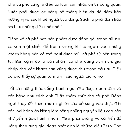
pha cà phê cũng là điều tôi luôn cân nhắc khi thi công quán.
Nước phải được lọc bằng hệ thống hiện đại để đảm bảo
hương vị và sức khoẻ người tiêu dùng. Sạch là phải đảm bảo
sạch từ những điều nhỏ nhất".
Riêng về cà phê hạt, sản phẩm được đóng gói trong túi zip,
có van một chiều để tránh không khí từ ngoài vào nhưng
khách hàng vẫn có thể ngửi được mùi cà phê từ bên trong
túi. Bên cạnh đó là sản phẩm cà phê dạng viên nén, giải
pháp cho các khách sạn cũng được chú trọng đầu tư. Điều
đó cho thấy sự quan tâm tỉ mỉ của người tạo ra nó.
Tất cả những thức uống, bánh ngọt đều được quan tâm và
cân bằng như cách anh Tuấn chăm chút cho cà phê. Bánh
ngọt thay đổi theo mùa, nghiên cứu bổ sung vào thực đơn
các loại bánh ăn kiêng làm bằng những nguyên liệu cao cấp
như yến mạch, hạnh nhân... "Giá phải chăng và cải tiến đồ
uống theo từng giai đoạn nhất định là những điều Zero One