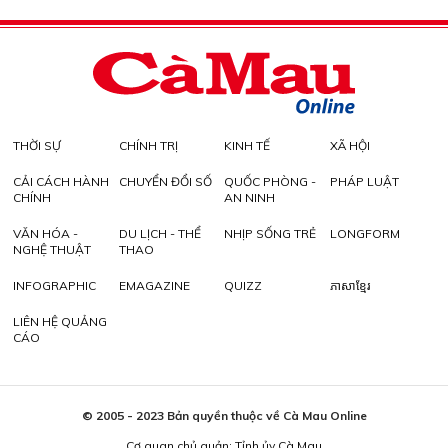
THỜI SỰ
CHÍNH TRỊ
KINH TẾ
XÃ HỘI
CẢI CÁCH HÀNH
CHUYỂN ĐỔI SỐ
QUỐC PHÒNG -
PHÁP LUẬT
CHÍNH
AN NINH
VĂN HÓA -
DU LỊCH - THỂ
NHỊP SỐNG TRẺ
LONGFORM
NGHỆ THUẬT
THAO
INFOGRAPHIC
EMAGAZINE
QUIZZ
ភាសាខ្មែរ
LIÊN HỆ QUẢNG
CÁO
© 2005 - 2023 Bản quyền thuộc về Cà Mau Online
Cơ quan chủ quản: Tỉnh ủy Cà Mau