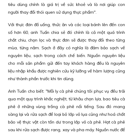
tiêu dùng chính là giá trị về sức khoẻ và là nơi giúp con
người thay đổi thói quen sử dụng thực phẩm".
Với thực đơn đồ uống, thức ăn và các loại bánh lên đến con
số hơn 60, anh Tuấn chia sẻ đó chính là cả một quá trình
chắt chiu, chọn lọc và thực đơn sẽ được thay đổi theo từng
mùa, từng năm. Sạch ở đây có nghĩa là đảm bảo sạch về
nguyên liệu, sạch trong cách chế biến. Nguồn nguyên liệu
cho mỗi sản phẩm gửi đến tay khách hàng đều là nguyên
liệu nhập khẩu được nghiên cứu kỹ lưỡng về hàm lượng cũng
như thành phần trước khi tin dùng.
Anh Tuấn cho biết: "Mỗi ly cà phê chúng tôi phục vụ đều trải
qua một quy trình khắc nghiệt, từ khâu chọn lựa, bao tiêu cà
phê ở những vùng trồng cà phê nổi tiếng. Sau đó mang
sàng lại và rửa sạch để loại bỏ lớp vỏ lụa cũng như hoá chất
bảo vệ thực vật còn tồn dư trong lớp vỏ cà phê. Hạt cà phê
sau khi rửa sạch được rang, xay và pha máy. Nguồn nước để