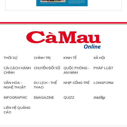
THỜI SỰ
CHÍNH TRỊ
KINH TẾ
XÃ HỘI
CẢI CÁCH HÀNH
CHUYỂN ĐỔI SỐ
QUỐC PHÒNG -
PHÁP LUẬT
CHÍNH
AN NINH
VĂN HÓA -
DU LỊCH - THỂ
NHỊP SỐNG TRẺ
LONGFORM
NGHỆ THUẬT
THAO
INFOGRAPHIC
EMAGAZINE
QUIZZ
ភាសាខ្មែរ
LIÊN HỆ QUẢNG
CÁO