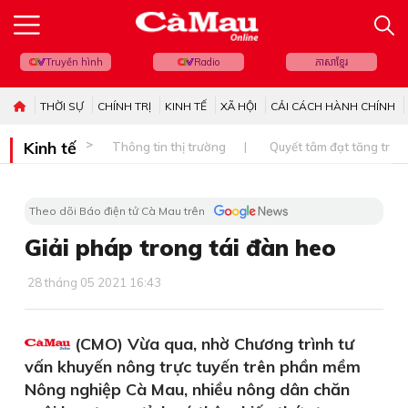
Truyền hình
Radio
ភាសាខ្មែរ
THỜI SỰ
CHÍNH TRỊ
KINH TẾ
XÃ HỘI
CẢI CÁCH HÀNH CHÍNH
Kinh tế
Thông tin thị trường
Quyết tâm đạt tăng trưở
Theo dõi Báo điện tử Cà Mau trên
Giải pháp trong tái đàn heo
28 tháng 05 2021 16:43
(CMO) Vừa qua, nhờ Chương trình tư
vấn khuyến nông trực tuyến trên phần mềm
Nông nghiệp Cà Mau, nhiều nông dân chăn