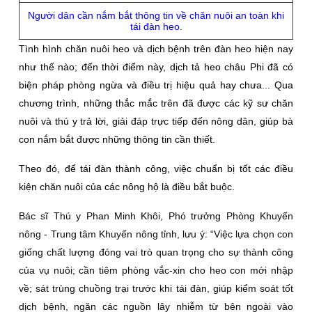
Người dân cần nắm bắt thông tin về chăn nuôi an toàn khi
tái đàn heo.
Tình hình chăn nuôi heo và dịch bệnh trên đàn heo hiện nay
như thế nào; đến thời điểm này, dịch tả heo châu Phi đã có
biện pháp phòng ngừa và điều trị hiệu quả hay chưa... Qua
chương trình, những thắc mắc trên đã được các kỹ sư chăn
nuôi và thú y trả lời, giải đáp trực tiếp đến nông dân, giúp bà
con nắm bắt được những thông tin cần thiết.
Theo đó, để tái đàn thành công, việc chuẩn bị tốt các điều
kiện chăn nuôi của các nông hộ là điều bắt buộc.
Bác sĩ Thú y Phan Minh Khôi, Phó trưởng Phòng Khuyến
nông - Trung tâm Khuyến nông tỉnh, lưu ý: “Việc lựa chọn con
giống chất lượng đóng vai trò quan trọng cho sự thành công
của vụ nuôi; cần tiêm phòng vắc-xin cho heo con mới nhập
về; sát trùng chuồng trại trước khi tái đàn, giúp kiểm soát tốt
dịch bệnh, ngăn các nguồn lây nhiễm từ bên ngoài vào