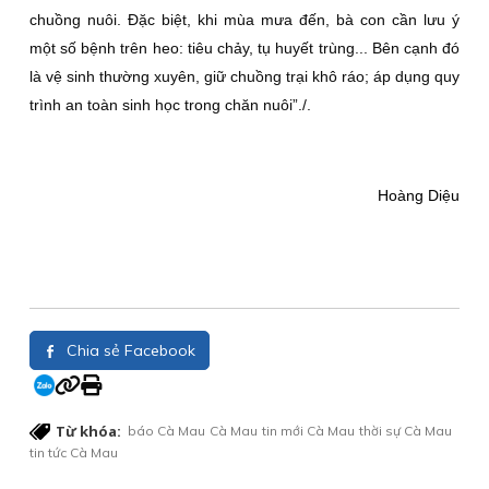
chuồng nuôi. Đặc biệt, khi mùa mưa đến, bà con cần lưu ý
một số bệnh trên heo: tiêu chảy, tụ huyết trùng... Bên cạnh đó
là vệ sinh thường xuyên, giữ chuồng trại khô ráo; áp dụng quy
trình an toàn sinh học trong chăn nuôi”./.
Hoàng Diệu
Chia sẻ Facebook
Từ khóa:
báo Cà Mau
Cà Mau
tin mới Cà Mau
thời sự Cà Mau
tin tức Cà Mau