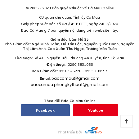
© 2005 - 2023 Bản quyền thuộc về Cà Mau Online
Cơ quan chủ quản: Tỉnh ủy Cà Mau
Giấy phép xuất bản số 620/GP-BTTTT, ngày 24/12/2020
Báo Cà Mau giữ bản quyền nội dung trên website này.
Giám đốc: Lâm Hồ Sỹ
Phó Giám đốc: Ngô Minh Toàn, Hồ Tấn Lộc, Nguyễn Quốc Danh, Nguyễn
Thị Lâm Anh, Cao Xuân Thu Ngọc, Trương Văn Tuấn
Tòa soạn:
Số 413 Nguyễn Trãi, Phường An Xuyên, tỉnh Cà Mau.
Điện thoại:
(0290)3831066
Ban Giám đốc:
0918.575228 - 0913.780557
baocamau@gmail.com
Email:
baocamau.phongkythuat@gmail.com
Theo dõi Báo Cà Mau Online
Facebook
Youtube
Phát triển bởi