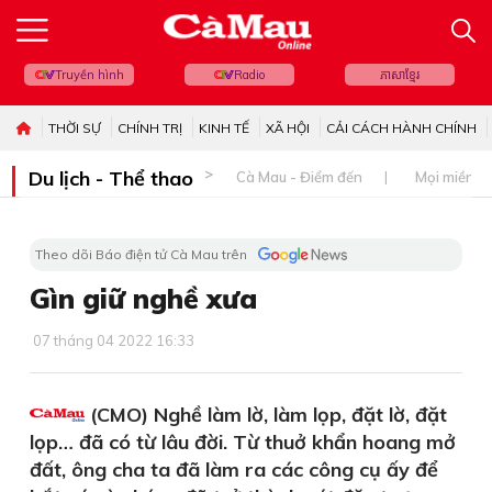
Truyền hình
Radio
ភាសាខ្មែរ
THỜI SỰ
CHÍNH TRỊ
KINH TẾ
XÃ HỘI
CẢI CÁCH HÀNH CHÍNH
Du lịch - Thể thao
Cà Mau - Điểm đến
Mọi miền đ
Theo dõi Báo điện tử Cà Mau trên
Gìn giữ nghề xưa
07 tháng 04 2022 16:33
(CMO) Nghề làm lờ, làm lọp, đặt lờ, đặt
lọp… đã có từ lâu đời. Từ thuở khẩn hoang mở
đất, ông cha ta đã làm ra các công cụ ấy để