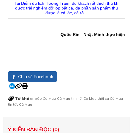
Tại Điểm du lịch Hương Tràm, du khách rất thích thú khi
được trải nghiệm dỡ lọp bắt cá, đa phần sản phẩm thu
được là cá lóc, cá rô…
Quốc Rin - Nhật Minh thực hiện
Chia sẻ Facebook
Từ khóa:
báo Cà Mau
Cà Mau
tin mới Cà Mau
thời sự Cà Mau
tin tức Cà Mau
Ý KIẾN BẠN ĐỌC (0)