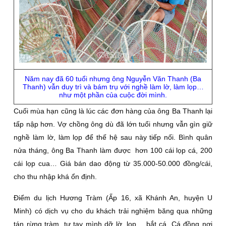
Năm nay đã 60 tuổi nhưng ông Nguyễn Văn Thanh (Ba
Thanh) vẫn duy trì và bám trụ với nghề làm lờ, làm lọp…
như một phần của cuộc đời mình.
Cuối mùa hạn cũng là lúc các đơn hàng của ông Ba Thanh lại
tấp nập hơn. Vợ chồng ông dù đã lớn tuổi nhưng vẫn gìn giữ
nghề làm lờ, làm lọp để thế hệ sau này tiếp nối. Bình quân
nửa tháng, ông Ba Thanh làm được hơn 100 cái lọp cá, 200
cái lọp cua… Giá bán dao động từ 35.000-50.000 đồng/cái,
cho thu nhập khá ổn định.
Điểm du lịch Hương Tràm (Ấp 16, xã Khánh An, huyện U
Minh) có dịch vụ cho du khách trải nghiệm băng qua những
tán rừng tràm, tự tay mình dỡ lờ, lọp… bắt cá. Cá đồng nơi