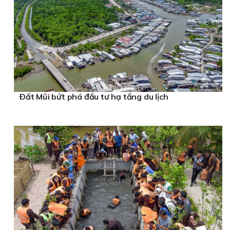
Ðất Mũi bứt phá đầu tư hạ tầng du lịch