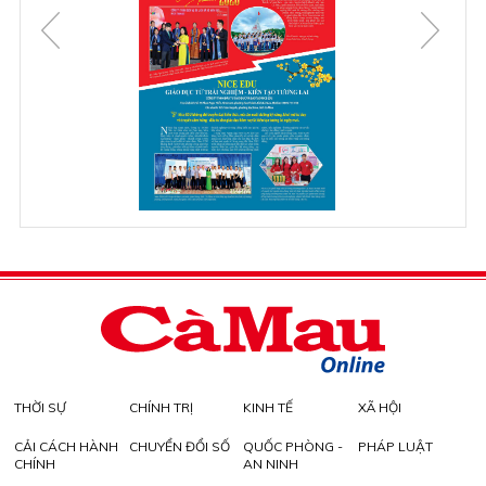
THỜI SỰ
CHÍNH TRỊ
KINH TẾ
XÃ HỘI
CẢI CÁCH HÀNH
CHUYỂN ĐỔI SỐ
QUỐC PHÒNG -
PHÁP LUẬT
CHÍNH
AN NINH