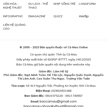
VĂN HÓA -
DU LỊCH - THỂ
NHỊP SỐNG TRẺ
LONGFORM
NGHỆ THUẬT
THAO
INFOGRAPHIC
EMAGAZINE
QUIZZ
ភាសាខ្មែរ
LIÊN HỆ QUẢNG
CÁO
© 2005 - 2023 Bản quyền thuộc về Cà Mau Online
Cơ quan chủ quản: Tỉnh ủy Cà Mau
Giấy phép xuất bản số 620/GP-BTTTT, ngày 24/12/2020
Báo Cà Mau giữ bản quyền nội dung trên website này.
Giám đốc: Lâm Hồ Sỹ
Phó Giám đốc: Ngô Minh Toàn, Hồ Tấn Lộc, Nguyễn Quốc Danh, Nguyễn
Thị Lâm Anh, Cao Xuân Thu Ngọc, Trương Văn Tuấn
Tòa soạn:
Số 413 Nguyễn Trãi, Phường An Xuyên, tỉnh Cà Mau.
Điện thoại:
(0290)3831066
Ban Giám đốc:
0918.575228 - 0913.780557
baocamau@gmail.com
Email:
baocamau.phongkythuat@gmail.com