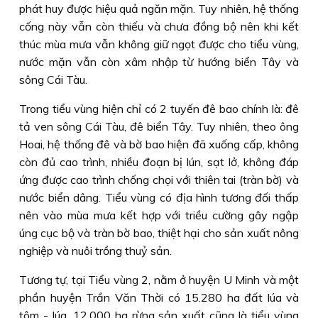
phát huy được hiệu quả ngăn mặn. Tuy nhiên, hệ thống
cống này vẫn còn thiếu và chưa đồng bộ nên khi kết
thúc mùa mưa vẫn không giữ ngọt được cho tiểu vùng,
nước mặn vẫn còn xâm nhập từ hướng biển Tây và
sông Cái Tàu.
Trong tiểu vùng hiện chỉ có 2 tuyến đê bao chính là: đê
tả ven sông Cái Tàu, đê biển Tây. Tuy nhiên, theo ông
Hoai, hệ thống đê và bờ bao hiện đã xuống cấp, không
còn đủ cao trình, nhiều đoạn bị lún, sạt lở, không đáp
ứng được cao trình chống chọi với thiên tai (tràn bờ) và
nước biển dâng. Tiểu vùng có địa hình tương đối thấp
nên vào mùa mưa kết hợp với triều cường gây ngập
úng cục bộ và tràn bờ bao, thiệt hại cho sản xuất nông
nghiệp và nuôi trồng thuỷ sản.
Tương tự, tại Tiểu vùng 2, nằm ở huyện U Minh và một
phần huyện Trần Văn Thời có 15.280 ha đất lúa và
tôm - lúa, 12.000 ha rừng sản xuất cũng là tiểu vùng