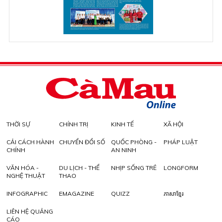
THỜI SỰ
CHÍNH TRỊ
KINH TẾ
XÃ HỘI
CẢI CÁCH HÀNH
CHUYỂN ĐỔI SỐ
QUỐC PHÒNG -
PHÁP LUẬT
CHÍNH
AN NINH
VĂN HÓA -
DU LỊCH - THỂ
NHỊP SỐNG TRẺ
LONGFORM
NGHỆ THUẬT
THAO
INFOGRAPHIC
EMAGAZINE
QUIZZ
ភាសាខ្មែរ
LIÊN HỆ QUẢNG
CÁO