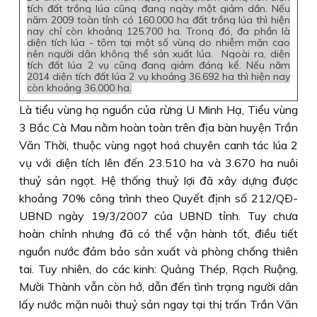
tích đất trồng lúa cũng đang ngày một giảm dần. Nếu
năm 2009 toàn tỉnh có 160.000 ha đất trồng lúa thì hiện
nay chỉ còn khoảng 125.700 ha. Trong đó, đa phần là
diện tích lúa - tôm tại một số vùng do nhiễm mặn cao
nên người dân không thể sản xuất lúa. Ngoài ra, diện
tích đất lúa 2 vụ cũng đang giảm đáng kể. Nếu năm
2014 diện tích đất lúa 2 vụ khoảng 36.692 ha thì hiện nay
còn khoảng 36.000 ha.
Là tiểu vùng hạ nguồn của rừng U Minh Hạ, Tiểu vùng
3 Bắc Cà Mau nằm hoàn toàn trên địa bàn huyện Trần
Văn Thời, thuộc vùng ngọt hoá chuyên canh tác lúa 2
vụ với diện tích lên đến 23.510 ha và 3.670 ha nuôi
thuỷ sản ngọt. Hệ thống thuỷ lợi đã xây dựng được
khoảng 70% công trình theo Quyết định số 212/QÐ-
UBND ngày 19/3/2007 của UBND tỉnh. Tuy chưa
hoàn chỉnh nhưng đã có thể vận hành tốt, điều tiết
nguồn nước đảm bảo sản xuất và phòng chống thiên
tai. Tuy nhiên, do các kinh: Quảng Thép, Rạch Ruộng,
Mười Thành vẫn còn hở, dẫn đến tình trạng người dân
lấy nước mặn nuôi thuỷ sản ngay tại thị trấn Trần Văn