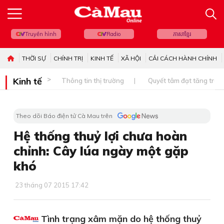
Truyền hình
Radio
ភាសាខ្មែរ
THỜI SỰ
CHÍNH TRỊ
KINH TẾ
XÃ HỘI
CẢI CÁCH HÀNH CHÍNH
Kinh tế
Thông tin thị trường
Quyết tâm đạt tăng trưở
Theo dõi Báo điện tử Cà Mau trên
Hệ thống thuỷ lợi chưa hoàn
chỉnh: Cây lúa ngày một gặp
khó
23 tháng 07 2015 17:42
Tình trạng xâm mặn do hệ thống thuỷ