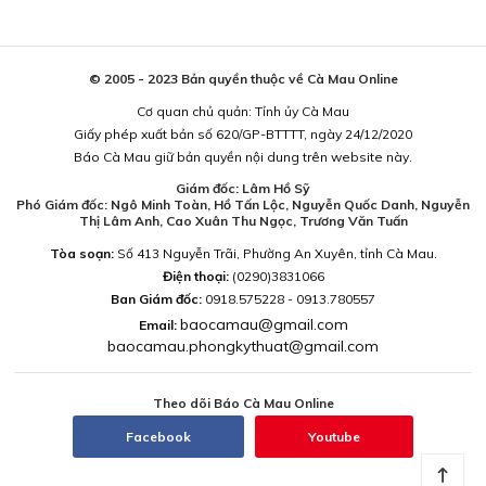
© 2005 - 2023 Bản quyền thuộc về Cà Mau Online
Cơ quan chủ quản: Tỉnh ủy Cà Mau
Giấy phép xuất bản số 620/GP-BTTTT, ngày 24/12/2020
Báo Cà Mau giữ bản quyền nội dung trên website này.
Giám đốc: Lâm Hồ Sỹ
Phó Giám đốc: Ngô Minh Toàn, Hồ Tấn Lộc, Nguyễn Quốc Danh, Nguyễn
Thị Lâm Anh, Cao Xuân Thu Ngọc, Trương Văn Tuấn
Tòa soạn:
Số 413 Nguyễn Trãi, Phường An Xuyên, tỉnh Cà Mau.
Điện thoại:
(0290)3831066
Ban Giám đốc:
0918.575228 - 0913.780557
baocamau@gmail.com
Email:
baocamau.phongkythuat@gmail.com
Theo dõi Báo Cà Mau Online
Facebook
Youtube