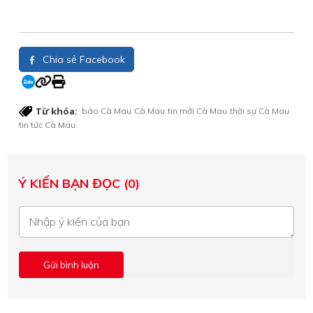
Chia sẻ Facebook
Từ khóa:
báo Cà Mau
Cà Mau
tin mới Cà Mau
thời sự Cà Mau
tin tức Cà Mau
Ý KIẾN BẠN ĐỌC (0)