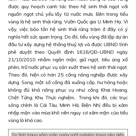
được quy hoạch canh tác theo hệ sinh thái ngọt với
nguồn ngọt chủ yếu lấy từ nước mưa. Bên trong tiểu
vùng là hệ sinh thái rừng. Vườn Quốc gia U Minh Hạ. Vì
vậy, việc bảo tồn hệ sinh thái rừng tràm ở đây có ý
nghĩa hết sức quan trọng. Do đó, tiểu vùng đã lập dự án
đầu tư xây dựng hệ thống thuỷ lợi và được UBND tỉnh
phê duyệt theo Quyết định 1616/QÐ-UBND ngày
21/10/2010 nhằm ngăn mặn, giữ ngọt, tiêu úng xổ
phèn, trữ nước phục vụ sản xuất theo hệ sinh thái ngọt.
Theo đó, hiện có hơn 25 cống nông nghiệp được xây
dựng. Song, một số cống đã xuống cấp, hư hỏng hoặc
không đủ khả năng phục vụ như: cống Khai Hoang,
Chệt Tửng, Khu Thực nghiệm... Trong khi đó, các trục
sông chính là Cái Tàu, Minh Hà, Biện Nhị đều bị xâm
nhập mặn vào mùa khô nên nguy cơ xâm mặn của tiểu
vùng là khá cao.
Do tình trạng xâm mặn ngày một nghiêm trọng nên diện