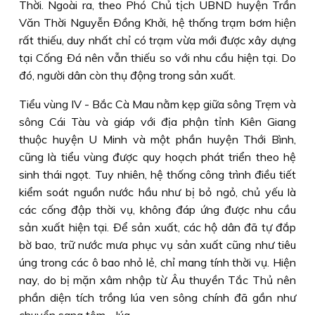
Thời. Ngoài ra, theo Phó Chủ tịch UBND huyện Trần
Văn Thời Nguyễn Ðồng Khởi, hệ thống trạm bơm hiện
rất thiếu, duy nhất chỉ có trạm vừa mới được xây dựng
tại Cống Ðá nên vẫn thiếu so với nhu cầu hiện tại. Do
đó, người dân còn thụ động trong sản xuất.
Tiểu vùng IV - Bắc Cà Mau nằm kẹp giữa sông Trẹm và
sông Cái Tàu và giáp với địa phận tỉnh Kiên Giang
thuộc huyện U Minh và một phần huyện Thới Bình,
cũng là tiểu vùng được quy hoạch phát triển theo hệ
sinh thái ngọt. Tuy nhiên, hệ thống công trình điều tiết
kiểm soát nguồn nước hầu như bị bỏ ngỏ, chủ yếu là
các cống đập thời vụ, không đáp ứng được nhu cầu
sản xuất hiện tại. Ðể sản xuất, các hộ dân đã tự đắp
bờ bao, trữ nước mưa phục vụ sản xuất cũng như tiêu
úng trong các ô bao nhỏ lẻ, chỉ mang tính thời vụ. Hiện
nay, do bị mặn xâm nhập từ Âu thuyền Tắc Thủ nên
phần diện tích trồng lúa ven sông chính đã gần như