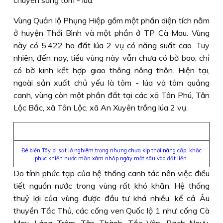
chuyển sang tôm - lúa.
Vùng Quản lộ Phụng Hiệp gồm một phần diện tích nằm
ở huyện Thới Bình và một phần ở TP Cà Mau. Vùng
này có 5.422 ha đất lúa 2 vụ có năng suất cao. Tuy
nhiên, đến nay, tiểu vùng này vẫn chưa có bờ bao, chỉ
có bờ kinh kết hợp giao thông nông thôn. Hiện tại,
ngoài sản xuất chủ yếu là tôm - lúa và tôm quảng
canh, vùng còn một phần đất tại các xã Tân Phú, Tân
Lộc Bắc, xã Tân Lộc, xã An Xuyên trồng lúa 2 vụ.
Đê biển Tây bị sạt lở nghiêm trọng nhưng chưa kịp thời nâng cấp, khắc
phục khiến nước mặn xâm nhập ngày một sâu vào đất liền.
Do tính phức tạp của hệ thống canh tác nên việc điều
tiết nguồn nước trong vùng rất khó khăn. Hệ thống
thuỷ lợi của vùng được đầu tư khá nhiều, kể cả Âu
thuyền Tắc Thủ, các cống ven Quốc lộ 1 như: cống Cà