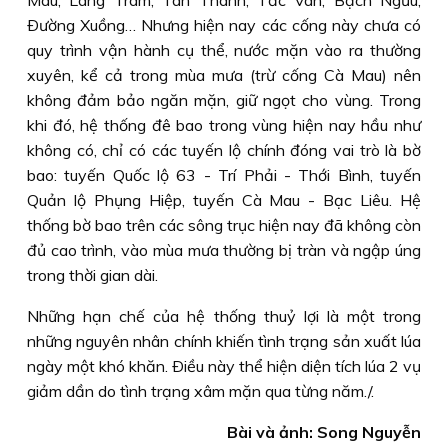
Mau, Láng Trâm, Tân Thành, Tắc Vân, Bạch Ngưu,
Ðường Xuồng… Nhưng hiện nay các cống này chưa có
quy trình vận hành cụ thể, nước mặn vào ra thường
xuyên, kể cả trong mùa mưa (trừ cống Cà Mau) nên
không đảm bảo ngăn mặn, giữ ngọt cho vùng. Trong
khi đó, hệ thống đê bao trong vùng hiện nay hầu như
không có, chỉ có các tuyến lộ chính đóng vai trò là bờ
bao: tuyến Quốc lộ 63 - Trí Phải - Thới Bình, tuyến
Quản lộ Phụng Hiệp, tuyến Cà Mau - Bạc Liêu. Hệ
thống bờ bao trên các sông trục hiện nay đã không còn
đủ cao trình, vào mùa mưa thường bị tràn và ngập úng
trong thời gian dài.
Những hạn chế của hệ thống thuỷ lợi là một trong
những nguyên nhân chính khiến tình trạng sản xuất lúa
ngày một khó khăn. Ðiều này thể hiện diện tích lúa 2 vụ
giảm dần do tình trạng xâm mặn qua từng năm./.
Bài và ảnh: Song Nguyễn