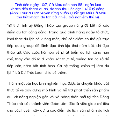
Tính đến ngày 10/7, Cà Mau đón hơn 881 ngàn lượt
khách đến tham quan, doanh thu ước đạt 1.416 tỷ đồng.
(Ảnh: Tour du lịch xuyên rừng Vườn Quốc gia Mũi Cà Mau
thu hút khách du lịch bởi nhiều trải nghiệm thú vị).
“Bí thư Tỉnh uỷ Đồng Tháp tạo group riêng để kết nối các
điểm du lịch cộng đồng. Trong quá trình hàng ngày tổ chức,
khai thác du lịch có vướng mắc, chủ các điểm có thể gửi trực
tiếp qua group để lãnh đạo tỉnh kịp thời nắm bắt, chỉ đạo
tháo gỡ. Các cuộc hội họp về phát triển du lịch cũng hạn
chế, thay vào đó là đi khảo sát thực tế, xuống tận cơ sở để
tiếp cận, nắm bắt tình hình. Cả hệ thống chính trị làm du
lịch”, bà Dư Trúc Loan chia sẻ thêm.
Thêm một bài học kinh nghiệm học được từ chuyến khảo sát
thực tế về xây dựng mô hình và hỗ trợ phát triển sản phẩm
du lịch nông nghiệp gắn với xã nông thôn mới tại tỉnh Đồng
Tháp mà các thành viên đoàn tâm đắc là việc giao chỉ tiêu
cho các huyện xây dựng các điểm du lịch, sản phẩm du lịch