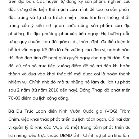
trên địa bàn. Các huyện tự đăng ký sản phẩm, nghiên cứu
đặc trưng điều kiện thế mạnh của mình để tạo ra sản phẩm
đặc trưng và tự chịu trách nhiệm. Sau khi tỉnh thống nhất,
trưng cầu ý kiến cơ quan chức năng sản phẩm của địa
phương, thì địa phương phải xúc tiến ngay. Họ hướng dẫn
từng quy chuẩn, sau đó giám sát, thẩm định đủ điều kiện là
hỗ trợ vốn ngay. Kế đến là nếu vướng của đơn vị, ngành nào,
thì lãnh đạo tỉnh đề nghị giải quyết ngay cho người dân. Sau
đó, cử cán bộ trực tiếp xuống điểm để hỗ trợ đến khi hoàn
thành và đưa vào khai thác thì mới được coi là hoàn thành
nhiệm vụ. Chính nhờ đó mà từ những hộ làm du lịch tự phát,
sau 2 năm (từ năm 2016 đến nay), Đồng Tháp đã phát triển
70-80 điểm du lịch cộng đồng.
Bà Dư Trúc Loan điển hình Vườn Quốc gia (VQG) Tràm
Chim, việc khai thác phát triển du lịch tách bạch. Có hai đơn
vị quản lý là khu của VQG và một trung tâm phát triển du
lịch riêng, đều trực thuộc UBND tỉnh. Chính sự phân khu làm