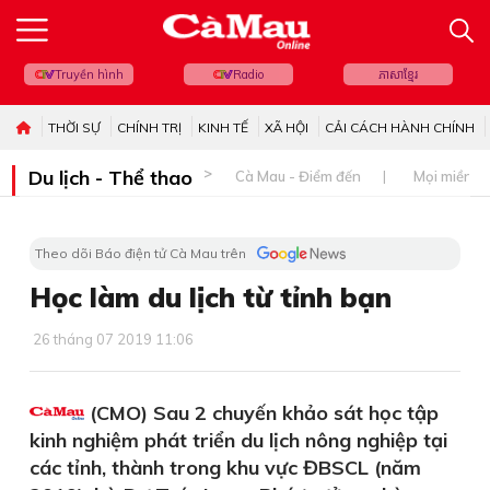
Truyền hình
Radio
ភាសាខ្មែរ
THỜI SỰ
CHÍNH TRỊ
KINH TẾ
XÃ HỘI
CẢI CÁCH HÀNH CHÍNH
Du lịch - Thể thao
Cà Mau - Điểm đến
Mọi miền đ
Theo dõi Báo điện tử Cà Mau trên
Học làm du lịch từ tỉnh bạn
26 tháng 07 2019 11:06
(CMO) Sau 2 chuyến khảo sát học tập
kinh nghiệm phát triển du lịch nông nghiệp tại
các tỉnh, thành trong khu vực ĐBSCL (năm