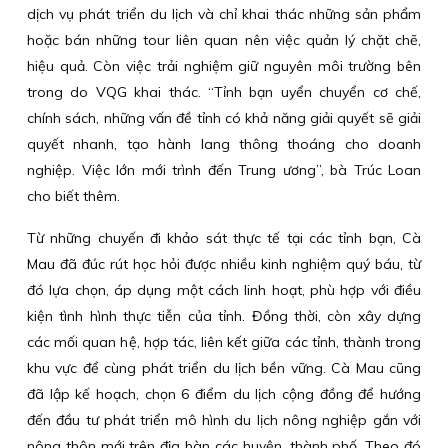
dịch vụ phát triển du lịch và chỉ khai thác những sản phẩm
hoặc bán những tour liên quan nên việc quản lý chặt chẽ,
hiệu quả. Còn việc trải nghiệm giữ nguyên môi trường bên
trong do VQG khai thác. “Tỉnh bạn uyển chuyển cơ chế,
chính sách, những vấn đề tỉnh có khả năng giải quyết sẽ giải
quyết nhanh, tạo hành lang thông thoáng cho doanh
nghiệp. Việc lớn mới trình đến Trung ương”, bà Trúc Loan
cho biết thêm.
Từ những chuyến đi khảo sát thực tế tại các tỉnh bạn, Cà
Mau đã đúc rút học hỏi được nhiều kinh nghiệm quý báu, từ
đó lựa chọn, áp dụng một cách linh hoạt, phù hợp với điều
kiện tình hình thực tiễn của tỉnh. Đồng thời, còn xây dựng
các mối quan hệ, hợp tác, liên kết giữa các tỉnh, thành trong
khu vực để cùng phát triển du lịch bền vững. Cà Mau cũng
đã lập kế hoạch, chọn 6 điểm du lịch cộng đồng để hướng
đến đầu tư phát triển mô hình du lịch nông nghiệp gắn với
nông thôn mới trên địa bàn các huyện, thành phố. Theo đó