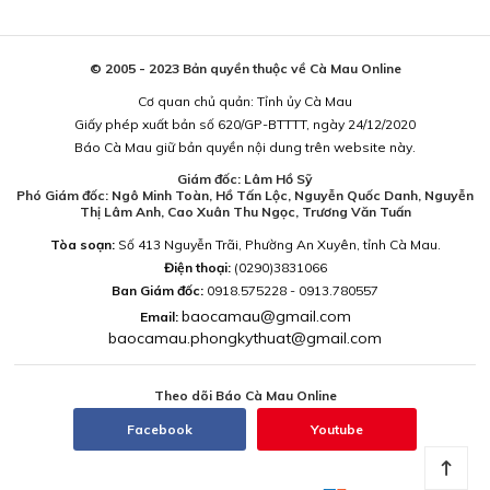
© 2005 - 2023 Bản quyền thuộc về Cà Mau Online
Cơ quan chủ quản: Tỉnh ủy Cà Mau
Giấy phép xuất bản số 620/GP-BTTTT, ngày 24/12/2020
Báo Cà Mau giữ bản quyền nội dung trên website này.
Giám đốc: Lâm Hồ Sỹ
Phó Giám đốc: Ngô Minh Toàn, Hồ Tấn Lộc, Nguyễn Quốc Danh, Nguyễn
Thị Lâm Anh, Cao Xuân Thu Ngọc, Trương Văn Tuấn
Tòa soạn:
Số 413 Nguyễn Trãi, Phường An Xuyên, tỉnh Cà Mau.
Điện thoại:
(0290)3831066
Ban Giám đốc:
0918.575228 - 0913.780557
baocamau@gmail.com
Email:
baocamau.phongkythuat@gmail.com
Theo dõi Báo Cà Mau Online
Facebook
Youtube