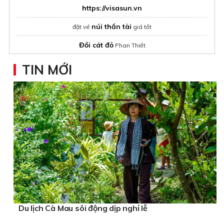
https://visasun.vn
núi thần tài
đặt vé
giá tốt
Đồi cát đỏ
Phan Thiết
tour ninh chữ
TIN MỚI
private tour in vietnam
Du lịch Hàn Quốc
dịch vụ trọn gói
Ha Long Bay Cruise 1 night from hanoi
Du lịch Cà Mau sôi động dịp nghỉ lễ