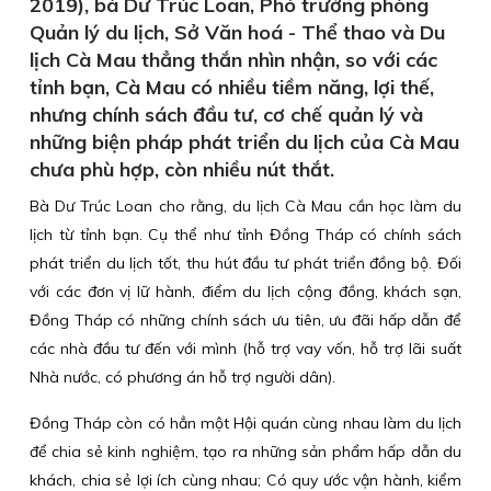
2019), bà Dư Trúc Loan, Phó trưởng phòng
Quản lý du lịch, Sở Văn hoá - Thể thao và Du
lịch Cà Mau thẳng thắn nhìn nhận, so với các
tỉnh bạn, Cà Mau có nhiều tiềm năng, lợi thế,
nhưng chính sách đầu tư, cơ chế quản lý và
những biện pháp phát triển du lịch của Cà Mau
chưa phù hợp, còn nhiều nút thắt.
Bà Dư Trúc Loan cho rằng, du lịch Cà Mau cần học làm du
lịch từ tỉnh bạn. Cụ thể như tỉnh Đồng Tháp có chính sách
phát triển du lịch tốt, thu hút đầu tư phát triển đồng bộ. Đối
với các đơn vị lữ hành, điểm du lịch cộng đồng, khách sạn,
Đồng Tháp có những chính sách ưu tiên, ưu đãi hấp dẫn để
các nhà đầu tư đến với mình (hỗ trợ vay vốn, hỗ trợ lãi suất
Nhà nước, có phương án hỗ trợ người dân).
Đồng Tháp còn có hẳn một Hội quán cùng nhau làm du lịch
để chia sẻ kinh nghiệm, tạo ra những sản phẩm hấp dẫn du
khách, chia sẻ lợi ích cùng nhau; Có quy ước vận hành, kiểm