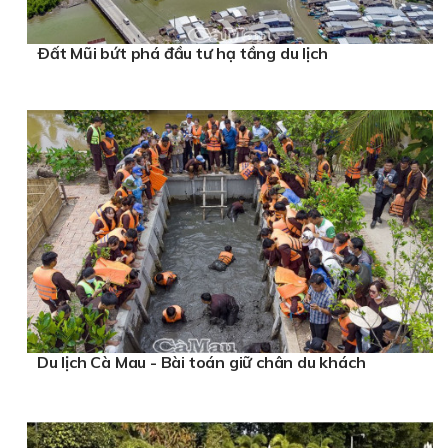
Ðất Mũi bứt phá đầu tư hạ tầng du lịch
Du lịch Cà Mau - Bài toán giữ chân du khách