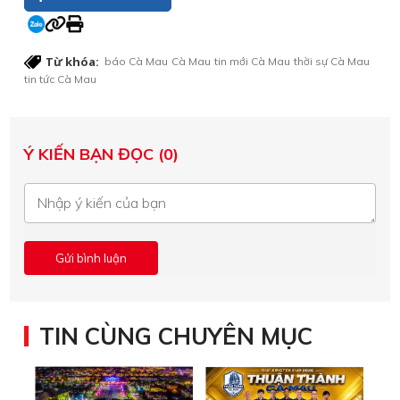
Từ khóa:
báo Cà Mau
Cà Mau
tin mới Cà Mau
thời sự Cà Mau
tin tức Cà Mau
Ý KIẾN BẠN ĐỌC (0)
TIN CÙNG CHUYÊN MỤC