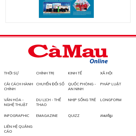
THỜI SỰ
CHÍNH TRỊ
KINH TẾ
XÃ HỘI
CẢI CÁCH HÀNH
CHUYỂN ĐỔI SỐ
QUỐC PHÒNG -
PHÁP LUẬT
CHÍNH
AN NINH
VĂN HÓA -
DU LỊCH - THỂ
NHỊP SỐNG TRẺ
LONGFORM
NGHỆ THUẬT
THAO
INFOGRAPHIC
EMAGAZINE
QUIZZ
ភាសាខ្មែរ
LIÊN HỆ QUẢNG
CÁO