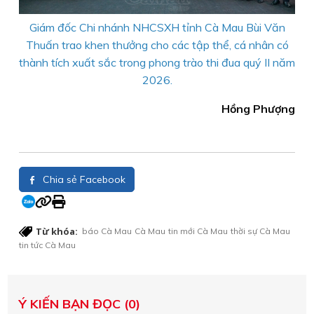
Giám đốc Chi nhánh NHCSXH tỉnh Cà Mau Bùi Văn
Thuấn trao khen thưởng cho các tập thể, cá nhân có
thành tích xuất sắc trong phong trào thi đua quý II năm
2026.
Hồng Phượng
Chia sẻ Facebook
Từ khóa:
báo Cà Mau
Cà Mau
tin mới Cà Mau
thời sự Cà Mau
tin tức Cà Mau
Ý KIẾN BẠN ĐỌC (0)