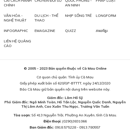
CẢI CÁCH HÀNH
CHUYỂN ĐỔI SỐ
QUỐC PHÒNG -
PHÁP LUẬT
CHÍNH
AN NINH
VĂN HÓA -
DU LỊCH - THỂ
NHỊP SỐNG TRẺ
LONGFORM
NGHỆ THUẬT
THAO
INFOGRAPHIC
EMAGAZINE
QUIZZ
ភាសាខ្មែរ
LIÊN HỆ QUẢNG
CÁO
© 2005 - 2023 Bản quyền thuộc về Cà Mau Online
Cơ quan chủ quản: Tỉnh ủy Cà Mau
Giấy phép xuất bản số 620/GP-BTTTT, ngày 24/12/2020
Báo Cà Mau giữ bản quyền nội dung trên website này.
Giám đốc: Lâm Hồ Sỹ
Phó Giám đốc: Ngô Minh Toàn, Hồ Tấn Lộc, Nguyễn Quốc Danh, Nguyễn
Thị Lâm Anh, Cao Xuân Thu Ngọc, Trương Văn Tuấn
Tòa soạn:
Số 413 Nguyễn Trãi, Phường An Xuyên, tỉnh Cà Mau.
Điện thoại:
(0290)3831066
Ban Giám đốc:
0918.575228 - 0913.780557