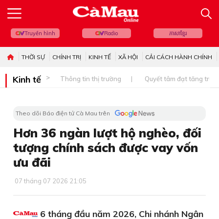
Truyền hình
Radio
ភាសាខ្មែរ
THỜI SỰ
CHÍNH TRỊ
KINH TẾ
XÃ HỘI
CẢI CÁCH HÀNH CHÍNH
Kinh tế
Thông tin thị trường
Quyết tâm đạt tăng trưở
Theo dõi Báo điện tử Cà Mau trên
Hơn 36 ngàn lượt hộ nghèo, đối
tượng chính sách được vay vốn
ưu đãi
07 tháng 07 2026 21:05
6 tháng đầu năm 2026, Chi nhánh Ngân