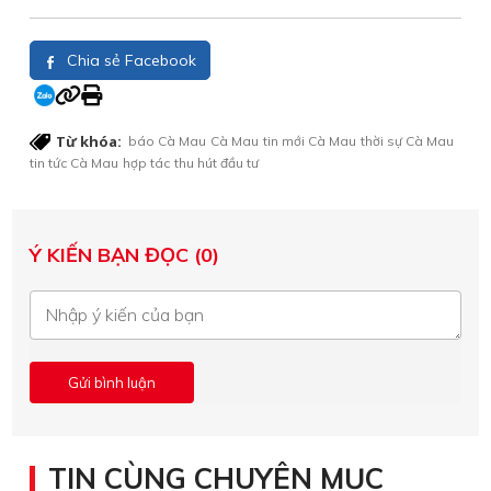
Chia sẻ Facebook
Từ khóa:
báo Cà Mau
Cà Mau
tin mới Cà Mau
thời sự Cà Mau
tin tức Cà Mau
hợp tác
thu hút đầu tư
Ý KIẾN BẠN ĐỌC (0)
TIN CÙNG CHUYÊN MỤC