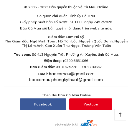
© 2005 - 2023 Bản quyền thuộc về Cà Mau Online
Cơ quan chủ quản: Tỉnh ủy Cà Mau
Giấy phép xuất bản số 620/GP-BTTTT, ngày 24/12/2020
Báo Cà Mau giữ bản quyền nội dung trên website này.
Giám đốc: Lâm Hồ Sỹ
Phó Giám đốc: Ngô Minh Toàn, Hồ Tấn Lộc, Nguyễn Quốc Danh, Nguyễn
Thị Lâm Anh, Cao Xuân Thu Ngọc, Trương Văn Tuấn
Tòa soạn:
Số 413 Nguyễn Trãi, Phường An Xuyên, tỉnh Cà Mau.
Điện thoại:
(0290)3831066
Ban Giám đốc:
0918.575228 - 0913.780557
baocamau@gmail.com
Email:
baocamau.phongkythuat@gmail.com
Theo dõi Báo Cà Mau Online
Facebook
Youtube
Phát triển bởi