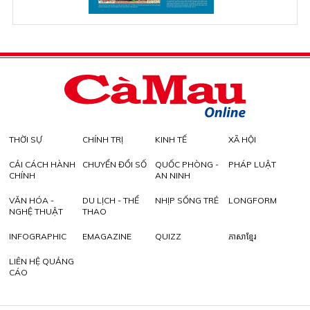
THỜI SỰ
CHÍNH TRỊ
KINH TẾ
XÃ HỘI
CẢI CÁCH HÀNH
CHUYỂN ĐỔI SỐ
QUỐC PHÒNG -
PHÁP LUẬT
CHÍNH
AN NINH
VĂN HÓA -
DU LỊCH - THỂ
NHỊP SỐNG TRẺ
LONGFORM
NGHỆ THUẬT
THAO
INFOGRAPHIC
EMAGAZINE
QUIZZ
ភាសាខ្មែរ
LIÊN HỆ QUẢNG
CÁO