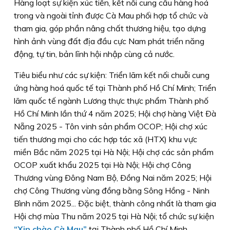
Hàng loạt sự kiện xúc tiến, kết nối cung cầu hàng hoá
trong và ngoài tỉnh được Cà Mau phối hợp tổ chức và
tham gia, góp phần nâng chất thương hiệu, tạo dựng
hình ảnh vùng đất địa đầu cực Nam phát triển năng
động, tự tin, bản lĩnh hội nhập cùng cả nước.
Tiêu biểu như các sự kiện: Triển lãm kết nối chuỗi cung
ứng hàng hoá quốc tế tại Thành phố Hồ Chí Minh; Triển
lãm quốc tế ngành Lương thực thực phẩm Thành phố
Hồ Chí Minh lần thứ 4 năm 2025; Hội chợ hàng Việt Ðà
Nẵng 2025 - Tôn vinh sản phẩm OCOP; Hội chợ xúc
tiến thương mại cho các hợp tác xã (HTX) khu vực
miền Bắc năm 2025 tại Hà Nội; Hội chợ các sản phẩm
OCOP xuất khẩu 2025 tại Hà Nội; Hội chợ Công
Thương vùng Ðông Nam Bộ, Ðồng Nai năm 2025; Hội
chợ Công Thương vùng đồng bằng Sông Hồng - Ninh
Bình năm 2025... Ðặc biệt, thành công nhất là tham gia
Hội chợ mùa Thu năm 2025 tại Hà Nội; tổ chức sự kiện
“Xin chào Cà Mau”
tại Thành phố Hồ Chí Minh.