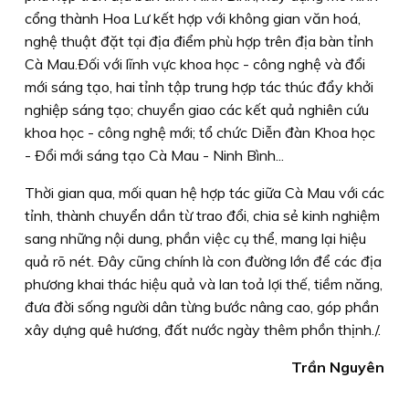
cổng thành Hoa Lư kết hợp với không gian văn hoá,
nghệ thuật đặt tại địa điểm phù hợp trên địa bàn tỉnh
Cà Mau.Ðối với lĩnh vực khoa học - công nghệ và đổi
mới sáng tạo, hai tỉnh tập trung hợp tác thúc đẩy khởi
nghiệp sáng tạo; chuyển giao các kết quả nghiên cứu
khoa học - công nghệ mới; tổ chức Diễn đàn Khoa học
- Ðổi mới sáng tạo Cà Mau - Ninh Bình...
Thời gian qua, mối quan hệ hợp tác giữa Cà Mau với các
tỉnh, thành chuyển dần từ trao đổi, chia sẻ kinh nghiệm
sang những nội dung, phần việc cụ thể, mang lại hiệu
quả rõ nét. Ðây cũng chính là con đường lớn để các địa
phương khai thác hiệu quả và lan toả lợi thế, tiềm năng,
đưa đời sống người dân từng bước nâng cao, góp phần
xây dựng quê hương, đất nước ngày thêm phồn thịnh./.
Trần Nguyên