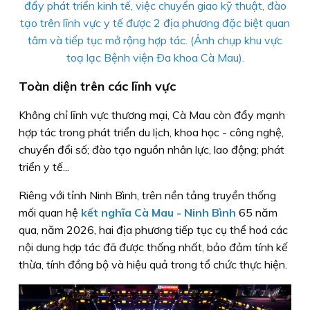
đẩy phát triển kinh tế, việc chuyển giao kỹ thuật, đào
tạo trên lĩnh vực y tế được 2 địa phương đặc biệt quan
tâm và tiếp tục mở rộng hợp tác. (Ảnh chụp khu vực
toạ lạc Bệnh viện Ða khoa Cà Mau).
Toàn diện trên các lĩnh vực
Không chỉ lĩnh vực thương mại, Cà Mau còn đẩy mạnh
hợp tác trong phát triển du lịch, khoa học - công nghệ,
chuyển đổi số; đào tạo nguồn nhân lực, lao động; phát
triển y tế...
Riêng với tỉnh Ninh Bình, trên nền tảng truyền thống
mối quan hệ
kết nghĩa Cà Mau - Ninh Bình
65 năm
qua, năm 2026, hai địa phương tiếp tục cụ thể hoá các
nội dung hợp tác đã được thống nhất, bảo đảm tính kế
thừa, tính đồng bộ và hiệu quả trong tổ chức thực hiện.