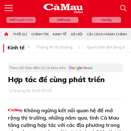
Truyền hình
Radio
ភាសាខ្មែរ
THỜI SỰ
CHÍNH TRỊ
KINH TẾ
XÃ HỘI
CẢI CÁCH HÀNH CHÍNH
Kinh tế
Thông tin thị trường
Quyết tâm đạt tăng trưở
Theo dõi Báo điện tử Cà Mau trên
Hợp tác để cùng phát triển
12 tháng 06 2026 05:59
Không ngừng kết nối quan hệ để mở
rộng thị trường, những năm qua, tỉnh Cà Mau
tăng cường hợp tác với các địa phương trong