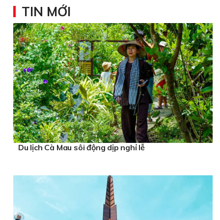
cột cờ vũng tàu
Khám phá diện mạo mới của
TIN MỚI
tổ chức khai trương
Tour du lịch
giá tốt
Lan Ha Bay 5 Star Cruise
Du lịch Cà Mau sôi động dịp nghỉ lễ