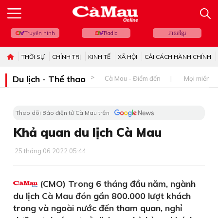
Truyền hình
Radio
ភាសាខ្មែរ
THỜI SỰ
CHÍNH TRỊ
KINH TẾ
XÃ HỘI
CẢI CÁCH HÀNH CHÍNH
Du lịch - Thể thao
Cà Mau - Điểm đến
Mọi miền đ
Theo dõi Báo điện tử Cà Mau trên
Khả quan du lịch Cà Mau
25 tháng 06 2022 05:44
(CMO) Trong 6 tháng đầu năm, ngành
du lịch Cà Mau đón gần 800.000 lượt khách
trong và ngoài nước đến tham quan, nghỉ