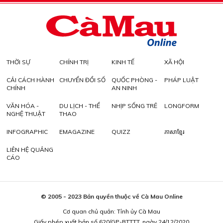
THỜI SỰ
CHÍNH TRỊ
KINH TẾ
XÃ HỘI
CẢI CÁCH HÀNH
CHUYỂN ĐỔI SỐ
QUỐC PHÒNG -
PHÁP LUẬT
CHÍNH
AN NINH
VĂN HÓA -
DU LỊCH - THỂ
NHỊP SỐNG TRẺ
LONGFORM
NGHỆ THUẬT
THAO
INFOGRAPHIC
EMAGAZINE
QUIZZ
ភាសាខ្មែរ
LIÊN HỆ QUẢNG
CÁO
© 2005 - 2023 Bản quyền thuộc về Cà Mau Online
Cơ quan chủ quản: Tỉnh ủy Cà Mau
Giấy phép xuất bản số 620/GP-BTTTT, ngày 24/12/2020