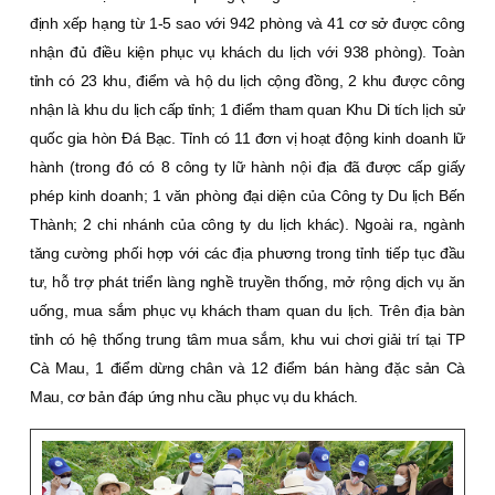
định xếp hạng từ 1-5 sao với 942 phòng và 41 cơ sở được công
nhận đủ điều kiện phục vụ khách du lịch với 938 phòng). Toàn
tỉnh có 23 khu, điểm và hộ du lịch cộng đồng, 2 khu được công
nhận là khu du lịch cấp tỉnh; 1 điểm tham quan Khu Di tích lịch sử
quốc gia hòn Đá Bạc. Tỉnh có 11 đơn vị hoạt động kinh doanh lữ
hành (trong đó có 8 công ty lữ hành nội địa đã được cấp giấy
phép kinh doanh; 1 văn phòng đại diện của Công ty Du lịch Bến
Thành; 2 chi nhánh của công ty du lịch khác). Ngoài ra, ngành
tăng cường phối hợp với các địa phương trong tỉnh tiếp tục đầu
tư, hỗ trợ phát triển làng nghề truyền thống, mở rộng dịch vụ ăn
uống, mua sắm phục vụ khách tham quan du lịch. Trên địa bàn
tỉnh có hệ thống trung tâm mua sắm, khu vui chơi giải trí tại TP
Cà Mau, 1 điểm dừng chân và 12 điểm bán hàng đặc sản Cà
Mau, cơ bản đáp ứng nhu cầu phục vụ du khách.