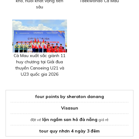
khó, nuôi khát vọng tiến
Taekwondo Cà Mau
sâu
Cà Mau xuất sắc giành 11
huy chương tại Giải đua
thuyền Canoeing U21 và
U23 quốc gia 2026
four points by sheraton danang
Visasun
lặn ngắm san hô đà nẵng
đặt vé
giá rẻ
tour quy nhơn 4 ngày 3 đêm