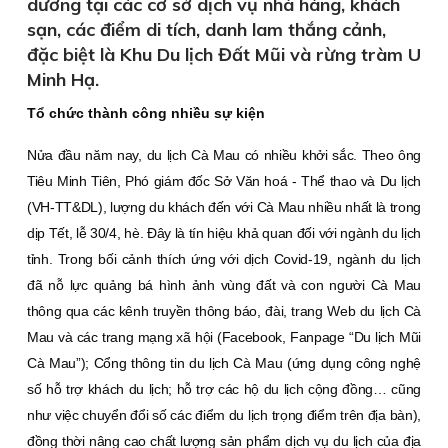
dưỡng tại các cơ sở dịch vụ nhà hàng, khách
sạn, các điểm di tích, danh lam thắng cảnh,
đặc biệt là Khu Du lịch Đất Mũi và rừng tràm U
Minh Hạ.
Tổ chức thành công nhiều sự kiện
Nửa đầu năm nay, du lịch Cà Mau có nhiều khởi sắc. Theo ông
Tiêu Minh Tiên, Phó giám đốc Sở Văn hoá - Thể thao và Du lịch
(VH-TT&DL), lượng du khách đến với Cà Mau nhiều nhất là trong
dịp Tết, lễ 30/4, hè. Đây là tín hiệu khả quan đối với ngành du lịch
tỉnh. Trong bối cảnh thích ứng với dịch Covid-19, ngành du lịch
đã nỗ lực quảng bá hình ảnh vùng đất và con người Cà Mau
thông qua các kênh truyền thông báo, đài, trang Web du lịch Cà
Mau và các trang mạng xã hội (Facebook, Fanpage “Du lịch Mũi
Cà Mau”); Cổng thông tin du lịch Cà Mau (ứng dụng công nghệ
số hỗ trợ khách du lịch; hỗ trợ các hộ du lịch cộng đồng… cũng
như việc chuyển đổi số các điểm du lịch trọng điểm trên địa bàn),
đồng thời nâng cao chất lượng sản phẩm dịch vụ du lịch của địa