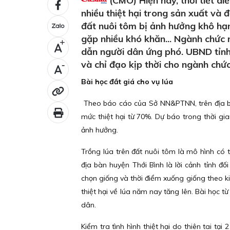
(CMO) Hiện nay, thời tiết d
nhiều thiệt hại trong sản xuất và 
đất nuôi tôm bị ảnh hưởng khô hạn
gặp nhiều khó khăn... Ngành chức 
+
dẫn người dân ứng phó. UBND tỉnh 
và chỉ đạo kịp thời cho ngành chứ
-
Bài học đắt giá cho vụ lúa
Theo báo cáo của Sở NN&PTNN, trên địa bàn
mức thiệt hại từ 70%. Dự báo trong thời gi
ảnh hưởng.
Trồng lúa trên đất nuôi tôm là mô hình có t
địa bàn huyện Thới Bình là lời cảnh tỉnh đ
chọn giống và thời điểm xuống giống theo 
thiệt hại về lúa năm nay tăng lên. Bài học t
dân.
Kiểm tra tình hình thiệt hại do thiên tai tạ