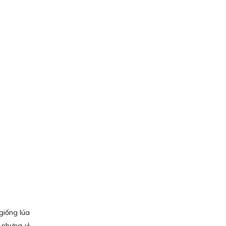
giống lúa
 nhưng vì