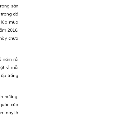
trong sản
 trong đó
g lúa mùa
năm 2016.
 này chưa
ỏ năm rồi
ặt vì mỗi
 ấp trồng
nh hưởng,
 quán của
năm nay là