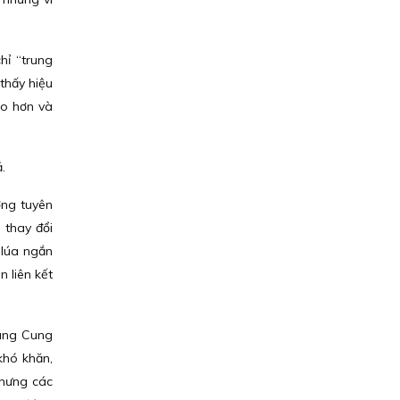
hỉ “trung
thấy hiệu
ao hơn và
ả.
ờng tuyên
 thay đổi
 lúa ngắn
 liên kết
oàng Cung
khó khăn,
nhưng các