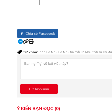
Chia sẻ Facebook
Từ khóa:
báo Cà Mau
Cà Mau
tin mới Cà Mau
thời sự Cà M
Ý KIẾN BẠN ĐỌC (0)