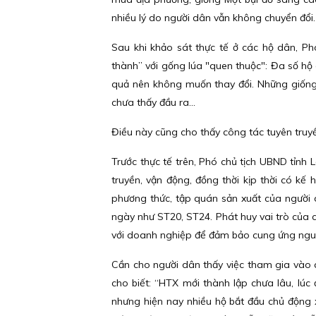
nhiều lý do người dân vẫn không chuyển đổi.
Sau khi khảo sát thực tế ở các hộ dân, Ph
thành” với gống lúa "quen thuộc": Đa số hộ 
quả nên không muốn thay đổi. Những giống 
chưa thấy đầu ra...
Điều này cũng cho thấy công tác tuyên truy
Trước thực tế trên, Phó chủ tịch UBND tỉnh
truyền, vận động, đồng thời kịp thời có kế
phương thức, tập quán sản xuất của người 
ngày như ST20, ST24. Phát huy vai trò của 
với doanh nghiệp để đảm bảo cung ứng nguồ
Cần cho người dân thấy việc tham gia vào 
cho biết: “HTX mới thành lập chưa lâu, lú
nhưng hiện nay nhiều hộ bắt đầu chủ động x