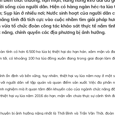
iễn biến thất thường, hạn mặn, nắng nóng kéo dài đã g
đời sống của người dân. Hiện có hàng ngàn héc-ta lúa 
; Sụp lún ở nhiều nơi; Nước sinh hoạt của người dân 
năng tỉnh đã tích cực vào cuộc nhằm tìm giải pháp h
vừa tổ chức đoàn công tác khảo sát thực tế nắm tìn
c năng, chính quyền các địa phương bị ảnh hưởng.
 tỉnh có hơn 6.500 ha lúa bị thiệt hại do hạn hán, xâm mặn và đ
an tới, có khoảng 100 ha lúa đông xuân đang trong giai đoạn làm đ
ính ổn định và bền vững, tuy nhiên, thiệt hại vụ lúa năm nay ở một s
ối với người dân về tập quán và quan điểm sản xuất. Việc đa phần 
kinh nghiệm mà ít quan tâm đến khuyến cáo của ngành chức năng đ
ừ thiệt hại vụ lúa năm 2016 do hạn, mặn vẫn chưa thực sự cảnh tỉnh đ
i 2 huyện bị ảnh hưởng nặng nhất là Thới Bình và Trần Văn Thời, đoàn