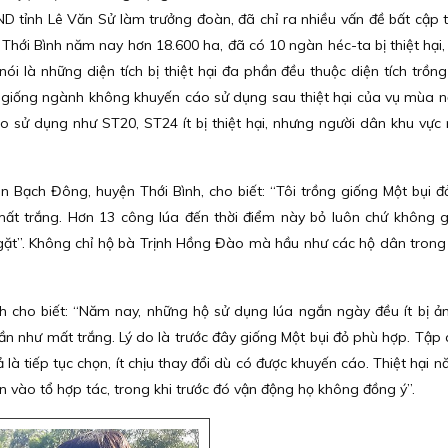
 tỉnh Lê Văn Sử làm trưởng đoàn, đã chỉ ra nhiều vấn đề bất cập 
 Thới Bình năm nay hơn 18.600 ha, đã có 10 ngàn héc-ta bị thiệt hại,
nói là những diện tích bị thiệt hại đa phần đều thuộc diện tích trồn
g giống ngành không khuyến cáo sử dụng sau thiệt hại của vụ mùa 
o sử dụng như ST20, ST24 ít bị thiệt hại, nhưng người dân khu vực
 Bạch Đông, huyện Thới Bình, cho biết: “Tôi trồng giống Một bụi đ
ất trắng. Hơn 13 công lúa đến thời điểm này bỏ luôn chứ không g
 gặt”. Không chỉ hộ bà Trịnh Hồng Đào mà hầu như các hộ dân trong
ho biết: “Năm nay, những hộ sử dụng lúa ngắn ngày đều ít bị ả
ần như mất trắng. Lý do là trước đây giống Một bụi đỏ phù hợp. Tập
là tiếp tục chọn, ít chịu thay đổi dù có được khuyến cáo. Thiệt hại 
in vào tổ hợp tác, trong khi trước đó vận động họ không đồng ý”.