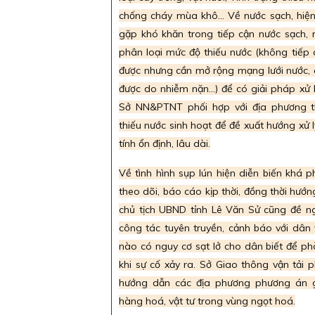
chống cháy mùa khô... Về nước sạch, hiệ
gặp khó khăn trong tiếp cận nước sạch, 
phân loại mức độ thiếu nước (không tiếp 
được nhưng cần mở rộng mạng lưới nước,
được do nhiễm nặn...) để có giải pháp xử 
Sở NN&PTNT phối hợp với địa phương th
thiếu nước sinh hoạt để đề xuất hướng xử 
tính ổn định, lâu dài.
Về tình hình sụp lún hiện diễn biến khá 
theo dõi, báo cáo kịp thời, đồng thời hư
chủ tịch UBND tỉnh Lê Văn Sử cũng đề n
công tác tuyên truyền, cảnh báo với dân v
nào có nguy cơ sạt lở cho dân biết để phò
khi sự cố xảy ra. Sở Giao thông vận tải
hướng dẫn các địa phương phương án g
hàng hoá, vật tư trong vùng ngọt hoá.