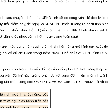
 trợ chọn giống lúa phù hợp nên một số hộ dù có thiệt hại nhưng k
nh, sau chuyến khảo sát, UBND tỉnh sẽ có công văn chỉ đạo khắc 
gay thời điểm này, đề nghị Sở NN&PTNT khẩn trương rà soát tình hình 
ơng án khắc phục, hỗ trợ (nếu cần thiết) cho UBND tỉnh phê duyệt. Đ
ời dân khắc phục sớm nhất (ngay trong tuần sau).
hanh, xây dựng kế hoạch triển khai nhân rộng mô hình sản xuất t
ng nơi có đủ điều kiện trong năm 2020", Phó chủ tịch UBND tỉnh Lê V
ng dân chú trọng chuyển đổi cơ cấu giống lúa từ chất lượng thấp s
 với biến đổi khí hậu, giống phù hợp với vùng đất nhiễm mặn như: ST
g lúa chất lượng cao OM5451, OM6162, Camau1, Camau2... là rất cần 
đề nghị ngành chức năng, các
 thiệt hại, dịch bệnh trên các
 nước sinh hoạt, công tác phòng