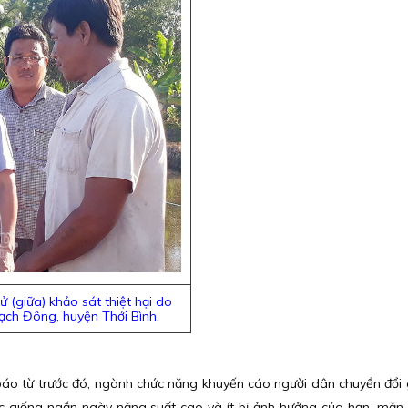
 (giữa) khảo sát thiệt hại do
ạch Đông, huyện Thới Bình.
n
áo từ trước đó, ngành chức năng khuyến cáo người dân chuyển đổi 
 giống ngắn ngày năng suất cao và ít bị ảnh hưởng của hạn, mặn,