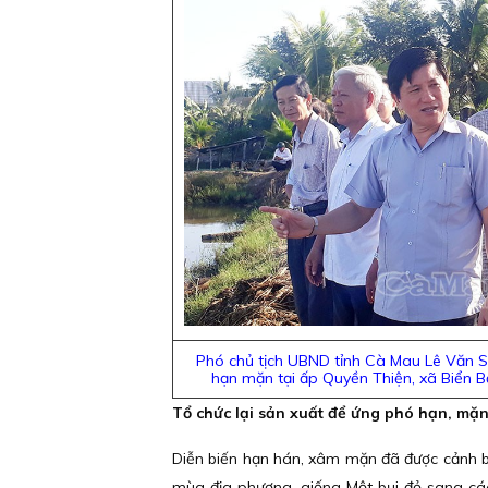
Phó chủ tịch UBND tỉnh Cà Mau Lê Văn Sử
hạn mặn tại ấp Quyền Thiện, xã Biển B
Tổ chức lại sản xuất để ứng phó hạn, mặ
Diễn biến hạn hán, xâm mặn đã được cảnh b
mùa địa phương, giống Một bụi đỏ sang các