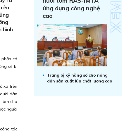
ây ra
nuôi tôm RAS-IMTA
trên
ứng dụng công nghệ
cũng
cao
ướng
h hình
a phần có
òng sẽ bị
Trang bị kỹ năng số cho nông
dân sản xuất lúa chất lượng cao
ố xã trên
người dân
ã làm cho
ược người
 công tác