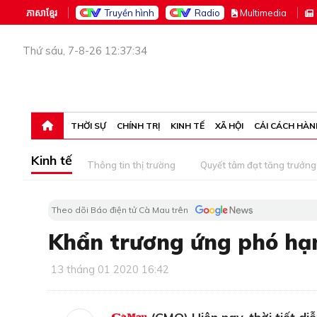
ភាសាខ្មែរ
Truyền hình
Radio
M
ultimedia
Thứ sáu, 7-8-26 12:37:34
THỜI SỰ
CHÍNH TRỊ
KINH TẾ
XÃ HỘI
CẢI CÁCH HÀN
Kinh tế
Thông tin thị trường
Quyết tâm đạt tăng trưởng
Theo dõi Báo điện tử Cà Mau trên
Khẩn trương ứng phó hạ
13 tháng 01 2020 16:42