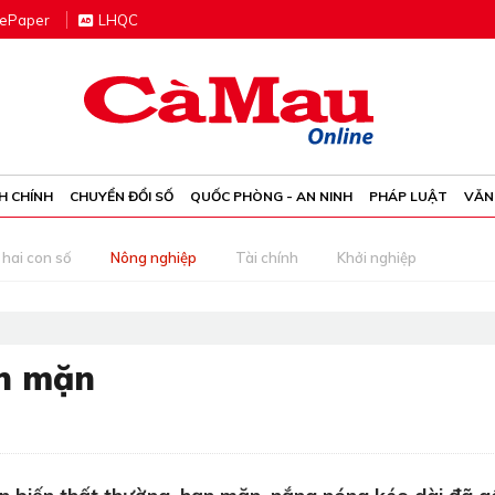
e
P
aper
LHQC
H CHÍNH
CHUYỂN ĐỔI SỐ
QUỐC PHÒNG - AN NINH
PHÁP LUẬT
VĂN
 hai con số
Nông nghiệp
Tài chính
Khởi nghiệp
n mặn