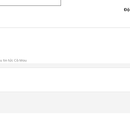
Đặ
au
tin tức Cà Mau