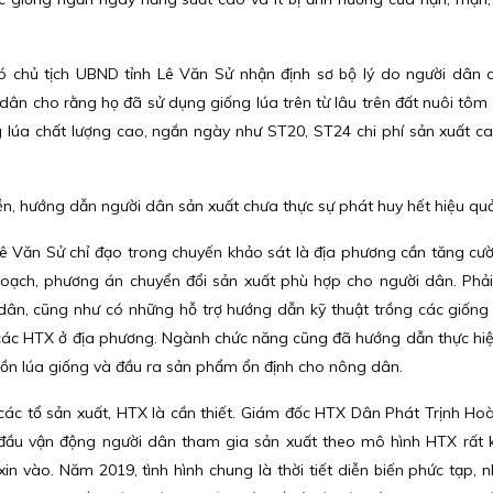
ó chủ tịch UBND tỉnh Lê Văn Sử nhận định sơ bộ lý do người dân c
dân cho rằng họ đã sử dụng giống lúa trên từ lâu trên đất nuôi tôm 
lúa chất lượng cao, ngắn ngày như ST20, ST24 chi phí sản xuất c
ền, hướng dẫn người dân sản xuất chưa thực sự phát huy hết hiệu qu
 Lê Văn Sử chỉ đạo trong chuyến khảo sát là địa phương cần tăng cư
 hoạch, phương án chuyển đổi sản xuất phù hợp cho người dân. Phải
dân, cũng như có những hỗ trợ hướng dẫn kỹ thuật trồng các giống
các HTX ở địa phương. Ngành chức năng cũng đã hướng dẫn thực hiện
n lúa giống và đầu ra sản phẩm ổn định cho nông dân.
các tổ sản xuất, HTX là cần thiết. Giám đốc HTX Dân Phát Trịnh H
c đầu vận động người dân tham gia sản xuất theo mô hình HTX rất 
in vào. Năm 2019, tình hình chung là thời tiết diễn biến phức tạp, 