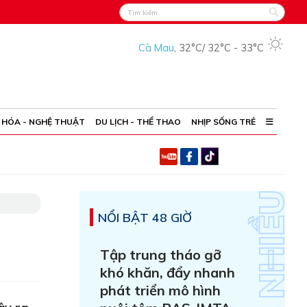
Cà Mau
,
32°C
/
32°C
-
33°C
 HÓA - NGHỆ THUẬT
DU LỊCH - THỂ THAO
NHỊP SỐNG TRẺ
NỔI BẬT 48 GIỜ
Tập trung tháo gỡ
khó khăn, đẩy nhanh
phát triển mô hình