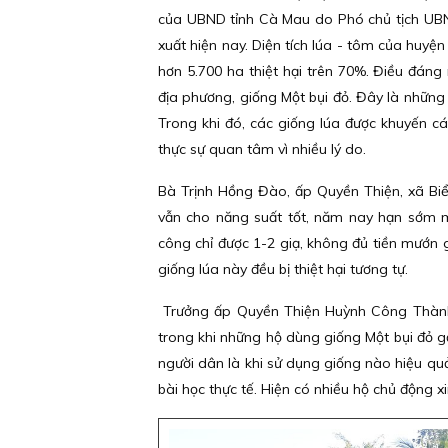
của UBND tỉnh Cà Mau do Phó chủ tịch UBND
xuất hiện nay. Diện tích lúa - tôm của huyện
hơn 5.700 ha thiệt hại trên 70%. Điều đáng 
địa phương, giống Một bụi đỏ. Đây là nhữn
Trong khi đó, các giống lúa được khuyến cá
thực sự quan tâm vì nhiều lý do.
Bà Trịnh Hồng Đào, ấp Quyền Thiện, xã Biển
vẫn cho năng suất tốt, năm nay hạn sớm m
công chỉ được 1-2 giạ, không đủ tiền mướn
giống lúa này đều bị thiệt hại tương tự.
Trưởng ấp Quyền Thiện Huỳnh Công Thành c
trong khi những hộ dùng giống Một bụi đỏ g
người dân là khi sử dụng giống nào hiệu quả 
bài học thực tế. Hiện có nhiều hộ chủ động x