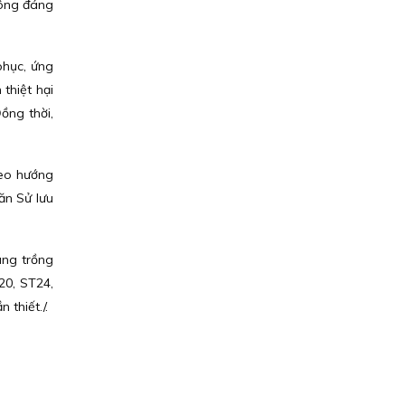
hông đáng
phục, ứng
thiệt hại
ồng thời,
heo hướng
ăn Sử lưu
ang trồng
20, ST24,
thiết./.