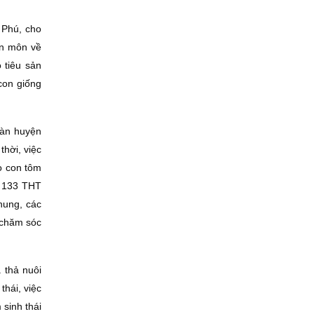
 Phú, cho
ên môn về
 tiêu sản
con giống
 bàn huyện
hời, việc
ho con tôm
, 133 THT
chung, các
 chăm sóc
 thả nuôi
thái, việc
 sinh thái