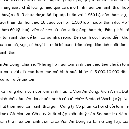
n năng suất, chất lượng, hiệu quả của mô hình nuôi tôm sinh thái, hư
y, huyện đã tổ chức được 66 lớp tập huấn với 1.950 hộ dân tham dự; 
ười tham dự; hội thảo 18 cuộc với hơn 1.500 lượt người tham dự. Mở 
y, hơn 60 kỹ thuật viên các cơ sở sản xuất giống tham dự. Ðồng thời, 
 tôm sinh thái để làm cơ sở nhân rộng. Bên cạnh đó, hướng dẫn, khu
hư cua, cá, vọp, sò huyết… nuôi bổ sung trên cùng diện tích nuôi tôm
sinh thái.
 An Ðông, chia sẻ: "Những hộ nuôi tôm sinh thái theo tiêu chuẩn tôm
u mua với giá cao hơn các mô hình nuôi khác từ 5.000-10.000 đồng
cơ rủi ro về giá tôm.
ã trọng điểm về nuôi tôm sinh thái, là Viên An Ðông, Viên An và Ðất
 sinh thái đầu tiên đạt chuẩn xanh của tổ chức Seafood Wach (Mỹ). Ng
hát triển nuôi tôm sinh thái gồm Công ty Cổ phần xã hội chuỗi tôm - 
mimex Cà Mau và Công ty Xuất nhập khẩu thuỷ sản Seanamico Năm
rạm thu mua tôm sinh thái tại xã Viên An Ðông và Tam Giang Tây, tạo 