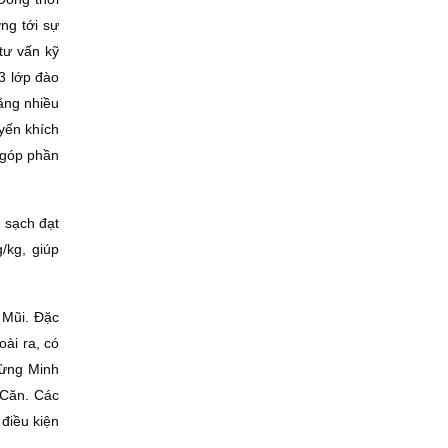
ớng tới sự
tư vấn kỹ
3 lớp đào
bằng nhiều
yến khích
, góp phần
 sạch đạt
/kg, giúp
 Mũi. Ðặc
oài ra, có
rừng Minh
 Căn. Các
điều kiện