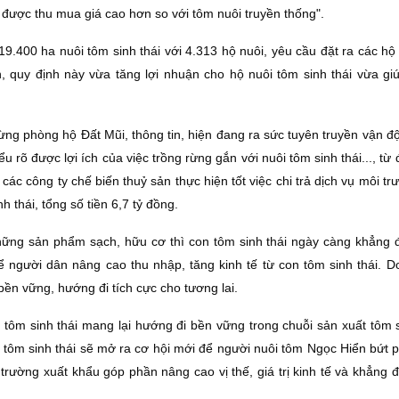
 được thu mua giá cao hơn so với tôm nuôi truyền thống".
.400 ha nuôi tôm sinh thái với 4.313 hộ nuôi, yêu cầu đặt ra các hộ 
n, quy định này vừa tăng lợi nhuận cho hộ nuôi tôm sinh thái vừa gi
ng phòng hộ Ðất Mũi, thông tin, hiện đang ra sức tuyên truyền vận đ
u rõ được lợi ích của việc trồng rừng gắn với nuôi tôm sinh thái..., từ
ác công ty chế biến thuỷ sản thực hiện tốt việc chi trả dịch vụ môi t
 thái, tổng số tiền 6,7 tỷ đồng.
hững sản phẩm sạch, hữu cơ thì con tôm sinh thái ngày càng khẳng địn
ể người dân nâng cao thu nhập, tăng kinh tế từ con tôm sinh thái. D
bền vững, hướng đi tích cực cho tương lai.
tôm sinh thái mang lại hướng đi bền vững trong chuỗi sản xuất tôm 
tôm sinh thái sẽ mở ra cơ hội mới để người nuôi tôm Ngọc Hiển bứt ph
trường xuất khẩu góp phần nâng cao vị thế, giá trị kinh tế và khẳng đ