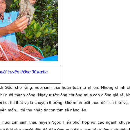
nuôi truyền thống 30 kg/ha.
h Gốc, cho rằng, nuôi sinh thái hoàn toàn tự nhiên. Nhưng chính c
thì nuôi thành công. Ngày trước ông chuộng mua con giống giá rẻ, k
ời tiết thì thất vụ là chuyện thường. Giờ mình biết theo dõi lịch thời vụ
yên môn... thì thu nhập từ con tôm sẽ nâng lên.
nuôi tôm sinh thái, huyện Ngọc Hiển phối hợp với các ngành chuy
inh thái cho người dân để đáp ứng quy định, quy trình tôm sinh thái.