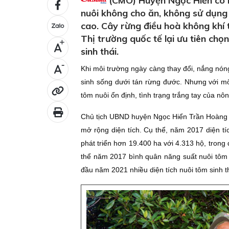
(CMO) Huyện Ngọc Hiển có h
nuôi không cho ăn, không sử dụng 
cao. Cây rừng điều hoà không khí 
Thị trường quốc tế lại ưu tiên c
+
sinh thái.
-
Khi môi trường ngày càng thay đổi, nắng nón
sinh sống dưới tán rừng đước. Nhưng với mô
tôm nuôi ổn định, tình trạng trắng tay của n
Chủ tịch UBND huyện Ngọc Hiển Trần Hoàng Lạ
mở rộng diện tích. Cụ thể, năm 2017 diện tí
phát triển hơn 19.400 ha với 4.313 hộ, trong
thể năm 2017 bình quân năng suất nuôi tôm
đầu năm 2021 nhiều diện tích nuôi tôm sinh th