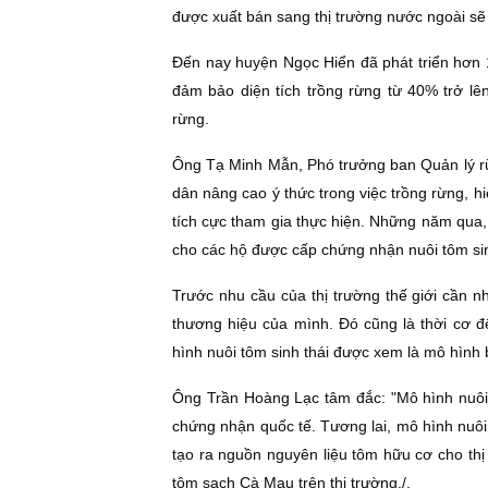
được xuất bán sang thị trường nước ngoài sẽ
Ðến nay huyện Ngọc Hiển đã phát triển hơn 19
đảm bảo diện tích trồng rừng từ 40% trở lê
rừng.
Ông Tạ Minh Mẫn, Phó trưởng ban Quản lý rừ
dân nâng cao ý thức trong việc trồng rừng, hiể
tích cực tham gia thực hiện. Những năm qua, c
cho các hộ được cấp chứng nhận nuôi tôm sinh
Trước nhu cầu của thị trường thế giới cần n
thương hiệu của mình. Ðó cũng là thời cơ đ
hình nuôi tôm sinh thái được xem là mô hình 
Ông Trần Hoàng Lạc tâm đắc: "Mô hình nuôi 
chứng nhận quốc tế. Tương lai, mô hình nuôi 
tạo ra nguồn nguyên liệu tôm hữu cơ cho thị 
tôm sạch Cà Mau trên thị trường./.