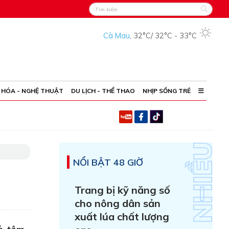
Cà Mau
,
32°C
/
32°C
-
33°C
 HÓA - NGHỆ THUẬT
DU LỊCH - THỂ THAO
NHỊP SỐNG TRẺ
NỔI BẬT 48 GIỜ
Trang bị kỹ năng số
cho nông dân sản
xuất lúa chất lượng