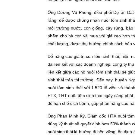
Ông Dương Vũ Phong, điều phối Dự án Ðất M
rằng, để được chứng nhận nuôi tôm sinh thá
môi trường nước, con giống, cây rừng, bảo 
phẩm cho bà con và mua với giá cao hơn th
chất lượng, được thụ hưởng chính sách bảo 
Ðể nâng cao giá trị con tôm sinh thái, hiện 
đã liên kết với các doanh nghiệp, công ty t
liên kết giữa các hộ nuôi tôm sinh thái sẽ g
sinh thái trên thị trường. Ðến nay, huyện N
nuôi tôm sinh thái với 1.520 tổ viên và thàn
HTX, THT nuôi tôm sinh thái ngày càng phát h
để hạn chế dịch bệnh, góp phần nâng cao năng
Ông Phan Minh Ký, Giám đốc HTX nuôi tôm Ð
đúng kỹ thuật sẽ quyết định hơn 50% thành côn
nuôi sinh thái là hướng đi bền vững, ổn định