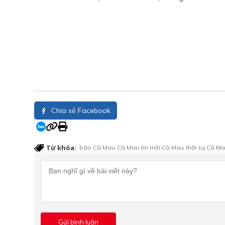
Chia sẻ Facebook
Từ khóa:
báo Cà Mau
Cà Mau
tin mới Cà Mau
thời sự Cà M