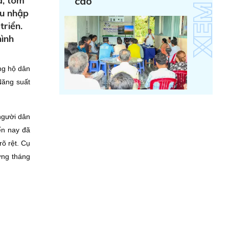
ả, tôm
cao
hu nhập
triển.
hình
ng hộ dân
Năng suất
người dân
ến nay đã
rõ rệt. Cụ
ững tháng