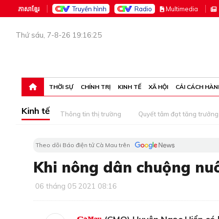
ភាសាខ្មែរ
Truyền hình
Radio
M
ultimedia
Thứ sáu, 7-8-26 19:16:25
THỜI SỰ
CHÍNH TRỊ
KINH TẾ
XÃ HỘI
CẢI CÁCH HÀN
Kinh tế
Thông tin thị trường
Quyết tâm đạt tăng trưởng
Theo dõi Báo điện tử Cà Mau trên
Khi nông dân chuộng nu
06 tháng 05 2021 08:16