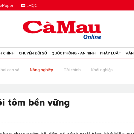
e
P
aper
LHQC
H CHÍNH
CHUYỂN ĐỔI SỐ
QUỐC PHÒNG - AN NINH
PHÁP LUẬT
VĂN
 hai con số
Nông nghiệp
Tài chính
Khởi nghiệp
ôi tôm bền vững