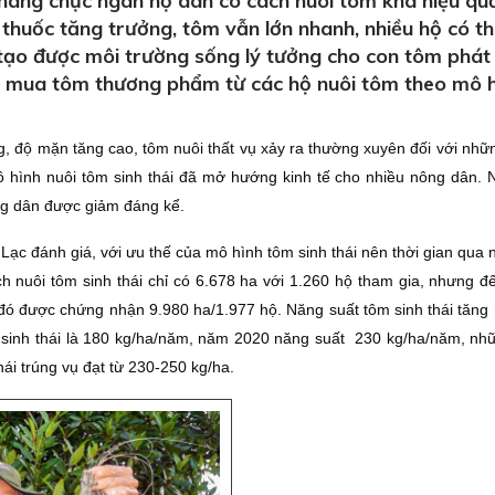
àng chục ngàn hộ dân có cách nuôi tôm khá hiệu qu
thuốc tăng trưởng, tôm vẫn lớn nhanh, nhiều hộ có t
tạo được môi trường sống lý tưởng cho con tôm phát 
họn mua tôm thương phẩm từ các hộ nuôi tôm theo mô 
g, độ mặn tăng cao, tôm nuôi thất vụ xảy ra thường xuyên đối với nhữ
 hình nuôi tôm sinh thái đã mở hướng kinh tế cho nhiều nông dân. 
ông dân được giảm đáng kể.
c đánh giá, với ưu thế của mô hình tôm sinh thái nên thời gian qua 
ch nuôi tôm sinh thái chỉ có 6.678 ha với 1.260 hộ tham gia, nhưng đ
 đó được chứng nhận 9.980 ha/1.977 hộ. Năng suất tôm sinh thái tăng 
 sinh thái là 180 kg/ha/năm, năm 2020 năng suất 230 kg/ha/năm, nh
ái trúng vụ đạt từ 230-250 kg/ha.