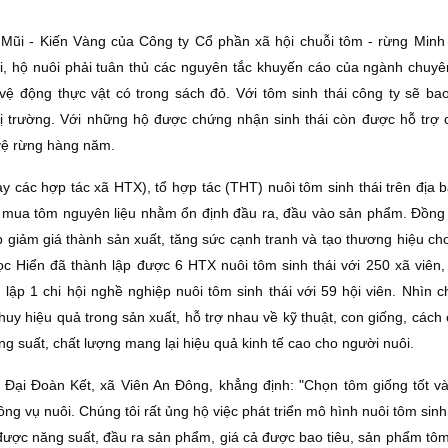
ũi - Kiến Vàng của Công ty Cổ phần xã hội chuỗi tôm - rừng Minh
i, hộ nuôi phải tuân thủ các nguyên tắc khuyến cáo của ngành chuy
vệ động thực vật có trong sách đỏ. Với tôm sinh thái công ty sẽ bao
ị trường. Với những hộ được chứng nhận sinh thái còn được hỗ trợ 
vệ rừng hàng năm.
nay các hợp tác xã HTX), tổ hợp tác (THT) nuôi tôm sinh thái trên địa
hu mua tôm nguyên liệu nhằm ổn định đầu ra, đầu vào sản phẩm. Ðồng t
iúp giảm giá thành sản xuất, tăng sức cạnh tranh và tạo thương hiệu c
gọc Hiển đã thành lập được 6 HTX nuôi tôm sinh thái với 250 xã viên
h lập 1 chi hội nghề nghiệp nuôi tôm sinh thái với 59 hội viên. Nhìn 
uy hiệu quả trong sản xuất, hỗ trợ nhau về kỹ thuật, con giống, cách
 suất, chất lượng mang lại hiệu quả kinh tế cao cho người nuôi.
ại Ðoàn Kết, xã Viên An Ðông, khẳng định: "Chọn tôm giống tốt và
g vụ nuôi. Chúng tôi rất ủng hộ việc phát triển mô hình nuôi tôm sinh 
 được năng suất, đầu ra sản phẩm, giá cả được bao tiêu, sản phẩm tôm