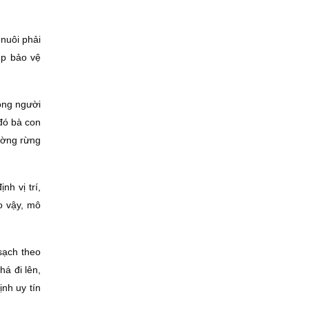
nuôi phải
úp bảo vệ
ộng người
 đó bà con
rường rừng
h vị trí,
o vậy, mô
sạch theo
á đi lên,
ịnh uy tín