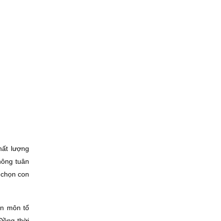
hất lượng
hông tuân
, chọn con
ên môn tổ
 Ðồng thời