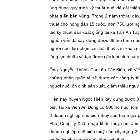
ứng dụng quy trình kỹ thuật nuôi để cải thiệ
phát triển bền vững. Trong 2 năm trở lại đâ
thuật cho nông dân 15 cuộc, hơn 750 lượt ng
tạo kỹ thuật sản xuất giống tại xã Tân Ân Tâ
nguồn vốn đã xây dựng được 38 mô hình nuôi
người nuôi lựa chọn các loài thuỷ sản khác n
tăng lợi nhuận và tạo được các loại hình nuôi 
Ông Nguyễn Thành Cao, ấp Tắc Biển, xã Viên
chứng nhận quốc tế sẽ được các công ty th
người nuôi ổn định sản xuất, giảm thiểu nguy 
Hiện nay huyện Ngọc Hiển xây dựng được 3 x
biệt, tại xã Viên An Ðông có 500 hộ nuôi tôm
3 doanh nghiệp chế biến thuỷ sản tham gia p
Phú; Công ty Xuất nhập khẩu thuỷ sản Ca
doanh nghiệp chế biến thuỷ sản xây dựng 2 t
thuận lợi cho người nuôi tôm sinh thái.