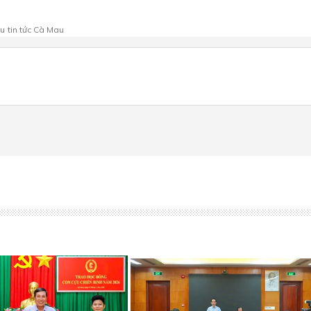
au
tin tức Cà Mau