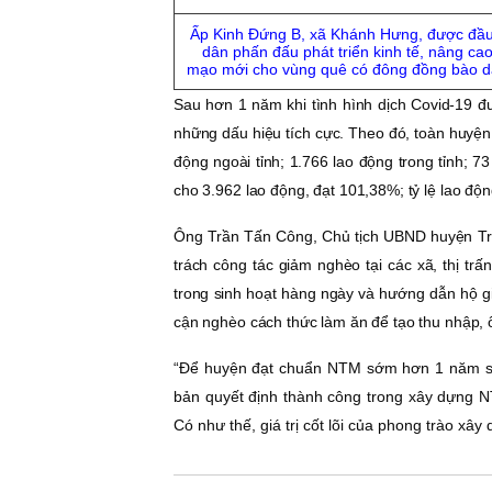
Ấp Kinh Ðứng B, xã Khánh Hưng, được đầu 
dân phấn đấu phát triển kinh tế, nâng cao
mạo mới cho vùng quê có đông đồng bào 
Sau hơn 1 năm khi tình hình dịch Covid-19 đư
những dấu hiệu tích cực. Theo đó, toàn huyện 
động ngoài tỉnh; 1.766 lao động trong tỉnh; 7
cho 3.962 lao động, đạt 101,38%; tỷ lệ lao độ
Ông Trần Tấn Công, Chủ tịch UBND huyện Tr
trách công tác giảm nghèo tại các xã, thị tr
trong sinh hoạt hàng ngày và hướng dẫn hộ gi
cận nghèo cách thức làm ăn để tạo thu nhập, 
“Ðể huyện đạt chuẩn NTM sớm hơn 1 năm so vớ
bản quyết định thành công trong xây dựng N
Có như thế, giá trị cốt lõi của phong trào x