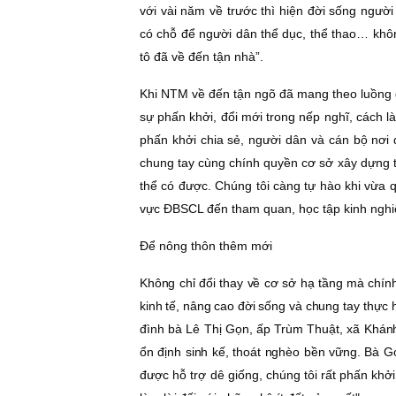
với vài năm về trước thì hiện đời sống người
có chỗ để người dân thể dục, thể thao… không
tô đã về đến tận nhà”.
Khi NTM về đến tận ngõ đã mang theo luồng g
sự phấn khởi, đổi mới trong nếp nghĩ, cách 
phấn khởi chia sẻ, người dân và cán bộ nơ
chung tay cùng chính quyền cơ sở xây dựng 
thể có được. Chúng tôi càng tự hào khi vừa
vực ÐBSCL đến tham quan, học tập kinh ngh
Ðể nông thôn thêm mới
Không chỉ đổi thay về cơ sở hạ tầng mà chín
kinh tế, nâng cao đời sống và
chung tay thực 
đình bà Lê Thị Gọn, ấp Trùm Thuật, xã Khán
ổn định sinh kế, thoát nghèo bền vững. Bà G
được hỗ trợ dê giống, chúng tôi rất phấn khở