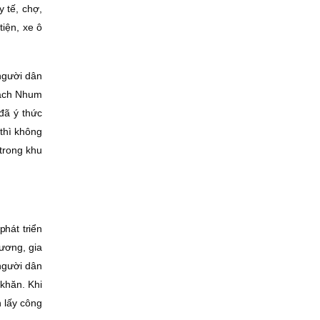
 tế, chợ,
tiện, xe ô
người dân
Rạch Nhum
đã ý thức
thì không
trong khu
hát triển
ương, gia
người dân
khăn. Khi
h lấy công