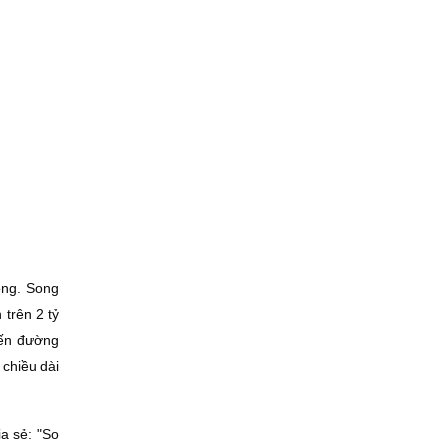
ồng. Song
 trên 2 tỷ
đến đường
 chiều dài
a sẻ: "So