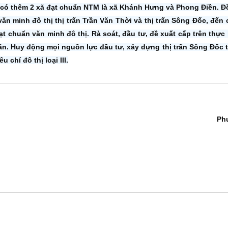
có thêm 2 xã đạt chuẩn NTM là xã Khánh Hưng và Phong Ðiền. Ðồ
văn minh đô thị thị trấn Trần Văn Thời và thị trấn Sông Ðốc, đến
ạt chuẩn văn minh đô thị. Rà soát, đầu tư, đề xuất cấp trên thực
rấn. Huy động mọi nguồn lực đầu tư, xây dựng thị trấn Sông Ðốc 
 chí đô thị loại III.
Ph