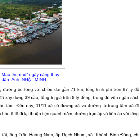
Mau thu nhỏ” ngày càng thay
ng dân. Ảnh: NHẬT MINH
 đường bê-tông với chiều dài gần 71 km, tổng kinh phí trên 87 tỷ đ
 xây dựng 39 cầu, tổng trị giá trên 9 tỷ đồng, trong đó vốn ngân sách
hảo tâm. Ðến nay, 11/11 xã có đường xã và đường từ trung tâm xã 
ảo ô tô đi lại thuận t
iện quanh năm; đường trục ấp và liên ấp với tổng
ơm tất, ông Trần Hoàng Nam, ấp Rạch Nhum, xã Khánh Bình Ðông, chi