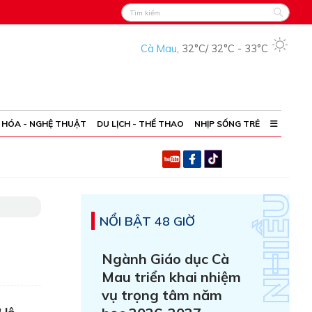
Cà Mau
,
32°C
/
32°C
-
33°C
 HÓA - NGHỆ THUẬT
DU LỊCH - THỂ THAO
NHỊP SỐNG TRẺ
NỔI BẬT 48 GIỜ
Ngành Giáo dục Cà
Mau triển khai nhiệm
vụ trọng tâm năm