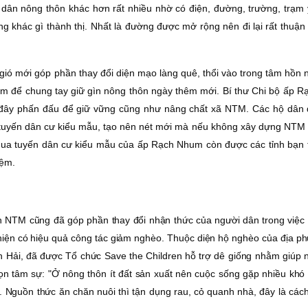
 dân nông thôn khác hơn rất nhiều nhờ có điện, đường, trường, trạm y
 khác gì thành thị. Nhất là đường được mở rộng nên đi lại rất thuận 
ió mới góp phần thay đổi diện mạo làng quê, thổi vào trong tâm hồn 
làm để chung tay giữ gìn nông thôn ngày thêm mới. Bí thư Chi bộ ấp 
i đây phấn đấu để giữ vững cũng như nâng chất xã NTM. Các hộ dân 
tuyến dân cư kiểu mẫu, tạo nên nét mới mà nếu không xây dựng NTM 
 qua tuyến dân cư kiểu mẫu của ấp Rạch Nhum còn được các tỉnh bạn 
iệm.
h NTM cũng đã góp phần thay đổi nhận thức của người dân trong việc p
hiện có hiệu quả công tác giảm nghèo. Thuộc diện hộ nghèo của địa ph
h Hải, đã được Tổ chức Save the Children hỗ trợ dê giống nhằm giúp 
ọn tâm sự: "Ở nông thôn ít đất sản xuất nên cuộc sống gặp nhiều khó 
i. Nguồn thức ăn chăn nuôi thì tận dụng rau, cỏ quanh nhà, đây là các