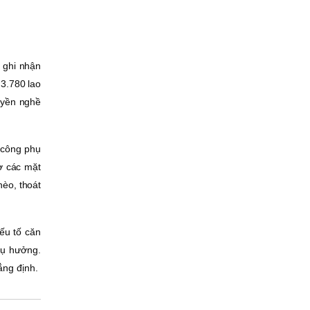
ã ghi nhận
 3.780 lao
ruyền nghề
 công phụ
rợ các mặt
hèo, thoát
ếu tố căn
hụ hưởng.
ẳng định.