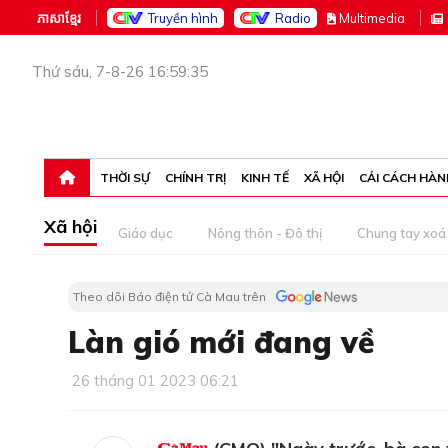
ភាសាខ្មែរ
Truyền hình
Radio
M
ultimedia
Thứ sáu, 7-8-26 16:59:35
THỜI SỰ
CHÍNH TRỊ
KINH TẾ
XÃ HỘI
CẢI CÁCH HÀN
Xã hội
Giáo dục
Nông thôn - Đô thị
Chung tay xoá 
Theo dõi Báo điện tử Cà Mau trên
Làn gió mới đang về
26 tháng 01 2023 06:21