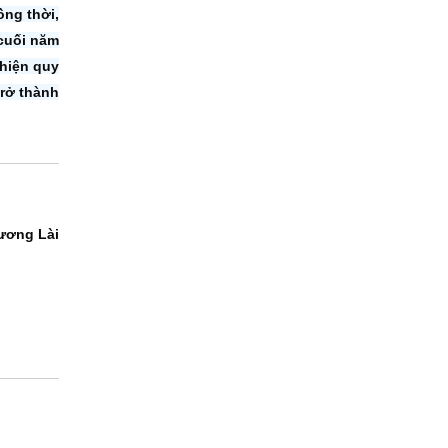
ng thời,
 cuối năm
 hiện quy
trở thành
ương Lài