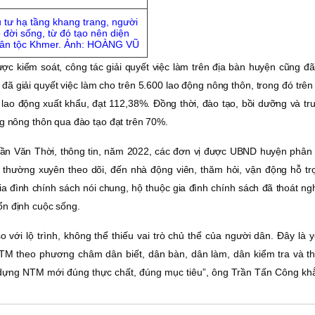
tư hạ tầng khang trang, người
 đời sống, từ đó tạo nên diện
dân tộc Khmer. Ảnh: HOÀNG VŨ
ợc kiểm soát, công tác giải quyết việc làm trên địa bàn huyện cũng đ
đã giải quyết việc làm cho trên 5.600 lao động nông thôn, trong đó trên
3 lao động xuất khẩu, đạt 112,38%. Ðồng thời, đào tạo, bồi dưỡng và t
ng nông thôn qua đào tạo đạt trên 70%.
ần Văn Thời, thông tin, năm 2022, các đơn vị được UBND huyện phân
ấn thường xuyên theo dõi, đến nhà động viên, thăm hỏi, vận động hỗ t
a đình chính sách nói chung, hộ thuộc gia đình chính sách đã thoát ng
ổn định cuộc sống.
i lộ trình, không thể thiếu vai trò chủ thể của người dân. Ðây là y
TM theo phương châm dân biết, dân bàn, dân làm, dân kiểm tra và t
ây dựng NTM mới đúng thực chất, đúng mục tiêu”, ông Trần Tấn Công kh