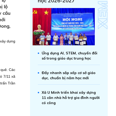
 lộ
học 2026-2027
ị lộ
y cầu
mới
Dong,
 xây dựng
Ứng dụng AI, STEM, chuyển đổi
số trong giáo dục trung học
 quê. Các
Đẩy nhanh sắp xếp cơ sở giáo
ó 7/11 xã
dục, chuẩn bị năm học mới
 trấn Trần
Xã U Minh triển khai xây dựng
11 căn nhà hỗ trợ gia đình người
có công