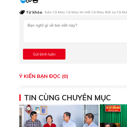
Từ khóa:
báo Cà Mau
Cà Mau
tin mới Cà Mau
thời sự Cà M
Ý KIẾN BẠN ĐỌC (0)
TIN CÙNG CHUYÊN MỤC