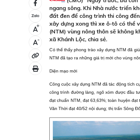
(CMO) "Ngày trước, bà con 
ngang sông. Khi Nhà nước triển kha
đất đen để công trình thi công đế
xây dựng xong thì xe ô-tô có thể 
+
(NTM) vùng nông thôn sẽ không kh
xã Khánh Lộc, chia sẻ.
-
C
ó thể thấy phong trào xây dựng NTM đã giú
NTM đã tạo ra những giá trị mới cho vùng nô
Diện mạo mới
Công cuộc xây dựng NTM đã tác động tích cự
công trình đường làng, ngõ xóm được đầu tư 
đạt chuẩn NTM, đạt 63,63%; toàn huyện đạt tổn
Văn Thời đạt 40/52 nội dung; thị trấn Sông Ð