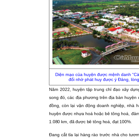
Diện mạo của huyện được mệnh danh “Cà 
đổi nhờ phát huy được ý Ðảng, lò
Năm 2022, huyện tập trung chỉ đạo xây dựng
song đó, các địa phương trên địa bàn huyện đã
đồng, còn lại vận động doanh nghiệp, nhà 
huyện được nhựa hoá hoặc bê tông hoá, đảm b
1.080 km, đã được bê tông hoá, đạt 100%.
Ðang cắt tỉa lại hàng rào trước nhà cho tư