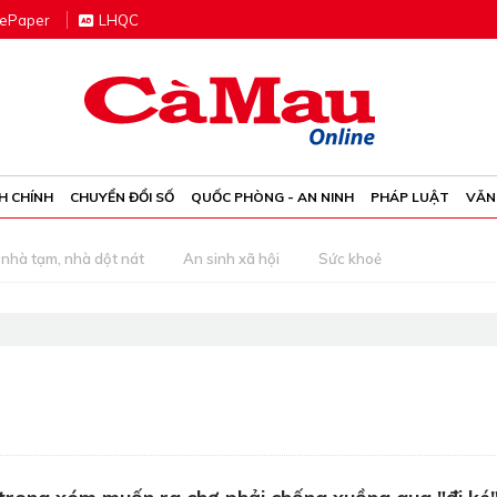
e
P
aper
LHQC
H CHÍNH
CHUYỂN ĐỔI SỐ
QUỐC PHÒNG - AN NINH
PHÁP LUẬT
VĂN
nhà tạm, nhà dột nát
An sinh xã hội
Sức khoẻ