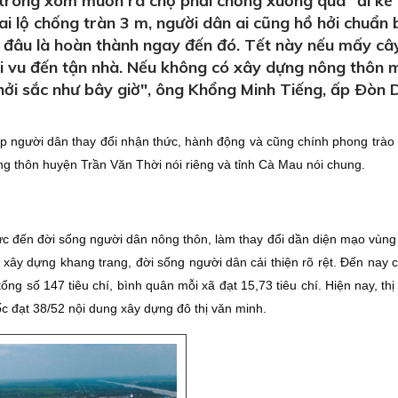
trong xóm muốn ra chợ phải chống xuồng qua "đi ké"
i lộ chống tràn 3 m, người dân ai cũng hồ hởi chuẩn b
n đâu là hoàn thành ngay đến đó. Tết này nếu mấy câ
vi vu đến tận nhà. Nếu không có xây dựng nông thôn 
ởi sắc như bây giờ", ông Khổng Minh Tiếng, ấp Ðòn 
p người dân thay đổi nhận thức, hành động và cũng chính phong trào
ng thôn huyện Trần Văn Thời nói riêng và tỉnh Cà Mau nói chung.
c đến đời sống người dân nông thôn, làm thay đổi dần diện mạo vùng
xây dựng khang trang, đời sống người dân cải thiện rõ rệt. Ðến nay c
g số 147 tiêu chí, bình quân mỗi xã đạt 15,73 tiêu chí. Hiện nay, thị
ốc đạt 38/52 nội dung xây dựng đô thị văn minh.