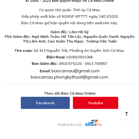
© 2005 - 2023 Bản quyền thuộc về Cà Mau Online
Cơ quan chủ quản: Tỉnh ủy Cà Mau
Giấy phép xuất bản số 620/GP-BTTTT, ngày 24/12/2020
Báo Cà Mau giữ bản quyền nội dung trên website này.
Giám đốc: Lâm Hồ Sỹ
Phó Giám đốc: Ngô Minh Toàn, Hồ Tấn Lộc, Nguyễn Quốc Danh, Nguyễn
Thị Lâm Anh, Cao Xuân Thu Ngọc, Trương Văn Tuấn
Tòa soạn:
Số 413 Nguyễn Trãi, Phường An Xuyên, tỉnh Cà Mau.
Điện thoại:
(0290)3831066
Ban Giám đốc:
0918.575228 - 0913.780557
baocamau@gmail.com
Email:
baocamau.phongkythuat@gmail.com
Theo dõi Báo Cà Mau Online
Facebook
Youtube
Phát triển bởi