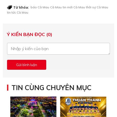
Từ khóa:
báo Cà Mau
Cà Mau
tin mới Cà Mau
thời sự Cà Mau
tin tức Cà Mau
Ý KIẾN BẠN ĐỌC (0)
TIN CÙNG CHUYÊN MỤC