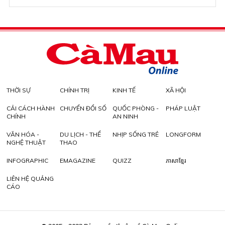
THỜI SỰ
CHÍNH TRỊ
KINH TẾ
XÃ HỘI
CẢI CÁCH HÀNH
CHUYỂN ĐỔI SỐ
QUỐC PHÒNG -
PHÁP LUẬT
CHÍNH
AN NINH
VĂN HÓA -
DU LỊCH - THỂ
NHỊP SỐNG TRẺ
LONGFORM
NGHỆ THUẬT
THAO
INFOGRAPHIC
EMAGAZINE
QUIZZ
ភាសាខ្មែរ
LIÊN HỆ QUẢNG
CÁO