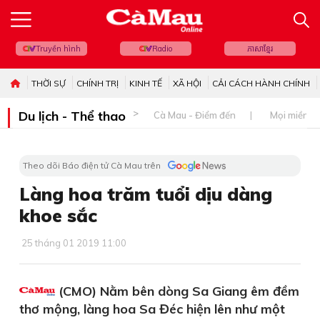
Truyền hình
Radio
ភាសាខ្មែរ
THỜI SỰ
CHÍNH TRỊ
KINH TẾ
XÃ HỘI
CẢI CÁCH HÀNH CHÍNH
Du lịch - Thể thao
Cà Mau - Điểm đến
Mọi miền đ
Theo dõi Báo điện tử Cà Mau trên
Làng hoa trăm tuổi dịu dàng
khoe sắc
25 tháng 01 2019 11:00
(CMO) Nằm bên dòng Sa Giang êm đềm
thơ mộng, làng hoa Sa Đéc hiện lên như một