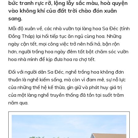
bức tranh rực rỡ, lộng lẫy sắc màu, hoà quyện
vào không khí của đất trời chào đón xuân
sang.
Mỗi độ xuân về, các nhà vườn tại làng hoa Sa Đéc (tỉnh
Đồng Tháp) lại hối tiếp tục ăn ngủ cùng hoa. Những
ngày cận tết, mọi công việc trở nên hối hả, bận rộn
hơn, người trồng hoa ngày đêm tất bật chăm sóc vườn
hoa nhà mình để kịp đưa hoa ra chợ tết.
Đối với người dân Sa Đéc, nghề trồng hoa không đơn
thuần là nghề kiếm sống, mà còn vì đam mê, sự nỗ lực
của những thế hệ kế thừa, gìn giữ và phát huy giá trị
của một làng nghề truyền thống đã tồn tại suốt trăm
năm qua.