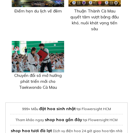
Ðiểm hẹn du lịch về đêm
Thuận Thành Cà Mau
quyết tâm vượt bảng đấu
khó, nuôi khát vọng tiến
sâu
Chuyển đổi số mở hướng
phát triển mới cho
Taekwondo Cà Mau
đặt hoa sinh nhật
999+ Mẫu
tại Flowersight HCM
shop hoa gần đây
Tham khảo ngay
tại Flowersight HCM
shop hoa tươi đà lạt
Dịch vụ điện hoa 24 giờ giao hoa tận nhà