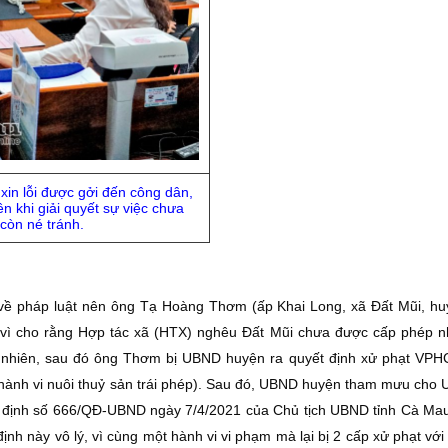
xin lỗi được gởi đến công dân,
ền khi giải quyết sự việc chưa
còn né tránh.
ế về pháp luật nên ông Tạ Hoàng Thơm (ấp Khai Long, xã Ðất Mũi, h
g, vì cho rằng Hợp tác xã (HTX) nghêu Ðất Mũi chưa được cấp phép 
y nhiên, sau đó ông Thơm bị UBND huyện ra quyết định xử phạt VPHC
 hành vi nuôi thuỷ sản trái phép). Sau đó, UBND huyện tham mưu cho 
yết định số 666/QÐ-UBND ngày 7/4/2021 của Chủ tịch UBND tỉnh Cà Ma
nh này vô lý, vì cùng một hành vi vi phạm mà lại bị 2 cấp xử phạt với