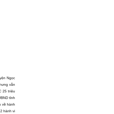
uyện Ngọc
nhưng vẫn
 25 triệu
UBND tỉnh
u về hành
 2 hành vi