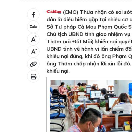
(CMO) Thừa nhận có sai sót
dân là điều hiếm gặp tại nhiều cơ
Sở Tư pháp Cà Mau Phạm Quốc Sử
Chủ tịch UBND tỉnh giao nhiệm vụ
+
Thơm (xã Ðất Mũi) khiếu nại quyế
UBND tỉnh về hành vi lấn chiếm đấ
-
khiếu nại đúng, khi đó ông Phạm Qu
ông Thơm chấp nhận lời xin lỗi đó
khiếu nại.