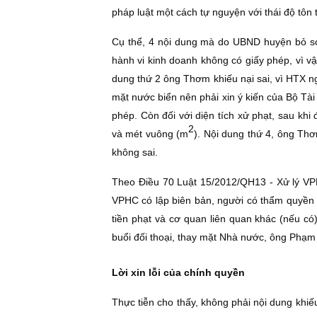
pháp luật một cách tự nguyện với thái độ tôn
Cụ thể, 4 nội dung mà do UBND huyện bỏ sót
hành vi kinh doanh không có giấy phép, vì 
dung thứ 2 ông Thơm khiếu nại sai, vì HTX 
mặt nước biển nên phải xin ý kiến của Bộ T
phép. Còn đối với diện tích xử phạt, sau khi
2
và mét vuông (m
). Nội dung thứ 4, ông Thơ
không sai.
Theo Ðiều 70 Luật 15/2012/QH13 - Xử lý VPH
VPHC có lập biên bản, người có thẩm quyền đ
tiền phạt và cơ quan liên quan khác (nếu có
buổi đối thoại, thay mặt Nhà nước, ông Phạm 
Lời xin lỗi của chính quyền
Thực tiễn cho thấy, không phải nội dung kh