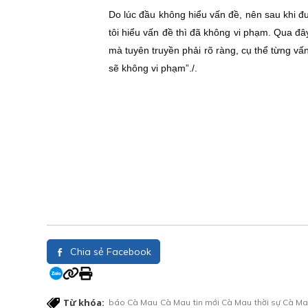
Do lúc đầu không hiểu vấn đề, nên sau khi 
tôi hiểu vấn đề thì đã không vi phạm. Qua đâ
mà tuyên truyền phải rõ ràng, cụ thể từng vấ
sẽ không vi phạm”./.
Chia sẻ Facebook
Từ khóa:
báo Cà Mau
Cà Mau
tin mới Cà Mau
thời sự Cà M