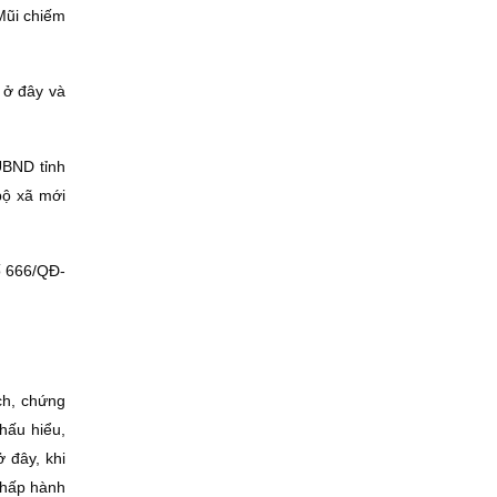
Mũi chiếm
 ở đây và
UBND tỉnh
bộ xã mới
ố 666/QÐ-
ch, chứng
hấu hiểu,
 đây, khi
chấp hành