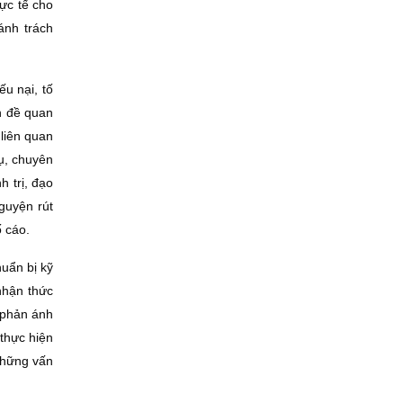
ực tế cho
ánh trách
ếu nại, tố
ấn đề quan
 liên quan
ụ, chuyên
h trị, đạo
nguyện rút
ố cáo.
uẩn bị kỹ
nhận thức
 phản ánh
thực hiện
những vấn