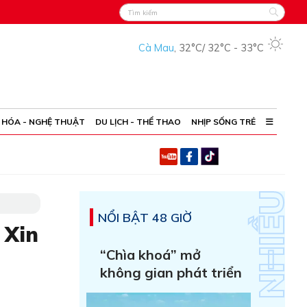
Cà Mau
,
32°C
/
32°C
-
33°C
 HÓA - NGHỆ THUẬT
DU LỊCH - THỂ THAO
NHỊP SỐNG TRẺ
NỔI BẬT 48 GIỜ
 Xin
“Chìa khoá” mở
không gian phát triển