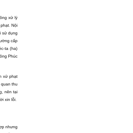
ông xử lý
phạt. Nội
ì sử dụng
rường cấp
éc-ta (ha)
 ông Phúc
h xử phạt
 quan thu
, nên tại
 xin lỗi.
hợp nhưng