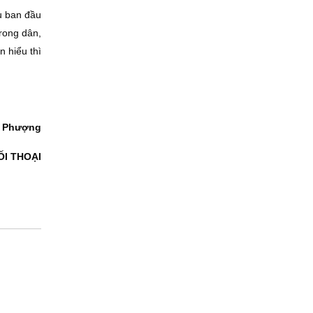
u ban đầu
trong dân,
n hiểu thì
 Phượng
ỐI THOẠI