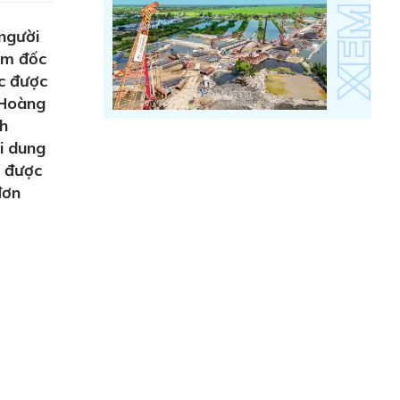
người
ám đốc
c được
 Hoàng
ch
i dung
à được
đơn