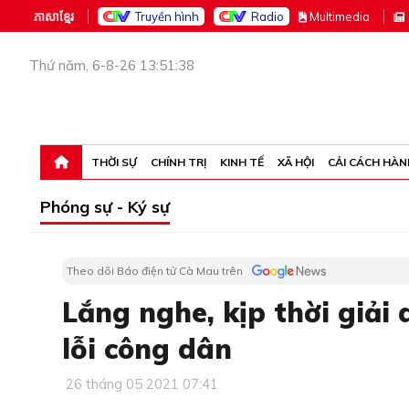
ភាសាខ្មែរ
Truyền hình
Radio
M
ultimedia
Thứ năm, 6-8-26 13:51:38
THỜI SỰ
CHÍNH TRỊ
KINH TẾ
XÃ HỘI
CẢI CÁCH HÀN
Phóng sự - Ký sự
Theo dõi Báo điện tử Cà Mau trên
Lắng nghe, kịp thời giải 
lỗi công dân
26 tháng 05 2021 07:41