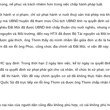
 trọng, nể phục và trách nhiệm hơn trong việc chấp hành pháp luật.
 hành vi vi phạm, chỉ xử phạt hành vi nuôi thuỷ sản trái phép mà kh
vậy mà UBND huyện đã tham mưu Chủ tịch UBND tỉnh ra quyết định xử 
nghêu Ðất Mũi đã được UBND tỉnh chấp thuận cho nuôi nghêu, nhưng v
ài nguyên và Môi trường, đến nay HTX đã được Bộ Tài nguyên và Môi t
 được giải thích, ông Thơm thấy do mình nhầm lẫn giữa đơn vị đo là h
m đã xin lỗi ông Phúc, công chức địa chính xã Ðất Mũi, vì vấn đề này
C quy định: Trong thời hạn 2 ngày làm việc, kể từ ngày ra quyết địn
ã ra quyết định xử phạt phải gửi cho cá nhân, tổ chức bị xử phạt, cơ
) để thi hành. Vấn đề này chính quyền cơ sở đã không thực hiện đúng
Quốc Sử đã trực tiếp xin lỗi ông Thơm và được ông Thơm chấp nhận lời
iếu nại nào của người dân cũng đều không phù hợp, có cái không phù 