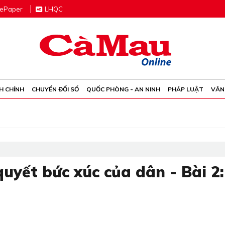
e
P
aper
LHQC
H CHÍNH
CHUYỂN ĐỔI SỐ
QUỐC PHÒNG - AN NINH
PHÁP LUẬT
VĂN
quyết bức xúc của dân - Bài 2: