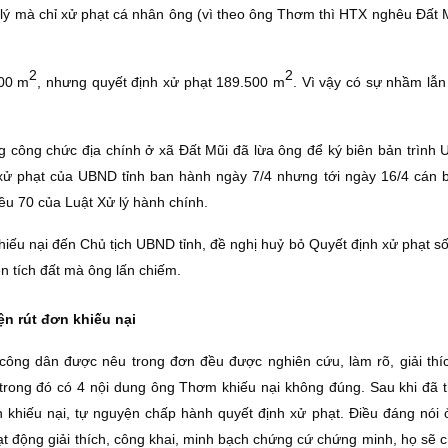
 lý mà chỉ xử phạt cá nhân ông (vì theo ông Thơm thì HTX nghêu Ðất 
2
2
900 m
, nhưng quyết định xử phạt 189.500 m
. Vì vậy có sự nhầm lẫn
g công chức địa chính ở xã Ðất Mũi đã lừa ông để ký biên bản trình 
 xử phạt của UBND tỉnh ban hành ngày 7/4 nhưng tới ngày 16/4 cán 
iều 70 của Luật Xử lý hành chính.
iếu nại đến Chủ tịch UBND tỉnh, đề nghị huỷ bỏ Quyết định xử phạt s
n tích đất mà ông lấn chiếm.
n rút đơn khiếu nại
a công dân được nêu trong đơn đều được nghiên cứu, làm rõ, giải thí
trong đó có 4 nội dung ông Thơm khiếu nại không đúng. Sau khi đã t
 khiếu nại, tự nguyện chấp hành quyết định xử phạt. Ðiều đáng nói ở
t động giải thích, công khai, minh bạch chứng cứ chứng minh, họ sẽ 