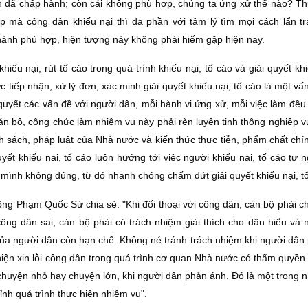
n đã chấp hành; còn cái không phù hợp, chúng ta ứng xử thế nào? Th
ợp mà công dân khiếu nại thì đa phần với tâm lý tìm mọi cách lẩn tr
thành phù hợp, hiện tượng này không phải hiếm gặp hiện nay.
ếu nại, rút tố cáo trong quá trình khiếu nại, tố cáo và giải quyết khi
 tiếp nhận, xử lý đơn, xác minh giải quyết khiếu nại, tố cáo là một v
i quyết các vấn đề với người dân, mỗi hành vi ứng xử, mỗi việc làm đều
án bộ, công chức làm nhiệm vụ này phải rèn luyện tinh thông nghiệp v
h sách, pháp luật của Nhà nước và kiến thức thực tiễn, phẩm chất chín
yết khiếu nại, tố cáo luôn hướng tới việc người khiếu nại, tố cáo tự 
 mình không đúng, từ đó nhanh chóng chấm dứt giải quyết khiếu nại, t
ng Phạm Quốc Sử chia sẻ: "Khi đối thoại với công dân, cán bộ phải ch
ông dân sai, cán bộ phải có trách nhiệm giải thích cho dân hiểu và 
 của người dân còn hạn chế. Không né tránh trách nhiệm khi người dân
iện xin lỗi công dân trong quá trình cơ quan Nhà nước có thẩm quyền 
huyện nhỏ hay chuyện lớn, khi người dân phản ánh. Ðó là một trong 
ỉnh quá trình thực hiện nhiệm vụ".