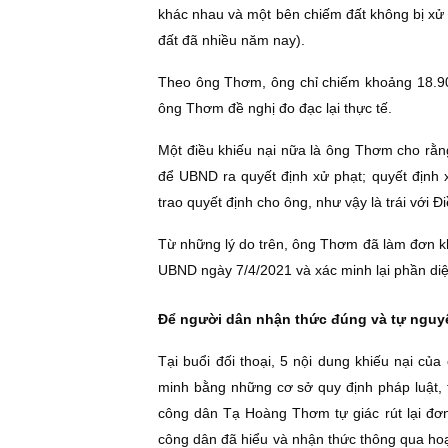
khác nhau và một bên chiếm đất không bị xử
đất đã nhiều năm nay).
Theo ông Thơm, ông chỉ chiếm khoảng 18.
ông Thơm đề nghị đo đạc lại thực tế.
Một điều khiếu nại nữa là ông Thơm cho rằn
để UBND ra quyết định xử phạt; quyết định
trao quyết định cho ông, như vậy là trái với Ð
Từ những lý do trên, ông Thơm đã làm đơn kh
UBND ngày 7/4/2021 và xác minh lại phần diệ
Ðể người dân nhận thức đúng và tự nguyệ
Tại buổi đối thoại, 5 nội dung khiếu nại củ
minh bằng những cơ sở quy định pháp luật, 
công dân Tạ Hoàng Thơm tự giác rút lại đơn
công dân đã hiểu và nhận thức thông qua hoạ