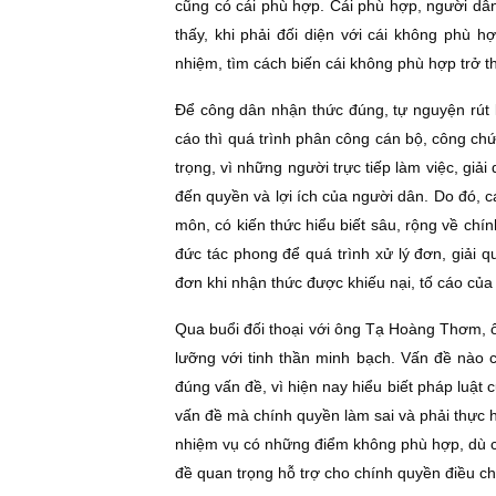
cũng có cái phù hợp. Cái phù hợp, người dâ
thấy, khi phải đối diện với cái không phù h
nhiệm, tìm cách biến cái không phù hợp trở 
Ðể công dân nhận thức đúng, tự nguyện rút khi
cáo thì quá trình phân công cán bộ, công chức
trọng, vì những người trực tiếp làm việc, giả
đến quyền và lợi ích của người dân. Do đó, c
môn, có kiến thức hiểu biết sâu, rộng về chín
đức tác phong để quá trình xử lý đơn, giải qu
đơn khi nhận thức được khiếu nại, tố cáo của
Qua buổi đối thoại với ông Tạ Hoàng Thơm, ô
lưỡng với tinh thần minh bạch. Vấn đề nào c
đúng vấn đề, vì hiện nay hiểu biết pháp luật
vấn đề mà chính quyền làm sai và phải thực h
nhiệm vụ có những điểm không phù hợp, dù c
đề quan trọng hỗ trợ cho chính quyền điều ch