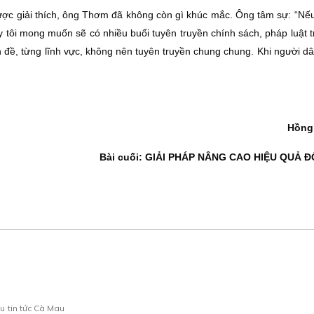
được giải thích, ông Thơm đã không còn gì khúc mắc. Ông tâm sự: “Nế
y tôi mong muốn sẽ có nhiều buổi tuyên truyền chính sách, pháp luật 
n đề, từng lĩnh vực, không nên tuyên truyền chung chung. Khi người dâ
Hồng
Bài cuối: GIẢI PHÁP NÂNG CAO HIỆU QUẢ Ð
au
tin tức Cà Mau