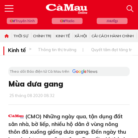
Truyền hình
Radio
ភាសាខ្មែរ
THỜI SỰ
CHÍNH TRỊ
KINH TẾ
XÃ HỘI
CẢI CÁCH HÀNH CHÍNH
Kinh tế
Thông tin thị trường
Quyết tâm đạt tăng trưở
Theo dõi Báo điện tử Cà Mau trên
Mùa dưa gang
25 tháng 08 2020 08:32
(CMO) Những ngày qua, tận dụng đất
sân nhà, bờ liếp, nhiều hộ dân ở vùng nông
thôn đã xuống giống dưa gang. Đến ngày thu