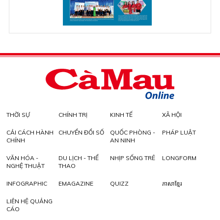
THỜI SỰ
CHÍNH TRỊ
KINH TẾ
XÃ HỘI
CẢI CÁCH HÀNH
CHUYỂN ĐỔI SỐ
QUỐC PHÒNG -
PHÁP LUẬT
CHÍNH
AN NINH
VĂN HÓA -
DU LỊCH - THỂ
NHỊP SỐNG TRẺ
LONGFORM
NGHỆ THUẬT
THAO
INFOGRAPHIC
EMAGAZINE
QUIZZ
ភាសាខ្មែរ
LIÊN HỆ QUẢNG
CÁO