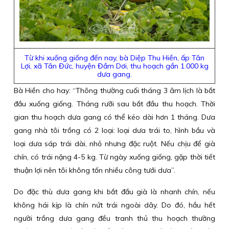
Từ khi xuống giống đến nay, bà Diệp Thu Hiền, ấp Tân
Lợi, xã Tân Đức, huyện Đầm Dơi, thu hoạch gần 1.000 kg
dưa gang.
Bà Hiền cho hay: “Thông thường cuối tháng 3 âm lịch là bắt
đầu xuống giống. Tháng rưỡi sau bắt đầu thu hoạch. Thời
gian thu hoạch dưa gang có thể kéo dài hơn 1 tháng. Dưa
gang nhà tôi trồng có 2 loại: loại dưa trái to, hình bầu và
loại dưa sáp trái dài, nhỏ nhưng đặc ruột. Nếu chịu để già
chín, có trái nặng 4-5 kg. Từ ngày xuống giống, gặp thời tiết
thuận lợi nên tôi không tốn nhiều công tưới dưa”.
Do đặc thù dưa gang khi bắt đầu già là nhanh chín, nếu
không hái kịp là chín nứt trái ngoài dây. Do đó, hầu hết
người trồng dưa gang đều tranh thủ thu hoạch thường