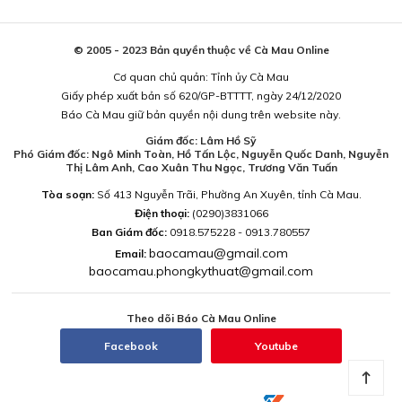
© 2005 - 2023 Bản quyền thuộc về Cà Mau Online
Cơ quan chủ quản: Tỉnh ủy Cà Mau
Giấy phép xuất bản số 620/GP-BTTTT, ngày 24/12/2020
Báo Cà Mau giữ bản quyền nội dung trên website này.
Giám đốc: Lâm Hồ Sỹ
Phó Giám đốc: Ngô Minh Toàn, Hồ Tấn Lộc, Nguyễn Quốc Danh, Nguyễn
Thị Lâm Anh, Cao Xuân Thu Ngọc, Trương Văn Tuấn
Tòa soạn:
Số 413 Nguyễn Trãi, Phường An Xuyên, tỉnh Cà Mau.
Điện thoại:
(0290)3831066
Ban Giám đốc:
0918.575228 - 0913.780557
baocamau@gmail.com
Email:
baocamau.phongkythuat@gmail.com
Theo dõi Báo Cà Mau Online
Facebook
Youtube