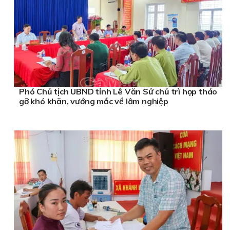
Phó Chủ tịch UBND tỉnh Lê Văn Sử chủ trì họp tháo
gỡ khó khăn, vướng mắc về lâm nghiệp