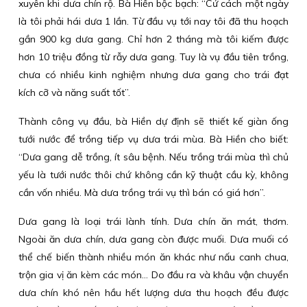
xuyên khi dưa chín rộ. Bà Hiền bộc bạch: “Cứ cách một ngày
là tôi phải hái dưa 1 lần. Từ đầu vụ tới nay tôi đã thu hoạch
gần 900 kg dưa gang. Chỉ hơn 2 tháng mà tôi kiếm được
hơn 10 triệu đồng từ rẫy dưa gang. Tuy là vụ đầu tiên trồng,
chưa có nhiều kinh nghiệm nhưng dưa gang cho trái đạt
kích cỡ và năng suất tốt”.
Thành công vụ đầu, bà Hiền dự định sẽ thiết kế giàn ống
tưới nước để trồng tiếp vụ dưa trái mùa. Bà Hiền cho biết:
“Dưa gang dễ trồng, ít sâu bệnh. Nếu trồng trái mùa thì chủ
yếu là tưới nước thôi chứ không cần kỹ thuật cầu kỳ, không
cần vốn nhiều. Mà dưa trồng trái vụ thì bán có giá hơn”.
Dưa gang là loại trái lành tính. Dưa chín ăn mát, thơm.
Ngoài ăn dưa chín, dưa gang còn được muối. Dưa muối có
thể chế biến thành nhiều món ăn khác như nấu canh chua,
trộn gia vị ăn kèm các món… Do đầu ra và khâu vận chuyển
dưa chín khó nên hầu hết lượng dưa thu hoạch đều được