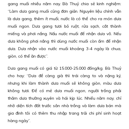
gang muối nhiều năm nay. Bà Thuỷ chia sẻ kinh nghiệm:
“Làm dưa gang muối cũng đơn giản. Nguyên liệu chính vẫn
là dưa gang, thêm ít muối, nước là có thể cho ra món dưa
muối ngon. Dưa gang tươi bỏ ruột, rửa sạch, cắt thành
miếng và phơi nắng. Nấu nước muối để nhận dưa vô. Nếu
dưa không phơi nắng thì dùng nước muối còn ấm để nhận
dưa. Dưa nhận vào nước muối khoảng 3-4 ngày là chua,
giòn, có thể ăn được”.
Dưa gang muối có giá từ 15.000-25.000 đồng/kg. Bà Thuỷ
cho hay: “Dưa để càng già thì trái càng to và nặng ký,
nhưng khi làm thành dưa muối sẽ không giòn, màu dưa
không tươi. Để có mẻ dưa muối ngon, người trồng phải
thăm dưa thường xuyên và hái kịp lúc. Nhiều năm nay, chỉ
nhờ diện tích đất trước sân nhà trồng và làm dưa bán mà
gia đình tôi có thêm thu nhập trang trải chi phí sinh hoạt
hàng ngày”.