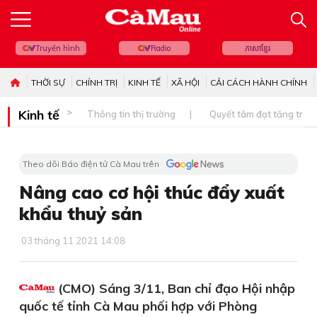
Truyền hình
Radio
ភាសាខ្មែរ
THỜI SỰ
CHÍNH TRỊ
KINH TẾ
XÃ HỘI
CẢI CÁCH HÀNH CHÍNH
Kinh tế
Thông tin thị trường
Quyết tâm đạt tăng trưở
Theo dõi Báo điện tử Cà Mau trên
Nâng cao cơ hội thúc đẩy xuất
khẩu thuỷ sản
03 tháng 11 2021 14:08
(CMO) Sáng 3/11, Ban chỉ đạo Hội nhập
quốc tế tỉnh Cà Mau phối hợp với Phòng