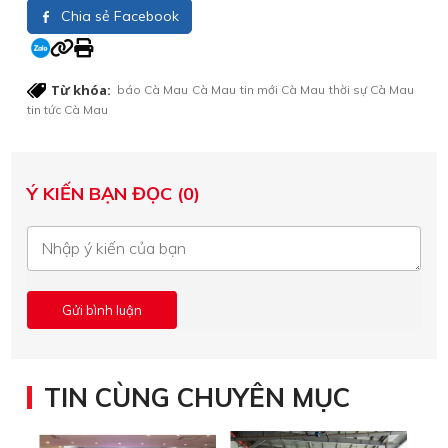
Chia sẻ Facebook
Từ khóa:
báo Cà Mau
Cà Mau
tin mới Cà Mau
thời sự Cà Mau
tin tức Cà Mau
Ý KIẾN BẠN ĐỌC (0)
TIN CÙNG CHUYÊN MỤC