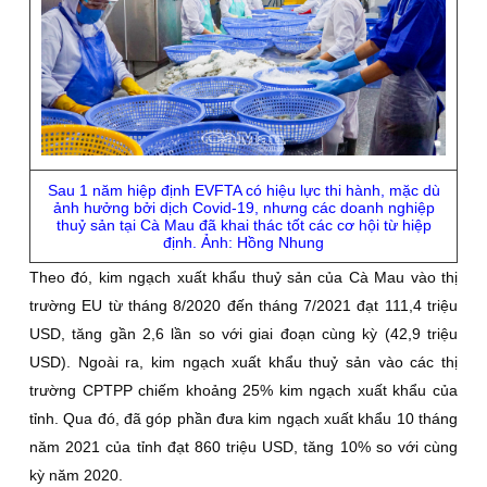
Sau 1 năm hiệp định EVFTA có hiệu lực thi hành, mặc dù
ảnh hưởng bởi dịch Covid-19, nhưng các doanh nghiệp
thuỷ sản tại Cà Mau đã khai thác tốt các cơ hội từ hiệp
định. Ảnh: Hồng Nhung
Theo đó, kim ngạch xuất khẩu thuỷ sản của Cà Mau vào thị
trường EU từ tháng 8/2020 đến tháng 7/2021 đạt 111,4 triệu
USD, tăng gần 2,6 lần so với giai đoạn cùng kỳ (42,9 triệu
USD). Ngoài ra, kim ngạch xuất khẩu thuỷ sản vào các thị
trường CPTPP chiếm khoảng 25% kim ngạch xuất khẩu của
tỉnh. Qua đó, đã góp phần đưa kim ngạch xuất khẩu 10 tháng
năm 2021 của tỉnh đạt 860 triệu USD, tăng 10% so với cùng
kỳ năm 2020.