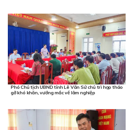
Phó Chủ tịch UBND tỉnh Lê Văn Sử chủ trì họp tháo
gỡ khó khăn, vướng mắc về lâm nghiệp