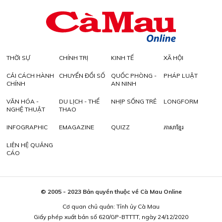
THỜI SỰ
CHÍNH TRỊ
KINH TẾ
XÃ HỘI
CẢI CÁCH HÀNH
CHUYỂN ĐỔI SỐ
QUỐC PHÒNG -
PHÁP LUẬT
CHÍNH
AN NINH
VĂN HÓA -
DU LỊCH - THỂ
NHỊP SỐNG TRẺ
LONGFORM
NGHỆ THUẬT
THAO
INFOGRAPHIC
EMAGAZINE
QUIZZ
ភាសាខ្មែរ
LIÊN HỆ QUẢNG
CÁO
© 2005 - 2023 Bản quyền thuộc về Cà Mau Online
Cơ quan chủ quản: Tỉnh ủy Cà Mau
Giấy phép xuất bản số 620/GP-BTTTT, ngày 24/12/2020