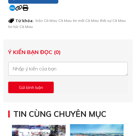
Từ khóa:
báo Cà Mau
Cà Mau
tin mới Cà Mau
thời sự Cà Mau
tin tức Cà Mau
Ý KIẾN BẠN ĐỌC (0)
TIN CÙNG CHUYÊN MỤC