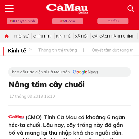
Truyền hình
Radio
ភាសាខ្មែរ
THỜI SỰ
CHÍNH TRỊ
KINH TẾ
XÃ HỘI
CẢI CÁCH HÀNH CHÍNH
Kinh tế
Thông tin thị trường
Quyết tâm đạt tăng trưở
Theo dõi Báo điện tử Cà Mau trên
Nâng tầm cây chuối
17 tháng 09 2019 16:10
(CMO) Tỉnh Cà Mau có khoảng 6 ngàn
héc-ta chuối. Lâu nay, cây trồng này đã gắn
bó và mang lại thu nhập khá cho người dân.