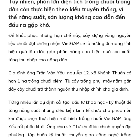
Tuy nhiên, phần lớn diện tích trồng chuối trong
dân còn thực hiện theo kiểu truyền thống, vì
thế năng suất, sản lượng không cao dẫn đến
đầu ra gặp khó.
Để khắc phục những hạn chế này, xây dựng vùng nguyên
liệu chuối đạt chứng nhận VietGAP sẽ là hướng đi mang tính
hiệu quả lâu dài, góp phần nâng cao hiệu quả sản xuất,
tăng thu nhập cho nông dân.
Gia đình ông Trần Văn Yếu, ngụ Ấp 12, xã Khánh Thuận có
hơn 1 ha trồng chuối xiêm. Từ cây trồng phụ, mấy năm gần
đây cây chuối trở thành nguồn thu nhập chính cho gia đình.
Từng nhiều lần dự định cải tạo, đầu tư khoa học - kỹ thuật để
tăng năng suất nhưng điều kiện kinh tế chưa cho phép nên
khi được chọn thực hiện mô hình trồng chuối VietGAP, ông
Yếu rất phấn khởi. Ông chia sẻ: “Từ khi được chính quyền địa
phương tập huấn kỹ thuật, chuyển giao công nghệ trồng