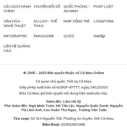
CẢI CÁCH HÀNH
CHUYỂN ĐỔI SỐ
QUỐC PHÒNG -
PHÁP LUẬT
CHÍNH
AN NINH
VĂN HÓA -
DU LỊCH - THỂ
NHỊP SỐNG TRẺ
LONGFORM
NGHỆ THUẬT
THAO
INFOGRAPHIC
EMAGAZINE
QUIZZ
ភាសាខ្មែរ
LIÊN HỆ QUẢNG
CÁO
© 2005 - 2023 Bản quyền thuộc về Cà Mau Online
Cơ quan chủ quản: Tỉnh ủy Cà Mau
Giấy phép xuất bản số 620/GP-BTTTT, ngày 24/12/2020
Báo Cà Mau giữ bản quyền nội dung trên website này.
Giám đốc: Lâm Hồ Sỹ
Phó Giám đốc: Ngô Minh Toàn, Hồ Tấn Lộc, Nguyễn Quốc Danh, Nguyễn
Thị Lâm Anh, Cao Xuân Thu Ngọc, Trương Văn Tuấn
Tòa soạn:
Số 413 Nguyễn Trãi, Phường An Xuyên, tỉnh Cà Mau.
Điện thoại:
(0290)3831066