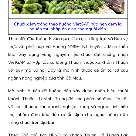
Chuối xiêm trồng theo hướng VietGAP hứa hẹn đem lại
nguồn thu nhập ổn định cho người dân.
Theo đó, đầu tháng 8 vừa qua, Chi cục Trồng trọt và Bảo vệ
thực vật phối hợp với Phòng NN&PTNT huyện U Minh triển
khai xây dựng vùng nguyên liệu chuối đạt chứng nhận
VietGAP tại Hợp tác xã Đồng Thuận, thuộc xã Khánh Thuận
với quy mô 50 ha. Đây là mô hình thuộc đề án tái cơ cấu
ngành nông nghiệp của tỉnh Cà Mau.
Mô hình là tiền đề hướng đến xây dựng nhãn hiệu chuối
Khánh Thuận - U Minh. Trong đó, sản phẩm sẽ được liên kết
với các thương lái, doanh nghiệp trong và ngoài tỉnh tiêu
thụ, nhằm đảm bảo đầu ra ổn định cho người nông dân
trồng chuối trên địa bàn.
Theo Phó chủ tịch UBND xã Khánh Thuận Hồ Tương Lai: