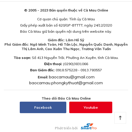
© 2005 - 2023 Bản quyền thuộc về Cà Mau Online
Cơ quan chủ quản: Tỉnh ủy Cà Mau
Giấy phép xuất bản số 620/GP-BTTTT, ngày 24/12/2020
Báo Cà Mau giữ bản quyền nội dung trên website này.
Giám đốc: Lâm Hồ Sỹ
Phó Giám đốc: Ngô Minh Toàn, Hồ Tấn Lộc, Nguyễn Quốc Danh, Nguyễn
Thị Lâm Anh, Cao Xuân Thu Ngọc, Trương Văn Tuấn
Tòa soạn:
Số 413 Nguyễn Trãi, Phường An Xuyên, tỉnh Cà Mau.
Điện thoại:
(0290)3831066
Ban Giám đốc:
0918.575228 - 0913.780557
baocamau@gmail.com
Email:
baocamau.phongkythuat@gmail.com
Theo dõi Báo Cà Mau Online
Facebook
Youtube
Phát triển bởi