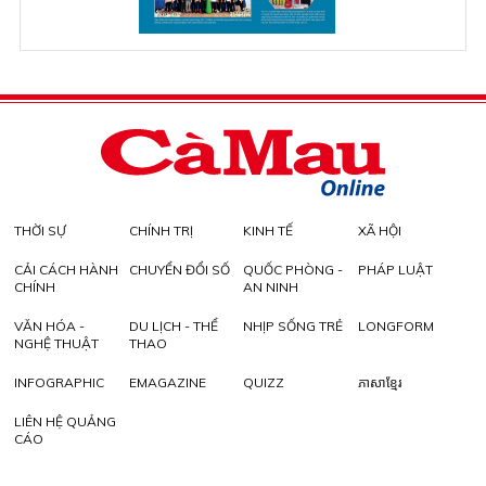
THỜI SỰ
CHÍNH TRỊ
KINH TẾ
XÃ HỘI
CẢI CÁCH HÀNH
CHUYỂN ĐỔI SỐ
QUỐC PHÒNG -
PHÁP LUẬT
CHÍNH
AN NINH
VĂN HÓA -
DU LỊCH - THỂ
NHỊP SỐNG TRẺ
LONGFORM
NGHỆ THUẬT
THAO
INFOGRAPHIC
EMAGAZINE
QUIZZ
ភាសាខ្មែរ
LIÊN HỆ QUẢNG
CÁO