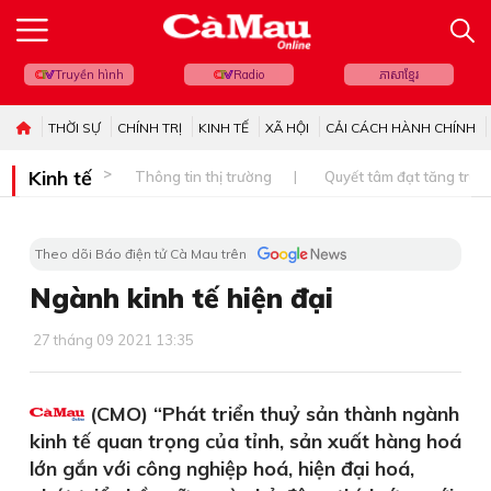
Truyền hình
Radio
ភាសាខ្មែរ
THỜI SỰ
CHÍNH TRỊ
KINH TẾ
XÃ HỘI
CẢI CÁCH HÀNH CHÍNH
Kinh tế
Thông tin thị trường
Quyết tâm đạt tăng trưở
Theo dõi Báo điện tử Cà Mau trên
Ngành kinh tế hiện đại
27 tháng 09 2021 13:35
(CMO) “Phát triển thuỷ sản thành ngành
kinh tế quan trọng của tỉnh, sản xuất hàng hoá
lớn gắn với công nghiệp hoá, hiện đại hoá,