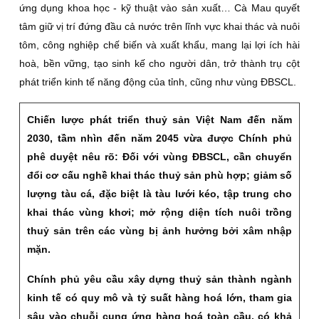
ứng dụng khoa học - kỹ thuật vào sản xuất… Cà Mau quyết
tâm giữ vị trí đứng đầu cả nước trên lĩnh vực khai thác và nuôi
tôm, công nghiệp chế biến và xuất khẩu, mang lại lợi ích hài
hoà, bền vững, tạo sinh kế cho người dân, trở thành trụ cột
phát triển kinh tế năng động của tỉnh, cũng như vùng ÐBSCL.
Chiến lược phát triển thuỷ sản Việt Nam đến năm
2030, tầm nhìn đến năm 2045 vừa được Chính phủ
phê duyệt nêu rõ: Ðối với vùng ÐBSCL, cần chuyển
đổi cơ cấu nghề khai thác thuỷ sản phù hợp; giảm số
lượng tàu cá, đặc biệt là tàu lưới kéo, tập trung cho
khai thác vùng khơi; mở rộng diện tích nuôi trồng
thuỷ sản trên các vùng bị ảnh hưởng bởi xâm nhập
mặn.
Chính phủ yêu cầu xây dựng thuỷ sản thành ngành
kinh tế có quy mô và tỷ suất hàng hoá lớn, tham gia
sâu vào chuỗi cung ứng hàng hoá toàn cầu, có khả