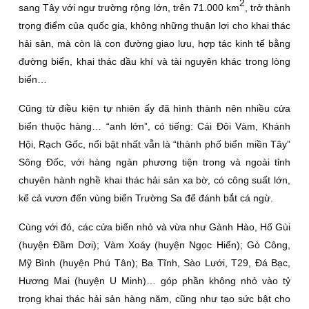
2
sang Tây với ngư trường rộng lớn, trên 71.000 km
, trở thành
trọng điểm của quốc gia, không những thuận lợi cho khai thác
hải sản, mà còn là con đường giao lưu, hợp tác kinh tế bằng
đường biển, khai thác dầu khí và tài nguyên khác trong lòng
biển…
Cũng từ điều kiện tự nhiên ấy đã hình thành nên nhiều cửa
biển thuộc hàng… “anh lớn”, có tiếng: Cái Ðôi Vàm, Khánh
Hội, Rạch Gốc, nổi bật nhất vẫn là “thành phố biển miền Tây”
Sông Ðốc, với hàng ngàn phương tiện trong và ngoài tỉnh
chuyên hành nghề khai thác hải sản xa bờ, có công suất lớn,
kể cả vươn đến vùng biển Trường Sa để đánh bắt cá ngừ.
Cùng với đó, các cửa biển nhỏ và vừa như Gành Hào, Hố Gùi
(huyện Ðầm Dơi); Vàm Xoáy (huyện Ngọc Hiển); Gò Công,
Mỹ Bình (huyện Phú Tân); Ba Tĩnh, Sào Lưới, T29, Ðá Bạc,
Hương Mai (huyện U Minh)… góp phần không nhỏ vào tỷ
trọng khai thác hải sản hàng năm, cũng như tạo sức bật cho