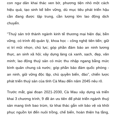
con ngư dân khai thác ven bờ, phương tiện nhỏ một cách
hiệu quả, tạo sinh kế bền vững, dù mục tiêu phát triển hậu
cần đang được tập trung, cần lượng lớn lao động dịch
chuyển.
“Thuỷ sản trở thành ngành kinh tế thương mại hiện đại, bền
vững, có trình độ quản lý, khoa học - công nghệ tiên tiến; giữ
vị trí mũi nhọn, chủ lực; góp phần đảm bảo an ninh lương
thực, an sinh xã hội; xây dựng làng cá xanh, sạch, đẹp, văn
minh; lao động thuỷ sản có mức thu nhập ngang bằng mức
bình quân chung cả nước; góp phần bảo đảm quốc phòng -
an ninh, giữ vững độc lập, chủ quyền biển, đảo”, chiến lược
phát triển thuỷ sản của tỉnh Cà Mau đến năm 2045 nêu rõ.
Trước mắt, giai đoạn 2021-2030, Cà Mau xây dựng và triển
khai 3 chương trình, 9 đề án ưu tiên để phát triển ngành thuỷ
sản mang tính bao trùm, từ khai thác gắn với bảo vệ và khôi
phục nguồn lợi đến nuôi trồng, chế biến, hoàn thiện hạ tầng,