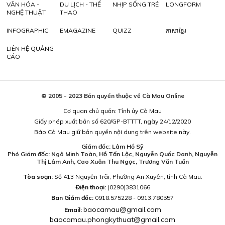
VĂN HÓA -
DU LỊCH - THỂ
NHỊP SỐNG TRẺ
LONGFORM
NGHỆ THUẬT
THAO
INFOGRAPHIC
EMAGAZINE
QUIZZ
ភាសាខ្មែរ
LIÊN HỆ QUẢNG
CÁO
© 2005 - 2023 Bản quyền thuộc về Cà Mau Online
Cơ quan chủ quản: Tỉnh ủy Cà Mau
Giấy phép xuất bản số 620/GP-BTTTT, ngày 24/12/2020
Báo Cà Mau giữ bản quyền nội dung trên website này.
Giám đốc: Lâm Hồ Sỹ
Phó Giám đốc: Ngô Minh Toàn, Hồ Tấn Lộc, Nguyễn Quốc Danh, Nguyễn
Thị Lâm Anh, Cao Xuân Thu Ngọc, Trương Văn Tuấn
Tòa soạn:
Số 413 Nguyễn Trãi, Phường An Xuyên, tỉnh Cà Mau.
Điện thoại:
(0290)3831066
Ban Giám đốc:
0918.575228 - 0913.780557
baocamau@gmail.com
Email:
baocamau.phongkythuat@gmail.com