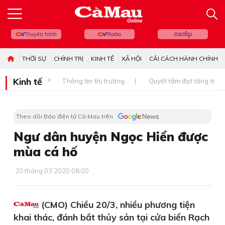
Truyền hình
Radio
ភាសាខ្មែរ
THỜI SỰ
CHÍNH TRỊ
KINH TẾ
XÃ HỘI
CẢI CÁCH HÀNH CHÍNH
Kinh tế
Thông tin thị trường
Quyết tâm đạt tăng trưở
Theo dõi Báo điện tử Cà Mau trên
Ngư dân huyện Ngọc Hiển được
mùa cá hố
20 tháng 03 2020 08:00
(CMO) Chiều 20/3, nhiều phương tiện
khai thác, đánh bắt thủy sản tại cửa biển Rạch