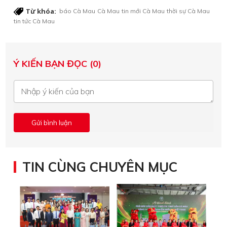
Từ khóa:
báo Cà Mau
Cà Mau
tin mới Cà Mau
thời sự Cà Mau
tin tức Cà Mau
Ý KIẾN BẠN ĐỌC (0)
TIN CÙNG CHUYÊN MỤC