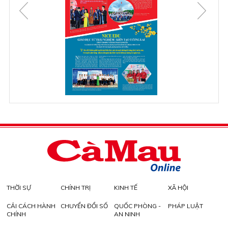
THỜI SỰ
CHÍNH TRỊ
KINH TẾ
XÃ HỘI
CẢI CÁCH HÀNH
CHUYỂN ĐỔI SỐ
QUỐC PHÒNG -
PHÁP LUẬT
CHÍNH
AN NINH