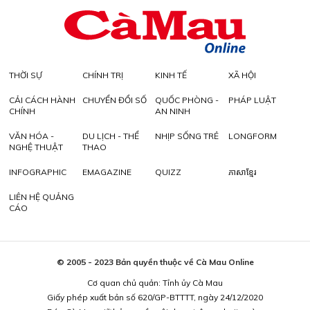
THỜI SỰ
CHÍNH TRỊ
KINH TẾ
XÃ HỘI
CẢI CÁCH HÀNH
CHUYỂN ĐỔI SỐ
QUỐC PHÒNG -
PHÁP LUẬT
CHÍNH
AN NINH
VĂN HÓA -
DU LỊCH - THỂ
NHỊP SỐNG TRẺ
LONGFORM
NGHỆ THUẬT
THAO
INFOGRAPHIC
EMAGAZINE
QUIZZ
ភាសាខ្មែរ
LIÊN HỆ QUẢNG
CÁO
© 2005 - 2023 Bản quyền thuộc về Cà Mau Online
Cơ quan chủ quản: Tỉnh ủy Cà Mau
Giấy phép xuất bản số 620/GP-BTTTT, ngày 24/12/2020