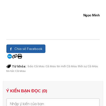
Ngọc Minh
Chia sẻ Facebook
Từ khóa:
báo Cà Mau
Cà Mau
tin mới Cà Mau
thời sự Cà Mau
tin tức Cà Mau
Ý KIẾN BẠN ĐỌC (0)