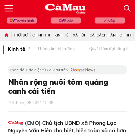
Truyền hình
Radio
ភាសាខ្មែរ
THỜI SỰ
CHÍNH TRỊ
KINH TẾ
XÃ HỘI
CẢI CÁCH HÀNH CHÍNH
Kinh tế
Thông tin thị trường
Quyết tâm đạt tăng trưở
Theo dõi Báo điện tử Cà Mau trên
Nhân rộng nuôi tôm quảng
canh cải tiến
26 tháng 08 2021 10:38
(CMO) Chủ tịch UBND xã Phong Lạc
Nguyễn Văn Hiên cho biết, hiện toàn xã có hơn