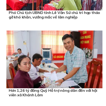
Phó Chủ tịch UBND tỉnh Lê Văn Sử chủ trì họp tháo
gỡ khó khăn, vướng mắc về lâm nghiệp
Hơn 1,26 tỷ đồng Quỹ Hỗ trợ nông dân đến với hội
viên xã Khánh Lâm