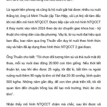
Là người tiên phong và cũng là hộ nuôi gặt hái được nhiều vụ nuôi
thắng lợi, ông Lê Minh Thuấn (ấp Tân Hiệp, xã Lợi An) rất tâm đắc
khi nói đến mô hình NTQCCT. Ðược tiếp cận với mô hình NTQCCT
ít thay nước vào năm 2016 theo dự án chuyển giao khoa học - kỹ
thuật cho nông dân của địa phương. Vậy là, từ vụ nuôi đạt hiệu quả
ban đầu, bao năm qua ông Thuấn vẫn duy trì nuôi theo hình thức
này và hiện đã áp dụng theo hình thức NTQCCT 2 giai đoạn.
Ông Thuấn cho biết: “Tôi chọn đối tượng tôm sú và thả nuôi mật độ
thưa, mỗi vụ nuôi dao động 20.000 con tôm giống. Nếu thời tiết
thuận lợi, sau khi dèo được 25 ngày, tôi đặt lú, bắt tôm ra ngoài
ruộng nuôi thêm 90 ngày là tôm có thể đạt 20-30 con/kg, bình quân
500 kg/ha. Những năm gần đây, để con tôm phát triển tốt, tôi rất
quan tâm đến chuyện trồng lúa để tạo môi trường, thức ăn cho
tôm”.
Nhận thấy mô hình NTQCCT chậm mà chắc, sau khi được xã