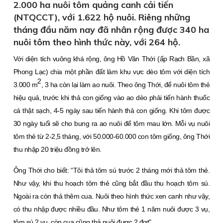
2.000 ha nuôi tôm quảng canh cải tiến
(NTQCCT), với 1.622 hộ nuôi. Riêng những
tháng đầu năm nay đã nhân rộng được 340 ha
nuôi tôm theo hình thức này, với 264 hộ.
Với diện tích vuông khá rộng, ông Hồ Văn Thới (ấp Rạch Bần, xã
Phong Lạc) chia một phần đất làm khu vực dèo tôm với diện tích
2
3.000 m
, 3 ha còn lại làm ao nuôi. Theo ông Thới, để nuôi tôm thẻ
hiệu quả, trước khi thả con giống vào ao dèo phải tiến hành thuốc
cá thật sạch, 4-5 ngày sau tiến hành thả con giống. Khi tôm được
30 ngày tuổi sẽ cho bung ra ao nuôi để tôm mau lớn. Mỗi vụ nuôi
tôm thẻ từ 2-2,5 tháng, với 50.000-60.000 con tôm giống, ông Thới
thu nhập 20 triệu đồng trở lên.
Ông Thới cho biết: “Tôi thả tôm sú trước 2 tháng mới thả tôm thẻ.
Như vậy, khi thu hoạch tôm thẻ cũng bắt đầu thu hoạch tôm sú.
Ngoài ra còn thả thêm cua. Nuôi theo hình thức xen canh như vậy,
có thu nhập được nhiều đầu. Như tôm thẻ 1 năm nuôi được 3 vụ,
tôm sú 2 vụ, còn cua cũng thả nuôi được 2 đợt".