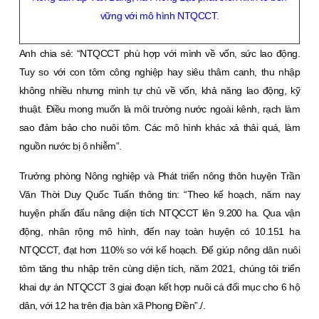
vững với mô hình NTQCCT.
Anh chia sẻ: “NTQCCT phù hợp với mình về vốn, sức lao động.
Tuy so với con tôm công nghiệp hay siêu thâm canh, thu nhập
không nhiều nhưng mình tự chủ về vốn, khả năng lao động, kỹ
thuật. Ðiều mong muốn là môi trường nước ngoài kênh, rạch làm
sao đảm bảo cho nuôi tôm. Các mô hình khác xả thải quá, làm
nguồn nước bị ô nhiễm”.
Trưởng phòng Nông nghiệp và Phát triển nông thôn huyện Trần
Văn Thời Duy Quốc Tuấn thông tin: “Theo kế hoạch, năm nay
huyện phấn đấu nâng diện tích NTQCCT lên 9.200 ha. Qua vận
động, nhân rộng mô hình, đến nay toàn huyện có 10.151 ha
NTQCCT, đạt hơn 110% so với kế hoạch. Ðể giúp nông dân nuôi
tôm tăng thu nhập trên cùng diện tích, năm 2021, chúng tôi triển
khai dự án NTQCCT 3 giai đoạn kết hợp nuôi cá đối mục cho 6 hộ
dân, với 12 ha trên địa bàn xã Phong Ðiền”./.