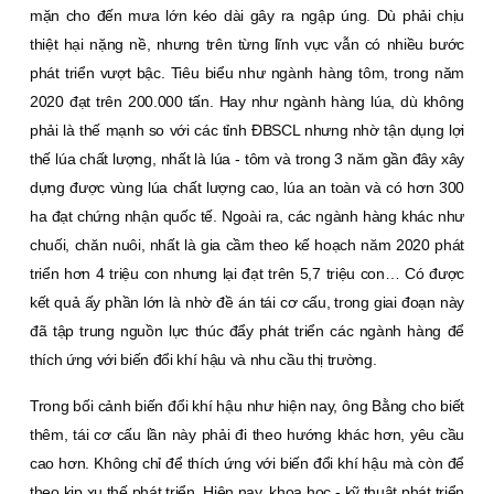
mặn cho đến mưa lớn kéo dài gây ra ngập úng. Dù phải chịu
thiệt hại nặng nề, nhưng trên từng lĩnh vực vẫn có nhiều bước
phát triển vượt bậc. Tiêu biểu như ngành hàng tôm, trong năm
2020 đạt trên 200.000 tấn. Hay như ngành hàng lúa, dù không
phải là thế mạnh so với các tỉnh ÐBSCL nhưng nhờ tận dụng lợi
thế lúa chất lượng, nhất là lúa - tôm và trong 3 năm gần đây xây
dựng được vùng lúa chất lượng cao, lúa an toàn và có hơn 300
ha đạt chứng nhận quốc tế. Ngoài ra, các ngành hàng khác như
chuối, chăn nuôi, nhất là gia cầm theo kế hoạch năm 2020 phát
triển hơn 4 triệu con nhưng lại đạt trên 5,7 triệu con… Có được
kết quả ấy phần lớn là nhờ đề án tái cơ cấu, trong giai đoạn này
đã tập trung nguồn lực thúc đẩy phát triển các ngành hàng để
thích ứng với biến đổi khí hậu và nhu cầu thị trường.
Trong bối cảnh biến đổi khí hậu như hiện nay, ông Bằng cho biết
thêm, tái cơ cấu lần này phải đi theo hướng khác hơn, yêu cầu
cao hơn. Không chỉ để thích ứng với biến đổi khí hậu mà còn để
theo kịp xu thế phát triển. Hiện nay, khoa học - kỹ thuật phát triển