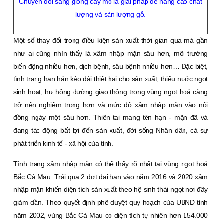
Chuyển đổi sang giống cấy mô là giải pháp để nâng cao chất
lượng và sản lượng gỗ.
Một số thay đổi trong điều kiện sản xuất thời gian qua mà gần
như ai cũng nhìn thấy là xâm nhập mặn sâu hơn, môi trường
biến động nhiều hơn, dịch bệnh, sâu bệnh nhiều hơn… Ðặc biệt,
tình trạng hạn hán kéo dài thiệt hại cho sản xuất, thiếu nước ngọt
sinh hoạt, hư hỏng đường giao thông trong vùng ngọt hoá càng
trở nên nghiêm trọng hơn và mức độ xâm nhập mặn vào nội
đồng ngày một sâu hơn. Thiên tai mang tên hạn - mặn đã và
đang tác động bất lợi đến sản xuất, đời sống Nhân dân, cả sự
phát triển kinh tế - xã hội của tỉnh.
Tình trạng xâm nhập mặn có thể thấy rõ nhất tại vùng ngọt hoá
Bắc Cà Mau. Trải qua 2 đợt đại hạn vào năm 2016 và 2020 xâm
nhập mặn khiến diện tích sản xuất theo hệ sinh thái ngọt nơi đây
giảm dần. Theo quyết định phê duyệt quy hoạch của UBND tỉnh
năm 2002, vùng Bắc Cà Mau có diện tích tự nhiên hơn 154.000