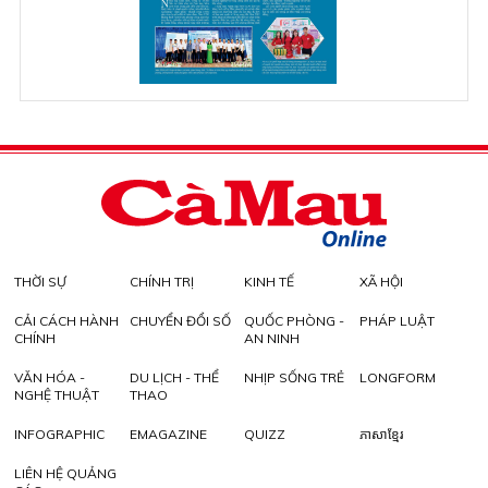
THỜI SỰ
CHÍNH TRỊ
KINH TẾ
XÃ HỘI
CẢI CÁCH HÀNH
CHUYỂN ĐỔI SỐ
QUỐC PHÒNG -
PHÁP LUẬT
CHÍNH
AN NINH
VĂN HÓA -
DU LỊCH - THỂ
NHỊP SỐNG TRẺ
LONGFORM
NGHỆ THUẬT
THAO
INFOGRAPHIC
EMAGAZINE
QUIZZ
ភាសាខ្មែរ
LIÊN HỆ QUẢNG