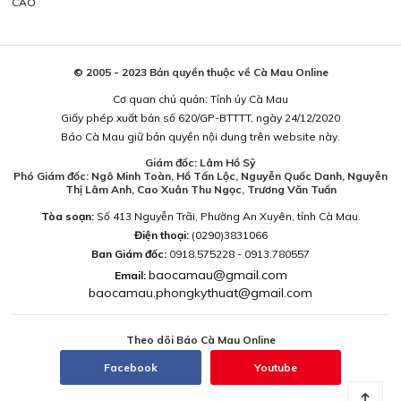
CÁO
© 2005 - 2023 Bản quyền thuộc về Cà Mau Online
Cơ quan chủ quản: Tỉnh ủy Cà Mau
Giấy phép xuất bản số 620/GP-BTTTT, ngày 24/12/2020
Báo Cà Mau giữ bản quyền nội dung trên website này.
Giám đốc: Lâm Hồ Sỹ
Phó Giám đốc: Ngô Minh Toàn, Hồ Tấn Lộc, Nguyễn Quốc Danh, Nguyễn
Thị Lâm Anh, Cao Xuân Thu Ngọc, Trương Văn Tuấn
Tòa soạn:
Số 413 Nguyễn Trãi, Phường An Xuyên, tỉnh Cà Mau.
Điện thoại:
(0290)3831066
Ban Giám đốc:
0918.575228 - 0913.780557
baocamau@gmail.com
Email:
baocamau.phongkythuat@gmail.com
Theo dõi Báo Cà Mau Online
Facebook
Youtube