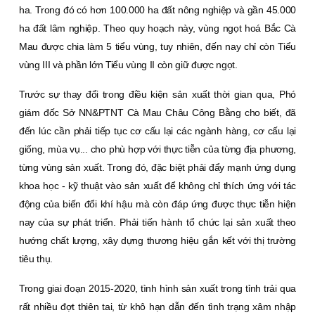
ha. Trong đó có hơn 100.000 ha đất nông nghiệp và gần 45.000
ha đất lâm nghiệp. Theo quy hoạch này, vùng ngọt hoá Bắc Cà
Mau được chia làm 5 tiểu vùng, tuy nhiên, đến nay chỉ còn Tiểu
vùng III và phần lớn Tiểu vùng II còn giữ được ngọt.
Trước sự thay đổi trong điều kiện sản xuất thời gian qua, Phó
giám đốc Sở NN&PTNT Cà Mau Châu Công Bằng cho biết, đã
đến lúc cần phải tiếp tục cơ cấu lại các ngành hàng, cơ cấu lại
giống, mùa vụ... cho phù hợp với thực tiễn của từng địa phương,
từng vùng sản xuất. Trong đó, đặc biệt phải đẩy mạnh ứng dụng
khoa học - kỹ thuật vào sản xuất để không chỉ thích ứng với tác
động của biến đổi khí hậu mà còn đáp ứng được thực tiễn hiện
nay của sự phát triển. Phải tiến hành tổ chức lại sản xuất theo
hướng chất lượng, xây dựng thương hiệu gắn kết với thị trường
tiêu thụ.
Trong giai đoạn 2015-2020, tình hình sản xuất trong tỉnh trải qua
rất nhiều đợt thiên tai, từ khô hạn dẫn đến tình trạng xâm nhập