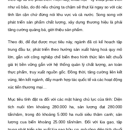
như vũ bão, do đó nếu chúng ta chậm sẽ thụt lùi ngay so với các
tỉnh lân cận chứ đừng nói khu vực và cả nước. Song song với
phát triển sản phẩm chất lượng, xây dựng thương hiệu là phải
tăng cường quảng bá, giới thiệu sản phẩm.
Theo đó, để đạt được mục tiêu này, ngành đã có kế hoạch tập
trung đầu tư, phát triển theo hướng sản xuất hàng hoá quy mô
lớn, gắn với công nghiệp chế biến theo hình thức liên kết chuỗi
giá trị bền vững gắn với hệ thống quản lý chất lượng, an toàn
thực phẩm, truy xuất nguồn gốc. Ðồng thời, tăng cường liên kết
vùng, liên kết ngành, đẩy mạnh hợp tác quốc tế và các hoạt động
xúc tiến thương mại…
Mục tiêu tỉnh đặt ra đối với các mặt hàng chủ lực của tỉnh: Diện
tích nuôi tôm khoảng 280.000 ha, sản lượng đạt 280.000
tấn/năm, trong đó khoảng 5.000 ha nuôi siêu thâm canh; sản
lượng cua biển khoảng 25.000 tấn/năm. Ðối với lúa gạo, tập
trung phát triển sản xuất lúa gạo hữu cơ, mở rộng diện tích chuối