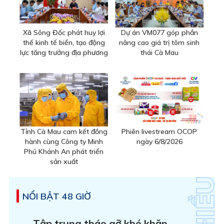
Xã Sông Đốc phát huy lợi
Dự án VM077 góp phần
thế kinh tế biển, tạo động
nâng cao giá trị tôm sinh
lực tăng trưởng địa phương
thái Cà Mau
Tỉnh Cà Mau cam kết đồng
Phiên livestream OCOP
hành cùng Công ty Minh
ngày 6/8/2026
Phú Khánh An phát triển
sản xuất
NỔI BẬT 48 GIỜ
Tập trung tháo gỡ khó khăn,