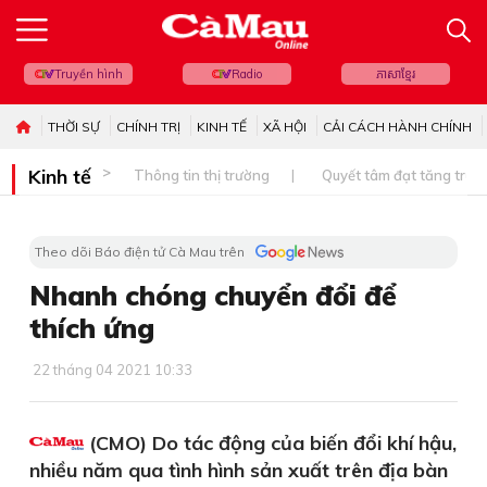
Truyền hình
Radio
ភាសាខ្មែរ
THỜI SỰ
CHÍNH TRỊ
KINH TẾ
XÃ HỘI
CẢI CÁCH HÀNH CHÍNH
Kinh tế
Thông tin thị trường
Quyết tâm đạt tăng trưở
Theo dõi Báo điện tử Cà Mau trên
Nhanh chóng chuyển đổi để
thích ứng
22 tháng 04 2021 10:33
(CMO) Do tác động của biến đổi khí hậu,
nhiều năm qua tình hình sản xuất trên địa bàn