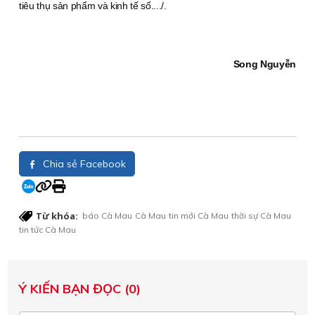
tiêu thụ sản phẩm và kinh tế số..../.
Song Nguyễn
Chia sẻ Facebook
Từ khóa:
báo Cà Mau
Cà Mau
tin mới Cà Mau
thời sự Cà Mau
tin tức Cà Mau
Ý KIẾN BẠN ĐỌC (0)