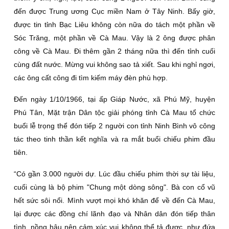
đến được Trung ương Cục miền Nam ở Tây Ninh. Bấy giờ,
được tin tỉnh Bạc Liêu không còn nữa do tách một phần về
Sóc Trăng, một phần về Cà Mau. Vậy là 2 ông được phân
công về Cà Mau. Đi thêm gần 2 tháng nữa thì đến tỉnh cuối
cùng đất nước. Mừng vui không sao tả xiết. Sau khi nghỉ ngơi,
các ông cất công đi tìm kiếm máy đèn phù hợp.
Đến ngày 1/10/1966, tại ấp Giáp Nước, xã Phú Mỹ, huyện
Phú Tân, Mặt trận Dân tộc giải phóng tỉnh Cà Mau tổ chức
buổi lễ trọng thể đón tiếp 2 người con tỉnh Ninh Bình vô công
tác theo tinh thần kết nghĩa và ra mắt buổi chiếu phim đầu
tiên.
“Có gần 3.000 người dự. Lúc đầu chiếu phim thời sự tài liệu,
cuối cùng là bộ phim "Chung một dòng sông". Bà con cổ vũ
hết sức sôi nổi. Mình vượt mọi khó khăn để về đến Cà Mau,
lại được các đồng chí lãnh đạo và Nhân dân đón tiếp thân
tình, nồng hậu nên cảm xúc vui không thể tả được, như đứa