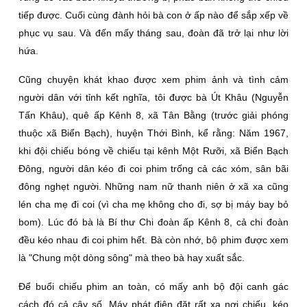
tiếp được. Cuối cùng đành hỏi bà con ở ấp nào để sắp xếp về
phục vụ sau. Và đến mấy tháng sau, đoàn đã trở lại như lời
hứa.
Cũng chuyện khát khao được xem phim ảnh và tình cảm
người dân với tỉnh kết nghĩa, tôi được bà Út Khâu (Nguyễn
Tấn Khâu), quê ấp Kênh 8, xã Tân Bằng (trước giải phóng
thuộc xã Biển Bạch), huyện Thới Bình, kể rằng: Năm 1967,
khi đội chiếu bóng về chiếu tại kênh Một Rưỡi, xã Biển Bạch
Đông, người dân kéo đi coi phim trống cả các xóm, sân bãi
đông nghẹt người. Những nam nữ thanh niên ở xã xa cũng
lén cha mẹ đi coi (vì cha mẹ không cho đi, sợ bị máy bay bỏ
bom). Lúc đó bà là Bí thư Chi đoàn ấp Kênh 8, cả chi đoàn
đều kéo nhau đi coi phim hết. Bà còn nhớ, bộ phim được xem
là "Chung một dòng sông" mà theo bà hay xuất sắc.
Để buổi chiếu phim an toàn, có mấy anh bộ đội canh gác
cách đó cả cây số. Máy phát điện đặt rất xa nơi chiếu, kéo