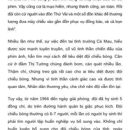
phim. Vậy cũng coi là mạo hiểm, nhưng thành công, an toàn. Rồi
đội còn cử người vào đồn Thứ Vải và một số đồn khác để thương
lượng đưa máy chiếu vào gần đồn phục vụ đồng bào, và cả bọn
lính".
Nhiều lần như thế, sự việc đến tai tỉnh trưởng Cà Mau, hiểu
được sức mạnh tuyên truyền, cổ vũ tinh thần chiến đấu của
phim ảnh, hắn tìm mọi cách để tiêu diệt đội chiếu bóng. Căn
cứ ở đầm Thị Tường chúng đánh bom, càn quét nhiều lần.
Thậm chí, chúng treo giá rất cao cho ai tiêu diệt được đội
chiếu bóng. Nhưng vì tinh thần cảnh giác cao và được tỉnh
quan tâm, Nhân dân thương yêu, che chở nên đội vẫn tồn tại.
Tuy vậy, từ năm 1966 đến ngày giải phóng, đội đã hy sinh 5
đồng chí, do trên đường hành quân bị giặc phục kích. Đội
chiếu bóng thường có 6-7 người, mỗi lần có người hy sinh thì
phải tìm người tập huấn nghiệp vụ bổ sung vào. Không chỉ
huấn luyện bổ sung cho đội chiếu bóng của tỉnh, ngày