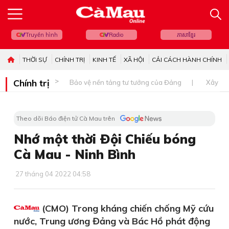
Truyền hình
Radio
ភាសាខ្មែរ
THỜI SỰ
CHÍNH TRỊ
KINH TẾ
XÃ HỘI
CẢI CÁCH HÀNH CHÍNH
Chính trị
Bảo vệ nền tảng tư tưởng của Đảng
Xây dự
Theo dõi Báo điện tử Cà Mau trên
Nhớ một thời Ðội Chiếu bóng
Cà Mau - Ninh Bình
27 tháng 04 2022 04:58
(CMO) Trong kháng chiến chống Mỹ cứu
nước, Trung ương Đảng và Bác Hồ phát động