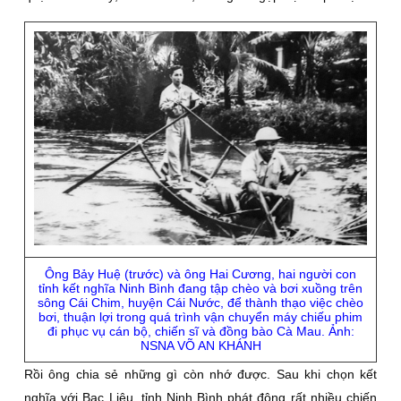
Ông Bảy Huệ (trước) và ông Hai Cương, hai người con
tỉnh kết nghĩa Ninh Bình đang tập chèo và bơi xuồng trên
sông Cái Chim, huyện Cái Nước, để thành thạo việc chèo
bơi, thuận lợi trong quá trình vận chuyển máy chiếu phim
đi phục vụ cán bộ, chiến sĩ và đồng bào Cà Mau. Ảnh:
NSNA VÕ AN KHÁNH
Rồi ông chia sẻ những gì còn nhớ được. Sau khi chọn kết
nghĩa với Bạc Liêu, tỉnh Ninh Bình phát động rất nhiều chiến