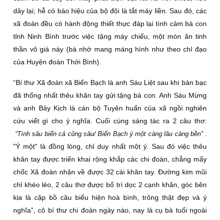
dây lại; hễ có báo hiệu của bộ đội là tắt máy liền. Sau đó, các
xã đoàn đều có hành động thiết thực đáp lại tình cảm bà con
tỉnh Ninh Bình trước việc tặng máy chiếu, một món ăn tinh
thần vô giá này (bà nhớ mang máng hình như theo chỉ đạo
của Huyện đoàn Thới Bình).
“Bí thư Xã đoàn xã Biển Bạch là anh Sáu Liệt sau khi bàn bạc
đã thống nhất thêu khăn tay gửi tặng bà con. Anh Sáu Mừng
và anh Bảy Kịch là cán bộ Tuyên huấn của xã ngồi nghiên
cứu viết gì cho ý nghĩa. Cuối cùng sáng tác ra 2 câu thơ:
.
“Tình sâu biển cả cũng sâu/ Biển Bạch ý một càng lâu càng bền”
"Ý một" là đồng lòng, chỉ duy nhất một ý. Sau đó việc thêu
khăn tay được triển khai rộng khắp các chi đoàn, chẳng mấy
chốc Xã đoàn nhận về được 32 cái khăn tay. Đường kim mũi
chỉ khéo léo, 2 câu thơ được bố trí dọc 2 cạnh khăn, góc bên
kia là cặp bồ câu biểu hiện hoà bình, trông thật đẹp và ý
nghĩa”, cô bí thư chi đoàn ngày nào, nay là cụ bà tuổi ngoài