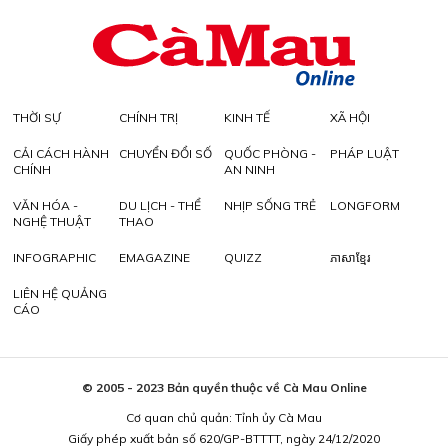
THỜI SỰ
CHÍNH TRỊ
KINH TẾ
XÃ HỘI
CẢI CÁCH HÀNH
CHUYỂN ĐỔI SỐ
QUỐC PHÒNG -
PHÁP LUẬT
CHÍNH
AN NINH
VĂN HÓA -
DU LỊCH - THỂ
NHỊP SỐNG TRẺ
LONGFORM
NGHỆ THUẬT
THAO
INFOGRAPHIC
EMAGAZINE
QUIZZ
ភាសាខ្មែរ
LIÊN HỆ QUẢNG
CÁO
© 2005 - 2023 Bản quyền thuộc về Cà Mau Online
Cơ quan chủ quản: Tỉnh ủy Cà Mau
Giấy phép xuất bản số 620/GP-BTTTT, ngày 24/12/2020