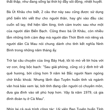
thất thập, như đang sống lại thời kỳ đầy sôi động, nhiệt huyết.
Bà Út Khâu cho biết, 2 câu thơ này sau cũng được sử dụng
phổ biến khi viết thư cho người thân, hay ghi vào đầu các
cuốn sổ tay, thể hiện tấm lòng, tình cảm trước sau như một
của người dân Biển Bạch. Cũng theo bà Út Khâu, còn nhiều
lắm những tình cảm đẹp mà người dân Thới Bình nói riêng và
người dân Cà Mau nói chung dành cho tỉnh kết nghĩa Ninh
Bình trong những năm tháng ấy.
Trở lại câu chuyện của ông Bảy Huệ, tôi tò mò về lời hứa với
vợ con, ông bộc bạch: "Sau giải phóng, cũng có ý định trở về
quê hương, bởi cũng hơn 9 năm kẻ Bắc người Nam ngóng
chờ khắc khoải. Nhưng lãnh đạo Tuyên huấn tỉnh và ngành
văn hoá bảo xem lại, bởi tỉnh đang cần người có chuyên môn,
đưa gia đình vào sẽ phù hợp hơn. Vậy là năm 1979, cả gia
đình đoàn tụ ở Cà Mau".
Nhìn lại cả quá trình công tác: Uỷ viên Ban Tuyên huấn Tỉnh