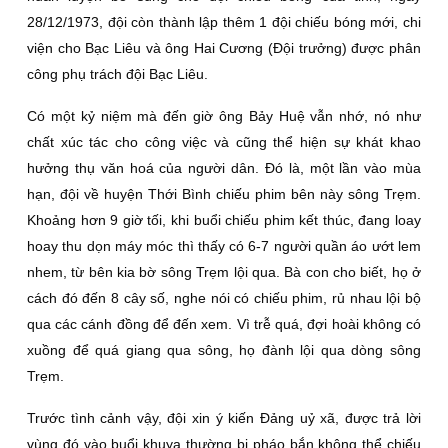
28/12/1973, đội còn thành lập thêm 1 đội chiếu bóng mới, chi
viện cho Bạc Liêu và ông Hai Cương (Đội trưởng) được phân
công phụ trách đội Bạc Liêu.
Có một kỷ niệm mà đến giờ ông Bảy Huệ vẫn nhớ, nó như
chất xúc tác cho công việc và cũng thể hiện sự khát khao
hưởng thụ văn hoá của người dân. Đó là, một lần vào mùa
hạn, đội về huyện Thới Bình chiếu phim bên này sông Trẹm.
Khoảng hơn 9 giờ tối, khi buổi chiếu phim kết thúc, đang loay
hoay thu dọn máy móc thì thấy có 6-7 người quần áo ướt lem
nhem, từ bên kia bờ sông Trẹm lội qua. Bà con cho biết, họ ở
cách đó đến 8 cây số, nghe nói có chiếu phim, rủ nhau lội bộ
qua các cánh đồng để đến xem. Vì trễ quá, đợi hoài không có
xuồng để quá giang qua sông, họ đành lội qua dòng sông
Trẹm.
Trước tình cảnh vậy, đội xin ý kiến Đảng uỷ xã, được trả lời
vùng đó vào buổi khuya thường bị pháo bắn không thể chiếu