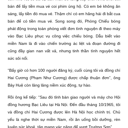
bán để lấy tiền mua vé coi phim ủng hộ. Có em bé không ăn
sáng, lấy tiền đó mua vé. Thậm chí có em hăng hái đi bắt cua
bán để có tiền mua vé. Song song đó, Phòng Chiếu bóng
phát động trong toàn phòng viết đơn tình nguyện đi theo máy
vào Bạc Liêu phục vụ công việc chiếu bóng. Dẫu biết vào
miền Nam là đi vào chiến trường ác liệt và đoạn đường đi
cũng đầy gian nan vất vả, nhưng tinh thần tình nguyện hết
sức sôi nổi.
“Bấy giờ có hơn 100 người đăng ký, cuối cùng tôi và đồng chí
Hai Cương (Phạm Như Cương) được chấp thuận đơn”, ông
Bảy Huệ còn lâng lâng niềm xúc động, tự hào.
Rồi ông kể tiếp: “Sau đó tỉnh bàn giao người và máy cho Hội
đồng hương Bạc Liêu tại Hà Nội. Đến đầu tháng 10/1965, tôi
và đồng chí Hai Cương được lên Hà Nội học chính trị. Chủ
yếu là nghe thời sự miền Nam, rồi ăn uống bồi dưỡng, rèn
luyện sức khoẻ, tập mang vác nặng để vượt Trường Sơn”.