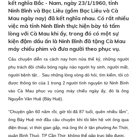
kết nghĩa Bắc - Nam, ngày 23/1/1960, tỉnh
Ninh Bình và Bạc Liêu (gồm Bạc Liêu và Cà
Mau ngày nay) đã kết nghĩa nhau. Có rất nhiều
việc mà tỉnh Ninh Bình thực hiện bày tỏ tấm
lòng với Cà Mau khi ấy, trong đó có một sự
kiện đậm dấu ấn là Ninh Bình đã tặng Cà Mau
máy chiếu phim và đưa người theo phục vụ.
Câu chuyện diễn ra cách nay hơn nửa thế kỷ, những người
phụ trách đội chiếu bóng ngày nào người hy sinh, người mất,
người bệnh tật... Sau những lòng vòng dò hỏi, tìm kiếm, tôi có
được thông tin của 1 trong 2 người tình nguyện từ Ninh Bình
vào Cà Mau phục vụ cùng máy chiếu ngày ấy, đó là ông
Nguyễn Văn Huệ (Bảy Huệ).
“Chuyện gần 60 năm rồi, giờ tôi đã 87 tuổi, quên nhiều lắm”,
ông Bảy Huệ mở đầu câu chuyện khi tôi liên hệ với ông qua
điện thoại, vì thời gian gấp, mà ông thì ở tận phường An Thới,
quận Bình Thuỷ, TP Cần Thơ, không thể gặp trực tiếp được.