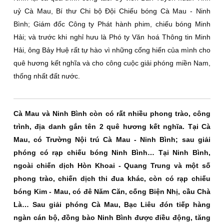
uỷ Cà Mau, Bí thư Chi bộ Đội Chiếu bóng Cà Mau - Ninh
Bình; Giám đốc Công ty Phát hành phim, chiếu bóng Minh
Hải; và trước khi nghỉ hưu là Phó ty Văn hoá Thông tin Minh
Hải, ông Bảy Huệ rất tự hào vì những cống hiến của mình cho
quê hương kết nghĩa và cho công cuộc giải phóng miền Nam,
thống nhất đất nước.
Cà Mau và Ninh Bình còn có rất nhiều phong trào, công
trình, địa danh gắn tên 2 quê hương kết nghĩa. Tại Cà
Mau, có Trường Nội trú Cà Mau - Ninh Bình; sau giải
phóng có rạp chiếu bóng Ninh Bình… Tại Ninh Bình,
ngoài chiến dịch Hòn Khoai - Quang Trung và một số
phong trào, chiến dịch thi đua khác, còn có rạp chiếu
bóng Kim - Mau, có đê Năm Căn, cống Biện Nhị, cầu Chà
Là… Sau giải phóng Cà Mau, Bạc Liêu đón tiếp hàng
ngàn cán bộ, đồng bào Ninh Bình được điều động, tăng