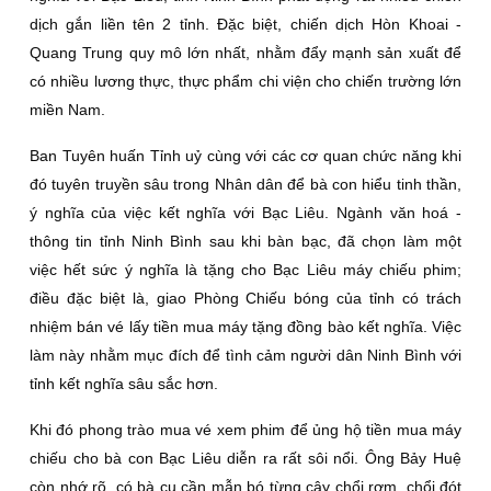
dịch gắn liền tên 2 tỉnh. Đặc biệt, chiến dịch Hòn Khoai -
Quang Trung quy mô lớn nhất, nhằm đẩy mạnh sản xuất để
có nhiều lương thực, thực phẩm chi viện cho chiến trường lớn
miền Nam.
Ban Tuyên huấn Tỉnh uỷ cùng với các cơ quan chức năng khi
đó tuyên truyền sâu trong Nhân dân để bà con hiểu tinh thần,
ý nghĩa của việc kết nghĩa với Bạc Liêu. Ngành văn hoá -
thông tin tỉnh Ninh Bình sau khi bàn bạc, đã chọn làm một
việc hết sức ý nghĩa là tặng cho Bạc Liêu máy chiếu phim;
điều đặc biệt là, giao Phòng Chiếu bóng của tỉnh có trách
nhiệm bán vé lấy tiền mua máy tặng đồng bào kết nghĩa. Việc
làm này nhằm mục đích để tình cảm người dân Ninh Bình với
tỉnh kết nghĩa sâu sắc hơn.
Khi đó phong trào mua vé xem phim để ủng hộ tiền mua máy
chiếu cho bà con Bạc Liêu diễn ra rất sôi nổi. Ông Bảy Huệ
còn nhớ rõ, có bà cụ cần mẫn bó từng cây chổi rơm, chổi đót