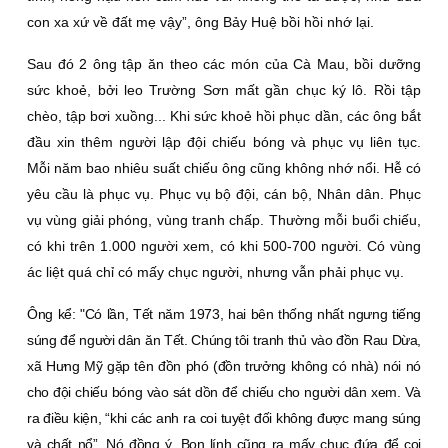
con xa xứ về đất mẹ vậy”, ông Bảy Huệ bồi hồi nhớ lại.
Sau đó 2 ông tập ăn theo các món của Cà Mau, bồi dưỡng
sức khoẻ, bởi leo Trường Sơn mất gần chục ký lô. Rồi tập
chèo, tập bơi xuồng... Khi sức khoẻ hồi phục dần, các ông bắt
đầu xin thêm người lập đội chiếu bóng và phục vụ liên tục.
Mỗi năm bao nhiêu suất chiếu ông cũng không nhớ nổi. Hễ có
yêu cầu là phục vụ. Phục vụ bộ đội, cán bộ, Nhân dân. Phục
vụ vùng giải phóng, vùng tranh chấp. Thường mỗi buổi chiếu,
có khi trên 1.000 người xem, có khi 500-700 người. Có vùng
ác liệt quá chỉ có mấy chục người, nhưng vẫn phải phục vụ.
Ông kể: "Có lần, Tết năm 1973, hai bên thống nhất ngưng tiếng
súng để người dân ăn Tết. Chúng tôi tranh thủ vào đồn Rau Dừa,
xã Hưng Mỹ gặp tên đồn phó (đồn trưởng không có nhà) nói nó
cho đội chiếu bóng vào sát dồn để chiếu cho người dân xem. Và
ra điều kiện, “khi các anh ra coi tuyệt đối không được mang súng
và chất nổ”. Nó đồng ý. Bọn lính cũng ra mấy chục đứa để coi