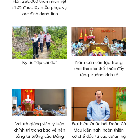
Hơn 265.000 thân nhân liệt
sĩ đã được lấy mẫu phục vụ
xác định danh tính
Ký ức “địa chỉ đỏ”
Năm Căn cần tập trung
khai thác lợi thế, thúc đẩy
tăng trưởng kinh tế
Vai trò giảng viên lý luận
Đại biểu Quốc hội Đoàn Cà
chính trị trong bảo vệ nền
Mau kiến nghị hoàn thiện
tảng tư tưởng của Đảng
cơ chế đầu tư các dự án hạ