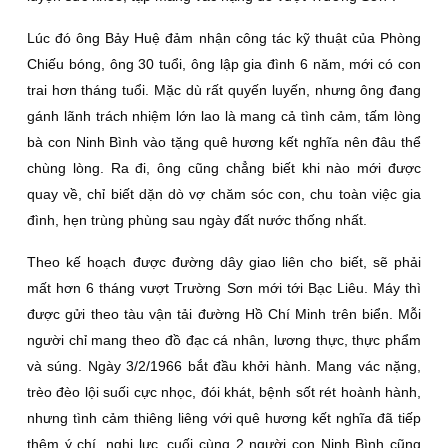
Lúc đó ông Bảy Huệ đảm nhận công tác kỹ thuật của Phòng
Chiếu bóng, ông 30 tuổi, ông lập gia đình 6 năm, mới có con
trai hơn tháng tuổi. Mặc dù rất quyến luyến, nhưng ông đang
gánh lãnh trách nhiệm lớn lao là mang cả tình cảm, tấm lòng
bà con Ninh Bình vào tặng quê hương kết nghĩa nên đâu thể
chùng lòng. Ra đi, ông cũng chẳng biết khi nào mới được
quay về, chỉ biết dặn dò vợ chăm sóc con, chu toàn việc gia
đình, hẹn trùng phùng sau ngày đất nước thống nhất.
Theo kế hoạch được đường dây giao liên cho biết, sẽ phải
mất hơn 6 tháng vượt Trường Sơn mới tới Bạc Liêu. Máy thì
được gửi theo tàu vận tải đường Hồ Chí Minh trên biển. Mỗi
người chỉ mang theo đồ đạc cá nhân, lương thực, thực phẩm
và súng. Ngày 3/2/1966 bắt đầu khởi hành. Mang vác nặng,
trèo đèo lội suối cực nhọc, đói khát, bệnh sốt rét hoành hành,
nhưng tình cảm thiêng liêng với quê hương kết nghĩa đã tiếp
thêm ý chí, nghị lực, cuối cùng 2 người con Ninh Bình cũng