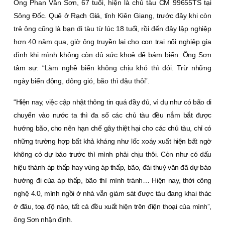
Ông Phan Văn Sơn, 67 tuổi, hiện là chủ tàu CM 99655TS tại
Sông Ðốc. Quê ở Rạch Giá, tỉnh Kiên Giang, trước đây khi còn
trẻ ông cũng là bạn đi tàu từ lúc 18 tuổi, rồi đến đây lập nghiệp
hơn 40 năm qua, giờ ông truyền lại cho con trai nối nghiệp gia
đình khi mình không còn đủ sức khoẻ để bám biển. Ông Sơn
tâm sự: “Làm nghề biển không chịu khó thì đói. Trừ những
ngày biển động, dông gió, bão thì đậu thôi”.
“Hiện nay, việc cập nhật thông tin quá đầy đủ, ví dụ như có bão di
chuyển vào nước ta thì đa số các chủ tàu đều nắm bắt được
hướng bão, cho nên hạn chế gây thiệt hại cho các chủ tàu, chỉ có
những trường hợp bất khả kháng như lốc xoáy xuất hiện bất ngờ
không có dự báo trước thì mình phải chịu thôi. Còn như có dấu
hiệu thành áp thấp hay vùng áp thấp, bão, đài thuỷ văn đã dự báo
hướng đi của áp thấp, bão thì mình tránh… Hiện nay, thời công
nghệ 4.0, mình ngồi ở nhà vẫn giám sát được tàu đang khai thác
ở đâu, toạ độ nào, tất cả đều xuất hiện trên điện thoại của mình”,
ông Sơn nhận định.