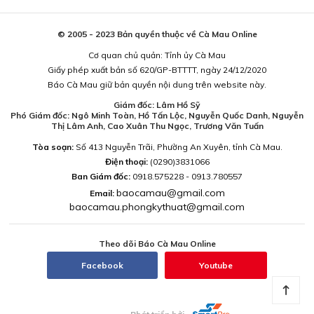
© 2005 - 2023 Bản quyền thuộc về Cà Mau Online
Cơ quan chủ quản: Tỉnh ủy Cà Mau
Giấy phép xuất bản số 620/GP-BTTTT, ngày 24/12/2020
Báo Cà Mau giữ bản quyền nội dung trên website này.
Giám đốc: Lâm Hồ Sỹ
Phó Giám đốc: Ngô Minh Toàn, Hồ Tấn Lộc, Nguyễn Quốc Danh, Nguyễn
Thị Lâm Anh, Cao Xuân Thu Ngọc, Trương Văn Tuấn
Tòa soạn:
Số 413 Nguyễn Trãi, Phường An Xuyên, tỉnh Cà Mau.
Điện thoại:
(0290)3831066
Ban Giám đốc:
0918.575228 - 0913.780557
baocamau@gmail.com
Email:
baocamau.phongkythuat@gmail.com
Theo dõi Báo Cà Mau Online
Facebook
Youtube