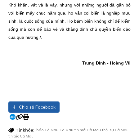
Khó khăn, vất vả là vậy, nhưng với những người đã gắn bó
với biển mấy chục năm qua, họ vẫn coi biển là nghiệp mưu
sinh, là cuộc sống của mình. Họ bám biển không chỉ để kiếm
sống mà còn để bảo vệ và khẳng định chủ quyền biển đảo
của quê hương./.
Trung Ðỉnh - Hoàng Vũ
Chia sẻ Facebook
Từ khóa:
báo Cà Mau
Cà Mau
tin mới Cà Mau
thời sự Cà Mau
tin tức Cà Mau