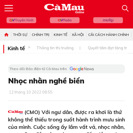
Truyền hình
Radio
ភាសាខ្មែរ
THỜI SỰ
CHÍNH TRỊ
KINH TẾ
XÃ HỘI
CẢI CÁCH HÀNH CHÍNH
Kinh tế
Thông tin thị trường
Quyết tâm đạt tăng trưở
Theo dõi Báo điện tử Cà Mau trên
Nhọc nhằn nghề biển
12 tháng 10 2022 08:55
(CMO) Với ngư dân, được ra khơi là thứ
không thể thiếu trong suốt hành trình mưu sinh
của mình. Cuộc sống ấy lắm vất vả, nhọc nhằn,