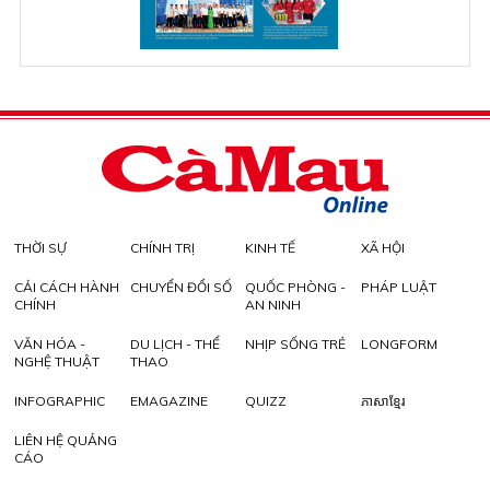
THỜI SỰ
CHÍNH TRỊ
KINH TẾ
XÃ HỘI
CẢI CÁCH HÀNH
CHUYỂN ĐỔI SỐ
QUỐC PHÒNG -
PHÁP LUẬT
CHÍNH
AN NINH
VĂN HÓA -
DU LỊCH - THỂ
NHỊP SỐNG TRẺ
LONGFORM
NGHỆ THUẬT
THAO
INFOGRAPHIC
EMAGAZINE
QUIZZ
ភាសាខ្មែរ
LIÊN HỆ QUẢNG
CÁO