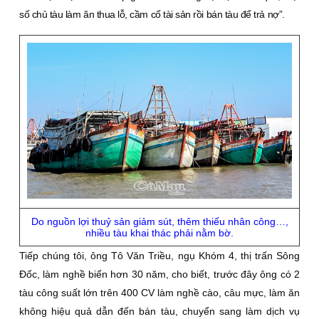
số chủ tàu làm ăn thua lỗ, cầm cố tài sản rồi bán tàu để trả nợ”.
Do nguồn lợi thuỷ sản giảm sút, thêm thiếu nhân công…,
nhiều tàu khai thác phải nằm bờ.
Tiếp chúng tôi, ông Tô Văn Triều, ngụ Khóm 4, thị trấn Sông
Ðốc, làm nghề biển hơn 30 năm, cho biết, trước đây ông có 2
tàu công suất lớn trên 400 CV làm nghề cào, câu mực, làm ăn
không hiệu quả dẫn đến bán tàu, chuyển sang làm dịch vụ