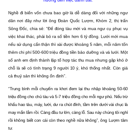
Nghề đi biển vốn chưa bao giờ là dễ dàng đối với những ngư
dân nơi đây như lời ông Ðoàn Quốc Lượm, Khóm 2, thị trấn
Sông Ðốc, chia sẻ: “Ðể đóng tàu mới và mua ngư cụ phục vụ
việc khai thác, phải bỏ ra số tiền hơn 6 tỷ đồng. Lưới mới mua
nếu sử dụng cẩn thận thì xài được khoảng 5 năm, mỗi năm tốn
thêm chi phí 500-600 triệu đồng tiền bảo dưỡng và vá lưới. Một
số anh em định thành lập tổ hợp tác thu mua nhưng gặp khó ở
chỗ là sẽ có tình trạng 9 người 10 ý, khó thống nhất. Còn giá
cả thuỷ sản thì không ổn định”.
“Trung bình mỗi chuyến ra khơi đem lại thu nhập khoảng 50-60
triệu đồng cho chủ tàu và 5-7 triệu đồng cho mỗi ngư phủ. Nếu trừ
khấu hao tàu, máy, lưới, dư ra chút đỉnh, tầm trên dưới vài chục là
may mắn lắm rồi. Càng đầu tư lớn, càng lỗ. Sau này chúng tôi nghỉ
rồi không biết con cái còn theo nghề nữa không”, ông Lượm tâm
tư.