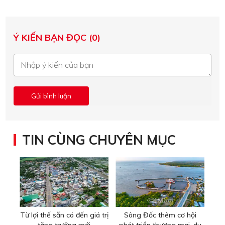
Ý KIẾN BẠN ĐỌC (0)
TIN CÙNG CHUYÊN MỤC
Từ lợi thế sẵn có đến giá trị
Sông Đốc thêm cơ hội
tăng trưởng mới
phát triển thương mại, du