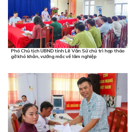
Phó Chủ tịch UBND tỉnh Lê Văn Sử chủ trì họp tháo
gỡ khó khăn, vướng mắc về lâm nghiệp