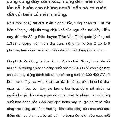
song cũng đầy cảm xúc, mang đến niềm vui
lẫn nỗi buồn cho những người gắn bó cả cuộc
đời với biển cả mênh mông.
Như mọi ngày tại cửa biển Sông Ðốc, từng đoàn tàu lại rời
bến cùng sự chịu thương chịu khó của ngư dân nơi đây. Hiện
nay, thị trấn Sông Ðốc, huyện Trần Văn Thời quản lý tổng số
1.359 phương tiện trên địa bàn, riêng tại Khóm 2 có 146
phương tiện công suất lớn, nhỏ đang hoạt động ngoài khơi.
Ông Ðinh Văn Huy, Trưởng khóm 2, cho biết: “Ngày trước đa số
tàu chỉ là những chiếc có công suất nhỏ từ 20-30 CV, còn hiện nay
các tàu hoạt động đánh bắt xa bờ có công suất từ 300-400 CV trở
lên. Trước đây, với việc khai thác đánh bắt xa bờ, nhiều hộ khá,
giàu rất nhiều, còn bây giờ lượng tàu hoạt động rất nhiều và
nguồn lợi gần bờ cũng ngày càng cạn kiệt do những tàu có công
suất nhỏ đánh bắt. Gần đây dịch bệnh xảy ra, giá cả xăng dầu
tăng cao cũng làm ảnh hưởng đến cuộc sống của các chủ tàu,
thêm dịch vụ thu mua ép giá cá như trong đợt dịch vừa qua, một