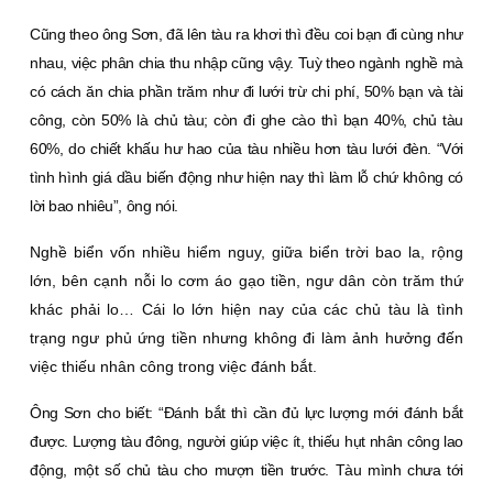
Cũng theo ông Sơn, đã lên tàu ra khơi thì đều coi bạn đi cùng như
nhau, việc phân chia thu nhập cũng vậy. Tuỳ theo ngành nghề mà
có cách ăn chia phần trăm như đi lưới trừ chi phí, 50% bạn và tài
công, còn 50% là chủ tàu; còn đi ghe cào thì bạn 40%, chủ tàu
60%, do chiết khấu hư hao của tàu nhiều hơn tàu lưới đèn. “Với
tình hình giá dầu biến động như hiện nay thì làm lỗ chứ không có
lời bao nhiêu”, ông nói.
Nghề biển vốn nhiều hiểm nguy, giữa biển trời bao la, rộng
lớn, bên cạnh nỗi lo cơm áo gạo tiền, ngư dân còn trăm thứ
khác phải lo… Cái lo lớn hiện nay của các chủ tàu là tình
trạng ngư phủ ứng tiền nhưng không đi làm ảnh hưởng đến
việc thiếu nhân công trong việc đánh bắt.
Ông Sơn cho biết: “Ðánh bắt thì cần đủ lực lượng mới đánh bắt
được. Lượng tàu đông, người giúp việc ít, thiếu hụt nhân công lao
động, một số chủ tàu cho mượn tiền trước. Tàu mình chưa tới