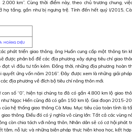
2.000 km”. Cùng thời điểm này, theo chủ trương chung, việ
ở hạ tầng, gần như bị ngưng trệ. Tính đến hết quý I/2015, C
h: HOÀNG DIỆU
ác phát triển giao thông, ông Huấn cung cấp một thông tin k
 sẽ được phân bổ để các địa phương xây dựng tiêu chí giao thô
ó đạt vì đầu tư tốn kém. Đồng thời, những địa phương hoàn th
ải quyết ứng vốn năm 2016”. Đây được xem là những giải pháp
 các địa phương về đích bộ tiêu chí nông thôn mới.
ừ con số “0”, hiện tại chúng ta đã có gần 4.800 km lộ giao th
t như Ngọc Hiển cũng đã có gần 150 km lộ. Giai đoạn 2015-2
 của hệ thống giao thông Cà Mau. Mục tiêu của toàn tỉnh là tấ
 giao thông. Điều đó có ý nghĩa vô cùng lớn: Tất cả các vùng 
ông còn chia tách với nông thôn, Nhân dân sẽ có cơ hội phát t
ết tâm, nỗ lực và những biện pháp thực hiện khoa học, kết hợp