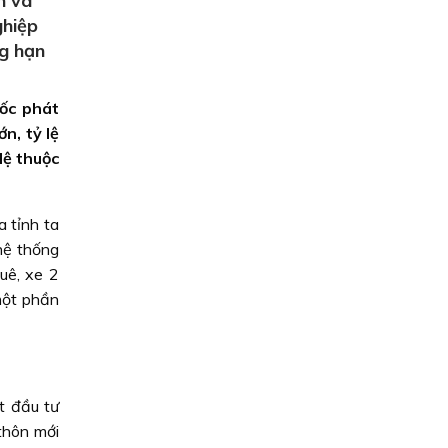
h và
ghiệp
ng hạn
tốc phát
n, tỷ lệ
lệ thuộc
 tỉnh ta
hệ thống
uê, xe 2
 một phần
t đầu tư
thôn mới