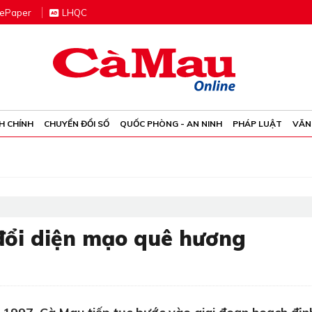
e
P
aper
LHQC
H CHÍNH
CHUYỂN ĐỔI SỐ
QUỐC PHÒNG - AN NINH
PHÁP LUẬT
VĂN
đổi diện mạo quê hương