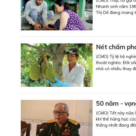
(CMO) Thực ra gọi 
Nhanh sinh năm 1963
Thị Dẽ đang mang t
Nét chấm phá
(CMO) Tỷ lệ hộ nghe
thoát nghèo. Đời sô
nhà có nhiều thay đ
50 năm - vọn
(CMO) Tết này nữa 
khí thế hừng hực c
thống nhất đang đến