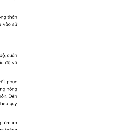
ông thôn
a vào sử
bộ, quân
ức độ vô
yết phục
ông nông
hôn. Đến
theo quy
g tâm xã
ao thông