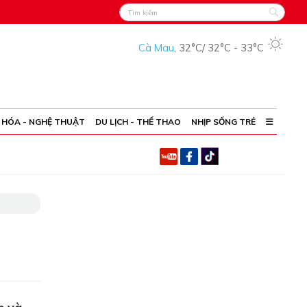
Cà Mau
,
32°C
/
32°C
-
33°C
 HÓA - NGHỆ THUẬT
DU LỊCH - THỂ THAO
NHỊP SỐNG TRẺ