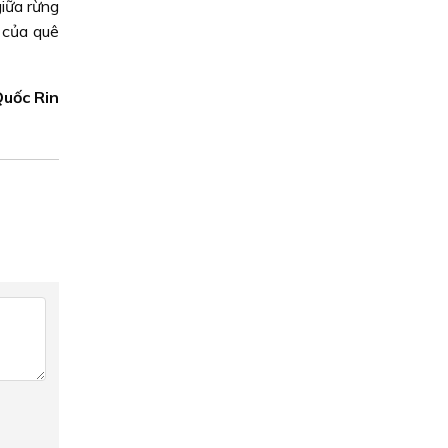
giữa rừng
 của quê
uốc Rin