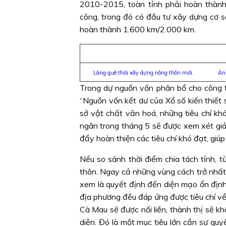
2010-2015, toàn tỉnh phải hoàn thành 
công, trong đó có đầu tư xây dựng cơ s
hoàn thành 1.600 km/2.000 km.
Làng quê thời xây dựng nông thôn mới. Ản
Trong dự nguồn vốn phân bổ cho công t
“Nguồn vốn kết dư của Xổ số kiến thiết
sở vật chất văn hoá, những tiêu chí kh
ngân trong tháng 5 sẽ được xem xét gi
đẩy hoàn thiện các tiêu chí khó đạt, giúp
Nếu so sánh thời điểm chia tách tỉnh, t
thôn. Ngay cả những vùng cách trở nhấ
xem là quyết định đến diện mạo ổn định
địa phương đều đáp ứng được tiêu chí về
Cà Mau sẽ được nối liền, thành thị sẽ kh
diện. Đó là một mục tiêu lớn cần sự quy