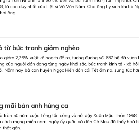
ông là Tám Nhanh là theo thứ bên vợ, bà Tám Nhã (Trần Thị Nhã). 
, là con duy nhất của Liệt sĩ Võ Văn Năm. Cha ông hy sinh khi bà 
hai ông.
 từ bức tranh giảm nghèo
̀o giảm 2,76%, vượt kế hoạch đề ra, tương đương với 687 hộ đã vươn 
́ng của người dân đang từng ngày khởi sắc, bức tranh kinh tế - xã hộ
ổi. Năm nay, bà con huyện Ngọc Hiển đón cái Tết ấm no, sung túc hơ
g mãi bản anh hùng ca
là tròn 50 năm cuộc Tổng tấn công và nổi dậy Xuân Mậu Thân 1968.
ủa cách mạng miền nam, ngày ấy quân và dân Cà Mau đã thấy hoà bì
 thật gần.