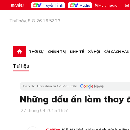
ភាសាខ្មែរ
Truyền hình
Radio
M
ultimedia
Thứ bảy, 8-8-26 16:52:23
THỜI SỰ
CHÍNH TRỊ
KINH TẾ
XÃ HỘI
CẢI CÁCH HÀN
Tư liệu
Theo dõi Báo điện tử Cà Mau trên
Những dấu ấn làm thay 
27 tháng 04 2015 15:51