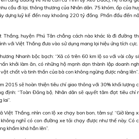
hu cầu đi lại, thông thương của Nhân dân. 75 khóm, ấp của hu
xây dựng luỹ kế đến nay khoảng 220 tỷ đồng. Phấn đấu đến 
ệt Thắng, huyện Phú Tân chẳng cách nào khác là đi đường t
ình với Việt Thắng đưa vào sử dụng mang lại hiệu ứng tích cực.
ơng Nhanh bộc bạch: “Xã có trên 60 km lộ so với vài cây số
 phấn khởi làm ăn, có những hộ mạnh dạn thành lập doanh ngh
g vật chất và tinh thần của bà con không ngừng được nâng lên”.
m 2015 sẽ hoàn thiện tiêu chí giao thông với 30% khối lượng c
 định: “Toàn Đảng bộ, Nhân dân sẽ quyết tâm đạt tiêu chí 
lai”.
Việt Thắng, nhìn con lộ xe chạy bon bon, tâm sự: “Giờ làng 
 không nghĩ có con đường xe tải chạy được như thế này. Có co
ũng khấm khá hẳn lên”.