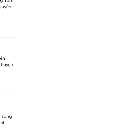
Ông Tám
Nguyễn
lên
i huyện
n.
 Trong
nh,