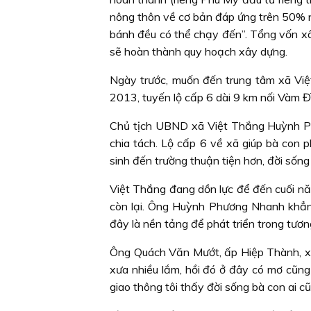
nông thôn về cơ bản đáp ứng trên 50% n
bánh đều có thể chạy đến”. Tổng vốn 
sẽ hoàn thành quy hoạch xây dựng.
Ngày trước, muốn đến trung tâm xã Vi
2013, tuyến lộ cấp 6 dài 9 km nối Vàm Đ
Chủ tịch UBND xã Việt Thắng Huỳnh Phư
chia tách. Lộ cấp 6 về xã giúp bà con
sinh đến trường thuận tiện hơn, đời sốn
Việt Thắng đang dồn lực để đến cuối nă
còn lại. Ông Huỳnh Phương Nhanh khẳng
đây là nền tảng để phát triển trong tương 
Ông Quách Văn Mướt, ấp Hiệp Thành, xã 
xưa nhiều lắm, hồi đó ở đây có mơ cũng
giao thông tôi thấy đời sống bà con ai c