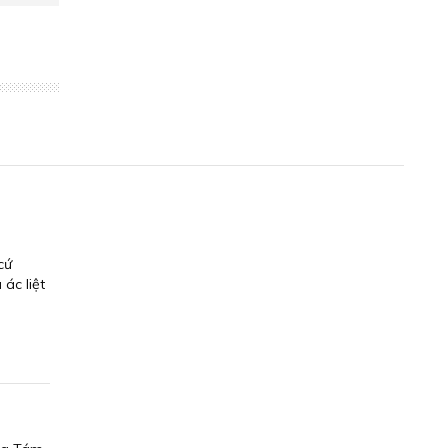
cứ
ác liệt