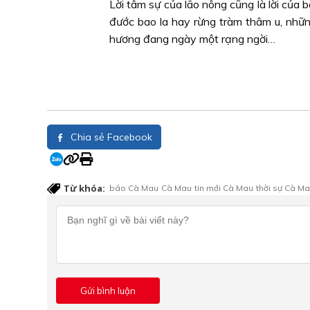
Lời tâm sự của lão nông cũng là lời của 
đước bao la hay rừng tràm thâm u, nhữn
hương đang ngày một rạng ngời…
Chia sẻ Facebook
Từ khóa:
báo Cà Mau
Cà Mau
tin mới Cà Mau
thời sự Cà M