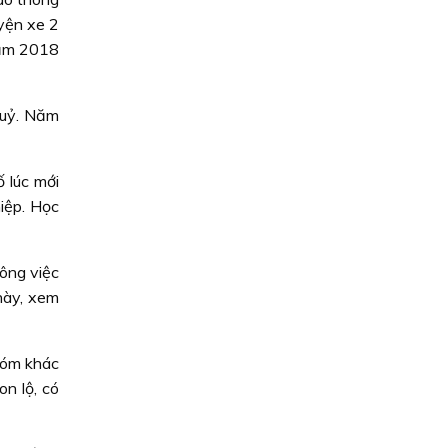
yện xe 2
năm 2018
huỷ. Năm
 lúc mới
iệp. Học
ông việc
này, xem
xóm khác
n lộ, có