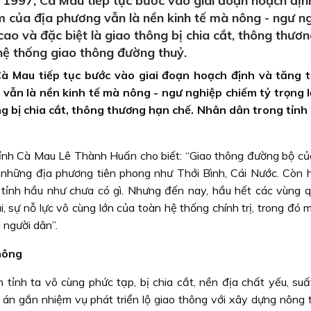
m 1997, Cà Mau tiếp tục bước vào giai đoạn hoạch địn
ểm của địa phương vẫn là nền kinh tế mà nông - ngư n
 cao và đặc biệt là giao thông bị chia cắt, thông thươ
 hệ thống giao thông đường thuỷ.
Cà Mau tiếp tục bước vào giai đoạn hoạch định và tăng 
vẫn là nền kinh tế mà nông - ngư nghiệp chiếm tỷ trọng lớ
g bị chia cắt, thông thương hạn chế. Nhân dân trong tỉnh 
ỉnh Cà Mau Lê Thành Huấn cho biết: “Giao thông đường bộ của
i những địa phương tiên phong như Thới Bình, Cái Nước. Còn 
 tỉnh hầu như chưa có gì. Nhưng đến nay, hầu hết các vùng q
i, sự nỗ lực vô cùng lớn của toàn hệ thống chính trị, trong đó
 người dân”.
hông
tỉnh ta vô cùng phức tạp, bị chia cắt, nền địa chất yếu, suấ
 án gắn nhiệm vụ phát triển lộ giao thông với xây dựng nông 