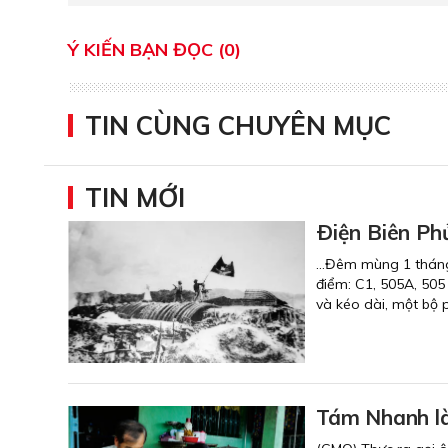
Ý KIẾN BẠN ĐỌC (0)
TIN CÙNG CHUYÊN MỤC
TIN MỚI
Ðiện Biên Ph
…Đêm mùng 1 tháng 5
điểm: C1, 505A, 505
và kéo dài, một bộ p
Tám Nhanh l