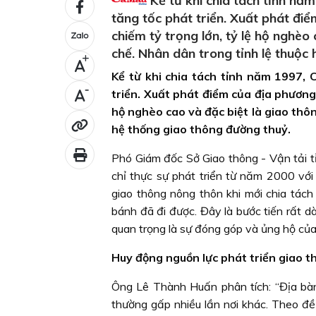
Kể từ khi chia tách tỉnh nă
tăng tốc phát triển. Xuất phát đi
chiếm tỷ trọng lớn, tỷ lệ hộ nghèo
chế. Nhân dân trong tỉnh lệ thuộc
+
Kể từ khi chia tách tỉnh năm 1997, 
-
triển. Xuất phát điểm của địa phương 
hộ nghèo cao và đặc biệt là giao thôn
hệ thống giao thông đường thuỷ.
Phó Giám đốc Sở Giao thông - Vận tải t
chỉ thực sự phát triển từ năm 2000 vớ
giao thông nông thôn khi mới chia tách
bánh đã đi được. Đây là bước tiến rất dà
quan trọng là sự đóng góp và ủng hộ của
Huy động nguồn lực phát triển giao t
Ông Lê Thành Huấn phân tích: “Địa bàn 
thường gấp nhiều lần nơi khác. Theo đề