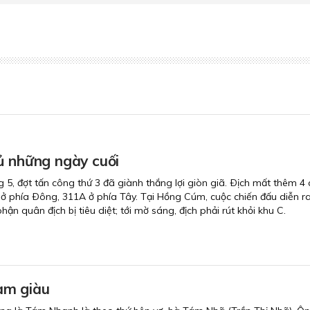
ủ những ngày cuối
, đợt tấn công thứ 3 đã giành thắng lợi giòn giã. Ðịch mất thêm 4 
 ở phía Ðông, 311A ở phía Tây. Tại Hồng Cúm, cuộc chiến đấu diễn ra 
hận quân địch bị tiêu diệt; tới mờ sáng, địch phải rút khỏi khu C.
àm giàu