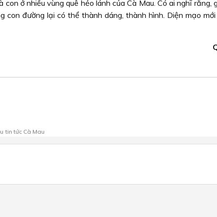
bà con ở nhiều vùng quê hẻo lánh của Cà Mau. Có ai nghĩ rằng, 
g con đường lại có thể thành dáng, thành hình. Diện mạo mới
Q
au
tin tức Cà Mau