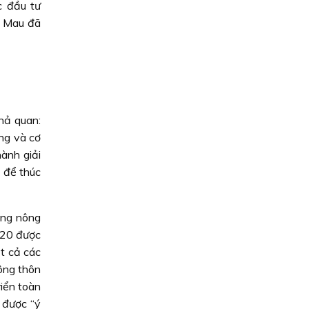
c đầu tư
à Mau đã
hả quan:
ng và cơ
ành giải
 để thúc
ông nông
020 được
t cả các
nông thôn
riển toàn
 được “ý