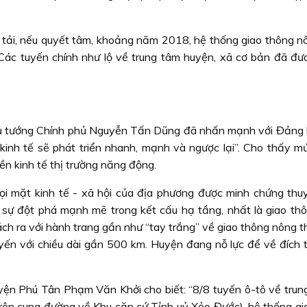
 tải, nếu quyết tâm, khoảng năm 2018, hệ thống giao thông n
 Các tuyến chính như lộ về trung tâm huyện, xã cơ bản đã đư
ủ tướng Chính phủ Nguyễn Tấn Dũng đã nhấn mạnh với Đảng 
kinh tế sẽ phát triển nhanh, mạnh và ngược lại”. Cho thấy m
ền kinh tế thị trường năng động.
i mặt kinh tế - xã hội của địa phương được minh chứng thu
 sự đột phá mạnh mẽ trong kết cấu hạ tầng, nhất là giao th
h ra với hành trang gần như “tay trắng” về giao thông nông t
yến với chiều dài gần 500 km. Huyện đang nỗ lực để về đích 
yện Phú Tân Phạm Văn Khởi cho biết: “8/8 tuyến ô-tô về trun
trên cung đường về Khu căn cứ Tỉnh uỷ Xẻo Đước), hệ thống gi