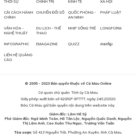
THỜI SỰ
CHÍNH TRỊ
KINH TẾ
XÃ HỘI
CẢI CÁCH HÀNH
CHUYỂN ĐỔI SỐ
QUỐC PHÒNG -
PHÁP LUẬT
CHÍNH
AN NINH
VĂN HÓA -
DU LỊCH - THỂ
NHỊP SỐNG TRẺ
LONGFORM
NGHỆ THUẬT
THAO
INFOGRAPHIC
EMAGAZINE
QUIZZ
ភាសាខ្មែរ
LIÊN HỆ QUẢNG
CÁO
© 2005 - 2023 Bản quyền thuộc về Cà Mau Online
Cơ quan chủ quản: Tỉnh ủy Cà Mau
Giấy phép xuất bản số 620/GP-BTTTT, ngày 24/12/2020
Báo Cà Mau giữ bản quyền nội dung trên website này.
Giám đốc: Lâm Hồ Sỹ
Phó Giám đốc: Ngô Minh Toàn, Hồ Tấn Lộc, Nguyễn Quốc Danh, Nguyễn
Thị Lâm Anh, Cao Xuân Thu Ngọc, Trương Văn Tuấn
Tòa soạn:
Số 413 Nguyễn Trãi, Phường An Xuyên, tỉnh Cà Mau.