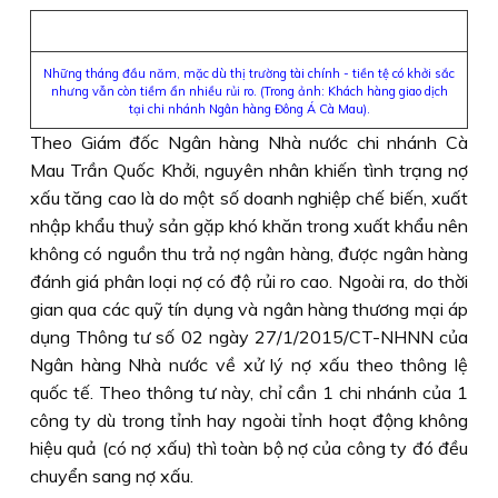
Những tháng đầu năm, mặc dù thị trường tài chính - tiền tệ có khởi sắc
nhưng vẫn còn tiềm ẩn nhiều rủi ro. (Trong ảnh: Khách hàng giao dịch
tại chi nhánh Ngân hàng Đông Á Cà Mau).
Theo Giám đốc Ngân hàng Nhà nước chi nhánh Cà
Mau Trần Quốc Khởi, nguyên nhân khiến tình trạng nợ
xấu tăng cao là do một số doanh nghiệp chế biến, xuất
nhập khẩu thuỷ sản gặp khó khăn trong xuất khẩu nên
không có nguồn thu trả nợ ngân hàng, được ngân hàng
đánh giá phân loại nợ có độ rủi ro cao. Ngoài ra, do thời
gian qua các quỹ tín dụng và ngân hàng thương mại áp
dụng Thông tư số 02 ngày 27/1/2015/CT-NHNN của
Ngân hàng Nhà nước về xử lý nợ xấu theo thông lệ
quốc tế. Theo thông tư này, chỉ cần 1 chi nhánh của 1
công ty dù trong tỉnh hay ngoài tỉnh hoạt động không
hiệu quả (có nợ xấu) thì toàn bộ nợ của công ty đó đều
chuyển sang nợ xấu.