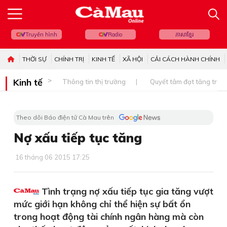
Truyền hình
Radio
ភាសាខ្មែរ
THỜI SỰ
CHÍNH TRỊ
KINH TẾ
XÃ HỘI
CẢI CÁCH HÀNH CHÍNH
Kinh tế
Thông tin thị trường
Quyết tâm đạt tăng trưở
Theo dõi Báo điện tử Cà Mau trên
Nợ xấu tiếp tục tăng
16 tháng 06 2015 17:25
Tình trạng nợ xấu tiếp tục gia tăng vượt
mức giới hạn không chỉ thể hiện sự bất ổn
trong hoạt động tài chính ngân hàng mà còn