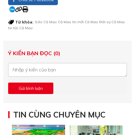
Từ khóa:
báo Cà Mau
Cà Mau
tin mới Cà Mau
thời sự Cà Mau
tin tức Cà Mau
Ý KIẾN BẠN ĐỌC (0)
TIN CÙNG CHUYÊN MỤC