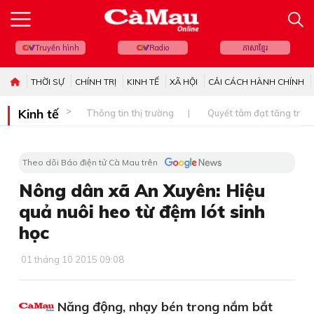
Truyền hình
Radio
ភាសាខ្មែរ
THỜI SỰ
CHÍNH TRỊ
KINH TẾ
XÃ HỘI
CẢI CÁCH HÀNH CHÍNH
Kinh tế
Thông tin thị trường
Quyết tâm đạt tăng trưở
Theo dõi Báo điện tử Cà Mau trên
Nông dân xã An Xuyên: Hiệu
quả nuôi heo từ đệm lót sinh
học
01 tháng 10 2015 09:08
Năng động, nhạy bén trong nắm bắt