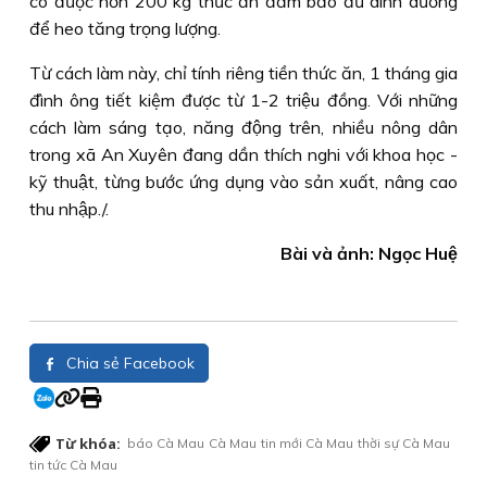
có được hơn 200 kg thức ăn đảm bảo đủ dinh dưỡng
để heo tăng trọng lượng.
Từ cách làm này, chỉ tính riêng tiền thức ăn, 1 tháng gia
đình ông tiết kiệm được từ 1-2 triệu đồng. Với những
cách làm sáng tạo, năng động trên, nhiều nông dân
trong xã An Xuyên đang dần thích nghi với khoa học -
kỹ thuật, từng bước ứng dụng vào sản xuất, nâng cao
thu nhập./.
Bài và ảnh: Ngọc Huệ
Chia sẻ Facebook
Từ khóa:
báo Cà Mau
Cà Mau
tin mới Cà Mau
thời sự Cà Mau
tin tức Cà Mau