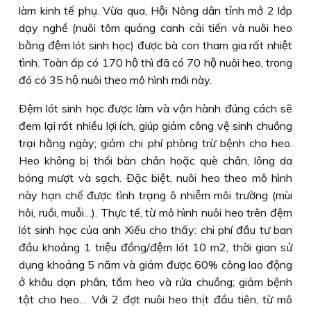
làm kinh tế phụ. Vừa qua, Hội Nông dân tỉnh mở 2 lớp
dạy nghề (nuôi tôm quảng canh cải tiến và nuôi heo
bằng đệm lót sinh học) được bà con tham gia rất nhiệt
tình. Toàn ấp có 170 hộ thì đã có 70 hộ nuôi heo, trong
đó có 35 hộ nuôi theo mô hình mới này.
Ðệm lót sinh học được làm và vận hành đúng cách sẽ
đem lại rất nhiều lợi ích, giúp giảm công vệ sinh chuồng
trại hằng ngày; giảm chi phí phòng trừ bệnh cho heo.
Heo không bị thối bàn chân hoặc què chân, lông da
bóng mượt và sạch. Ðặc biệt, nuôi heo theo mô hình
này hạn chế được tình trạng ô nhiễm môi trường (mùi
hôi, ruồi, muỗi…). Thực tế, từ mô hình nuôi heo trên đệm
lót sinh học của anh Xiếu cho thấy: chi phí đầu tư ban
đầu khoảng 1 triệu đồng/đệm lót 10 m2, thời gian sử
dụng khoảng 5 năm và giảm được 60% công lao động
ở khâu dọn phân, tắm heo và rửa chuồng; giảm bệnh
tật cho heo… Với 2 đợt nuôi heo thịt đầu tiên, từ mô