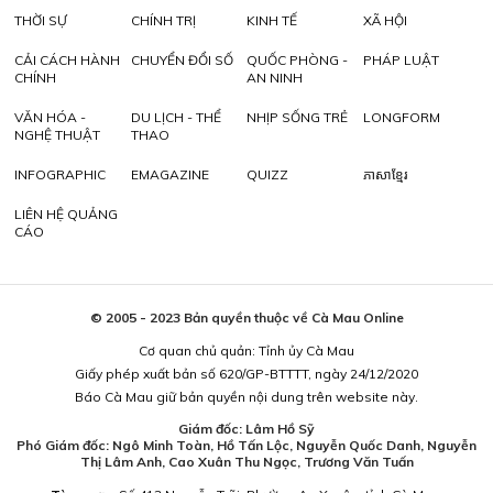
THỜI SỰ
CHÍNH TRỊ
KINH TẾ
XÃ HỘI
CẢI CÁCH HÀNH
CHUYỂN ĐỔI SỐ
QUỐC PHÒNG -
PHÁP LUẬT
CHÍNH
AN NINH
VĂN HÓA -
DU LỊCH - THỂ
NHỊP SỐNG TRẺ
LONGFORM
NGHỆ THUẬT
THAO
INFOGRAPHIC
EMAGAZINE
QUIZZ
ភាសាខ្មែរ
LIÊN HỆ QUẢNG
CÁO
© 2005 - 2023 Bản quyền thuộc về Cà Mau Online
Cơ quan chủ quản: Tỉnh ủy Cà Mau
Giấy phép xuất bản số 620/GP-BTTTT, ngày 24/12/2020
Báo Cà Mau giữ bản quyền nội dung trên website này.
Giám đốc: Lâm Hồ Sỹ
Phó Giám đốc: Ngô Minh Toàn, Hồ Tấn Lộc, Nguyễn Quốc Danh, Nguyễn
Thị Lâm Anh, Cao Xuân Thu Ngọc, Trương Văn Tuấn