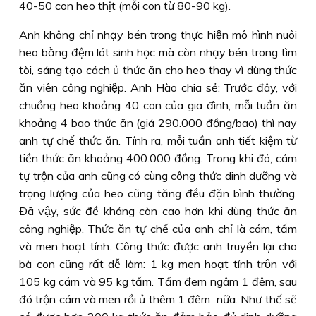
40-50 con heo thịt (mỗi con từ 80-90 kg).
Anh không chỉ nhạy bén trong thực hiện mô hình nuôi
heo bằng đệm lót sinh học mà còn nhạy bén trong tìm
tòi, sáng tạo cách ủ thức ăn cho heo thay vì dùng thức
ăn viên công nghiệp. Anh Hào chia sẻ: Trước đây, với
chuồng heo khoảng 40 con của gia đình, mỗi tuần ăn
khoảng 4 bao thức ăn (giá 290.000 đồng/bao) thì nay
anh tự chế thức ăn. Tính ra, mỗi tuần anh tiết kiệm từ
tiền thức ăn khoảng 400.000 đồng. Trong khi đó, cám
tự trộn của anh cũng có cùng công thức dinh dưỡng và
trọng lượng của heo cũng tăng đều đặn bình thường.
Ðã vậy, sức đề kháng còn cao hơn khi dùng thức ăn
công nghiệp. Thức ăn tự chế của anh chỉ là cám, tấm
và men hoạt tính. Công thức được anh truyền lại cho
bà con cũng rất dễ làm: 1 kg men hoạt tính trộn với
105 kg cám và 95 kg tấm. Tấm đem ngâm 1 đêm, sau
đó trộn cám và men rồi ủ thêm 1 đêm nữa. Như thế sẽ