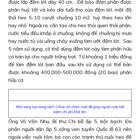
được lớp đệm lót dày 40 cm… Ðể bảo đảm phân được
phân huỷ tốt và kéo dài tuổi thọ của đệm lót, mật độ
thả heo 5-10 con/ô chuồng 10 m2, tuỳ theo heo lớn
hay nhỏ. Ngoài ra, cần tạo cho heo thói quen thải phân,
nước tiểu đều khắp ô chuồng; không để chuồng bị mưa
hay nước từ vòi uống chảy xuống làm ướt đệm lót... Sau
5 năm sử dụng, có thể dùng đệm lót này làm phân hữu
cơ bán lại cho người trồng trọt. Từ khoảng 1 triệu đồng
để làm đệm lót ban đầu, sau khi sử dụng có thể bán
được khoảng 400.000-500.000 đồng (20 bao) phân
hữu cơ.
Nhờ sáng tạo trong cách ủ thức ăn chăn nuôi đã giúp người nuôi tiết
kiệm chi phí khá lớn.
Ông Võ Văn Nhu, Bí thư Chi bộ ấp 5, bộ̣c bạch: Ða
phần người dân ấp 5 sống ven tuyến Quốc lộ 63 nên
ngoài việc nuôi tôm, bà con còn tranh thủ nuôi heo để