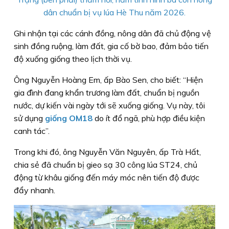
dân chuẩn bị vụ lúa Hè Thu năm 2026.
Ghi nhận tại các cánh đồng, nông dân đã chủ động vệ
sinh đồng ruộng, làm đất, gia cố bờ bao, đảm bảo tiến
độ xuống giống theo lịch thời vụ.
Ông Nguyễn Hoàng Em, ấp Bào Sen, cho biết: “Hiện
gia đình đang khẩn trương làm đất, chuẩn bị nguồn
nước, dự kiến vài ngày tới sẽ xuống giống. Vụ này, tôi
sử dụng
giống OM18
do ít đổ ngã, phù hợp điều kiện
canh tác”.
Trong khi đó, ông Nguyễn Văn Nguyên, ấp Trà Hất,
chia sẻ đã chuẩn bị gieo sạ 30 công lúa ST24, chủ
động từ khâu giống đến máy móc nên tiến độ được
đẩy nhanh.