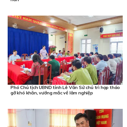
Phó Chủ tịch UBND tỉnh Lê Văn Sử chủ trì họp tháo
gỡ khó khăn, vướng mắc về lâm nghiệp