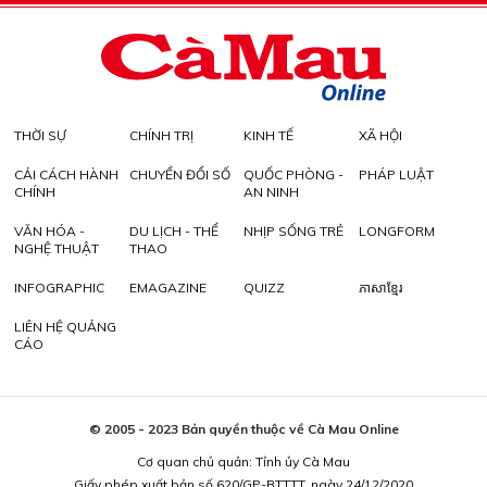
THỜI SỰ
CHÍNH TRỊ
KINH TẾ
XÃ HỘI
CẢI CÁCH HÀNH
CHUYỂN ĐỔI SỐ
QUỐC PHÒNG -
PHÁP LUẬT
CHÍNH
AN NINH
VĂN HÓA -
DU LỊCH - THỂ
NHỊP SỐNG TRẺ
LONGFORM
NGHỆ THUẬT
THAO
INFOGRAPHIC
EMAGAZINE
QUIZZ
ភាសាខ្មែរ
LIÊN HỆ QUẢNG
CÁO
© 2005 - 2023 Bản quyền thuộc về Cà Mau Online
Cơ quan chủ quản: Tỉnh ủy Cà Mau
Giấy phép xuất bản số 620/GP-BTTTT, ngày 24/12/2020