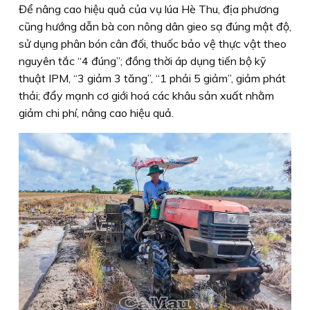
Để nâng cao hiệu quả của vụ lúa Hè Thu, địa phương
cũng hướng dẫn bà con nông dân gieo sạ đúng mật độ,
sử dụng phân bón cân đối, thuốc bảo vệ thực vật theo
nguyên tắc “4 đúng”; đồng thời áp dụng tiến bộ kỹ
thuật IPM, “3 giảm 3 tăng”, “1 phải 5 giảm”, giảm phát
thải; đẩy mạnh cơ giới hoá các khâu sản xuất nhằm
giảm chi phí, nâng cao hiệu quả.