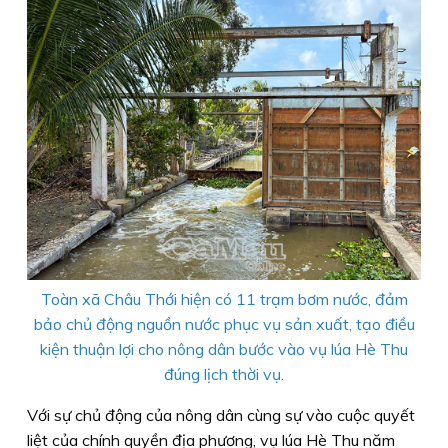
Toàn xã Châu Thới hiện có 11 trạm bơm nước, đảm
bảo chủ động nguồn nước phục vụ sản xuất, tạo điều
kiện thuận lợi cho nông dân bước vào vụ lúa Hè Thu
đúng lịch thời vụ.
Với sự chủ động của nông dân cùng sự vào cuộc quyết
liệt của chính quyền địa phương, vụ lúa Hè Thu năm