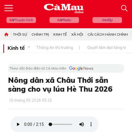
Truyền hình
Radio
ភាសាខ្មែរ
THỜI SỰ
CHÍNH TRỊ
KINH TẾ
XÃ HỘI
CẢI CÁCH HÀNH CHÍNH
Kinh tế
Thông tin thị trường
Quyết tâm đạt tăng trưở
Theo dõi Báo điện tử Cà Mau trên
Nông dân xã Châu Thới sẵn
sàng cho vụ lúa Hè Thu 2026
16 tháng 05 2026 05:15