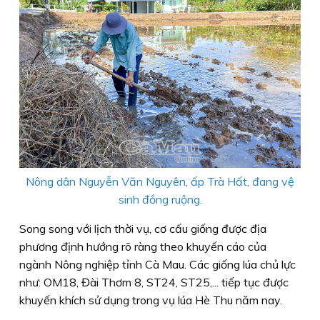
Nông dân Nguyễn Văn Nguyên, ấp Trà Hất, đang vệ
sinh đồng ruộng.
Song song với lịch thời vụ, cơ cấu giống được địa
phương định hướng rõ ràng theo khuyến cáo của
ngành Nông nghiệp tỉnh Cà Mau. Các giống lúa chủ lực
như: OM18, Đài Thơm 8, ST24, ST25,... tiếp tục được
khuyến khích sử dụng trong vụ lúa Hè Thu năm nay.