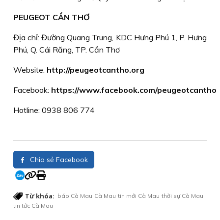
PEUGEOT CẦN THƠ
Địa chỉ: Đường Quang Trung, KDC Hưng Phú 1, P. Hưng
Phú, Q. Cái Răng, TP. Cần Thơ
Website:
http://peugeotcantho.org
Facebook:
https://www.facebook.com/peugeotcantho
Hotline: 0938 806 774
Chia sẻ Facebook
Từ khóa:
báo Cà Mau
Cà Mau
tin mới Cà Mau
thời sự Cà Mau
tin tức Cà Mau