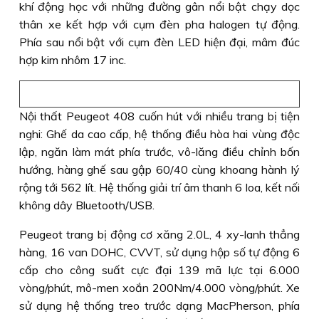
khí động học với những đường gân nổi bật chạy dọc
thân xe kết hợp với cụm đèn pha halogen tự động.
Phía sau nổi bật với cụm đèn LED hiện đại, mâm đúc
hợp kim nhôm 17 inc.
Nội thất Peugeot 408 cuốn hút với nhiều trang bị tiện
nghi: Ghế da cao cấp, hệ thống điều hòa hai vùng độc
lập, ngăn làm mát phía trước, vô-lăng điều chỉnh bốn
hướng, hàng ghế sau gập 60/40 cùng khoang hành lý
rộng tới 562 lít. Hệ thống giải trí âm thanh 6 loa, kết nối
không dây Bluetooth/USB.
Peugeot trang bị động cơ xăng 2.0L, 4 xy-lanh thẳng
hàng, 16 van DOHC, CVVT, sử dụng hộp số tự động 6
cấp cho công suất cực đại 139 mã lực tại 6.000
vòng/phút, mô-men xoắn 200Nm/4.000 vòng/phút. Xe
sử dụng hệ thống treo trước dạng MacPherson, phía