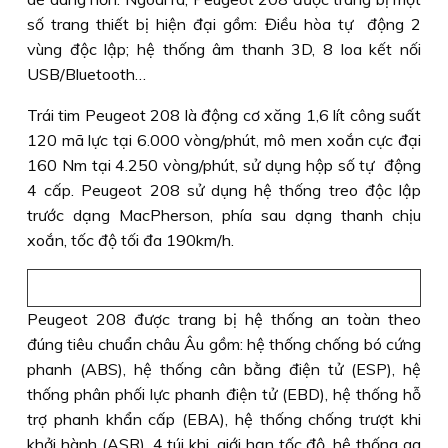
số trang thiết bị hiện đại gồm: Điều hòa tự động 2
vùng độc lập; hệ thống âm thanh 3D, 8 loa kết nối
USB/Bluetooth…
Trái tim Peugeot 208 là động cơ xăng 1,6 lít công suất
120 mã lực tại 6.000 vòng/phút, mô men xoắn cực đại
160 Nm tại 4.250 vòng/phút, sử dụng hộp số tự động
4 cấp. Peugeot 208 sử dụng hệ thống treo độc lập
trước dạng MacPherson, phía sau dạng thanh chịu
xoắn, tốc độ tối đa 190km/h.
Peugeot 208 được trang bị hệ thống an toàn theo
đúng tiêu chuẩn châu Âu gồm: hệ thống chống bó cứng
phanh (ABS), hệ thống cân bằng điện tử (ESP), hệ
thống phân phối lực phanh điện tử (EBD), hệ thống hỗ
trợ phanh khẩn cấp (EBA), hệ thống chống trượt khi
khởi hành (ASR), 4 túi khi, giới hạn tốc độ, hệ thống ga