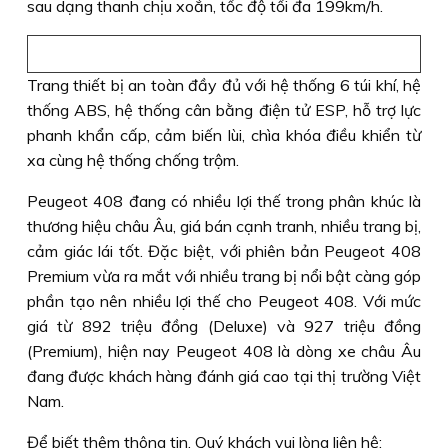
sau dạng thanh chịu xoắn, tốc độ tối đa 199km/h.
Trang thiết bị an toàn đầy đủ với hệ thống 6 túi khí, hệ
thống ABS, hệ thống cân bằng điện tử ESP, hỗ trợ lực
phanh khẩn cấp, cảm biến lùi, chìa khóa điều khiển từ
xa cùng hệ thống chống trộm.
Peugeot 408 đang có nhiều lợi thế trong phân khúc là
thương hiệu châu Âu, giá bán cạnh tranh, nhiều trang bị,
cảm giác lái tốt. Đặc biệt, với phiên bản Peugeot 408
Premium vừa ra mắt với nhiều trang bị nổi bật càng góp
phần tạo nên nhiều lợi thế cho Peugeot 408. Với mức
giá từ 892 triệu đồng (Deluxe) và 927 triệu đồng
(Premium), hiện nay Peugeot 408 là dòng xe châu Âu
đang được khách hàng đánh giá cao tại thị trường Việt
Nam.
Để biết thêm thông tin, Quý khách vui lòng liên hệ: