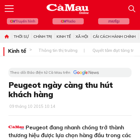
Truyền hình
Radio
ភាសាខ្មែរ
THỜI SỰ
CHÍNH TRỊ
KINH TẾ
XÃ HỘI
CẢI CÁCH HÀNH CHÍNH
Kinh tế
Thông tin thị trường
Quyết tâm đạt tăng trưở
Theo dõi Báo điện tử Cà Mau trên
Peugeot ngày càng thu hút
khách hàng
09 tháng 10 2015 10:14
Peugeot đang nhanh chóng trở thành
thương hiệu được lựa chọn hàng đầu trong các