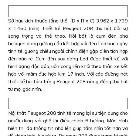
Sở hữu kích thước tổng thể (D x R x C) 3.962 x 1.739
x 1.460 (mm), thiết kế Peugeot 208 thu hút bởi sự
sang trọng và thể thao. Nổi bật là cụm đèn pha
halogen dạng gương cầu kết hợp với đèn Led ban ngày
tinh tế, gương chiếu ngoài chỉnh điện gập điện tích hợp
đèn báo rẽ. Cụm đèn sau dạng Led được thiết kế với
hình dạng độc đáo, uốn cong liền khối theo thân xe kết
hợp với mâm đúc hợp kim 17 inch. Với các đường nét
thiết kế hài hòa trông Peugeot 208 năng động thu hút
từ mọi góc nhìn.
Nội thất Peugeot 208 tinh tế mang lại sự tiện dụng cho
người dùng với ghế lái điều chỉnh 6 hướng; Màn hình
hiển thị đa thông tin nhô lên giúp tầm nhìn tốt hơn và
dễ dàng hơn. Ngoài ra, Peugeot 208 được trang bị một