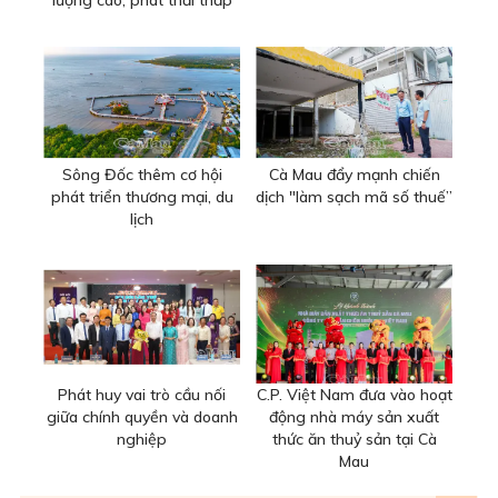
lượng cao, phát thải thấp
Sông Đốc thêm cơ hội
Cà Mau đẩy mạnh chiến
phát triển thương mại, du
dịch "làm sạch mã số thuế”
lịch
Phát huy vai trò cầu nối
C.P. Việt Nam đưa vào hoạt
giữa chính quyền và doanh
động nhà máy sản xuất
nghiệp
thức ăn thuỷ sản tại Cà
Mau