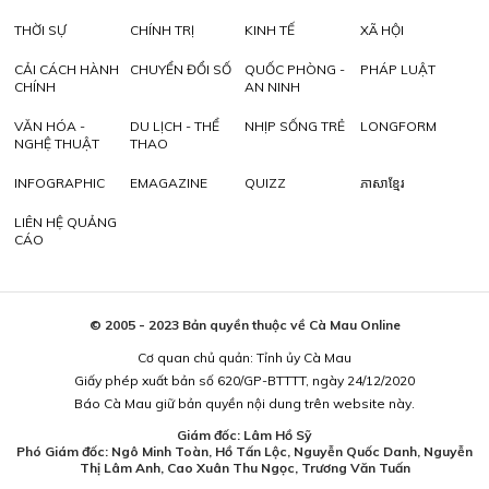
THỜI SỰ
CHÍNH TRỊ
KINH TẾ
XÃ HỘI
CẢI CÁCH HÀNH
CHUYỂN ĐỔI SỐ
QUỐC PHÒNG -
PHÁP LUẬT
CHÍNH
AN NINH
VĂN HÓA -
DU LỊCH - THỂ
NHỊP SỐNG TRẺ
LONGFORM
NGHỆ THUẬT
THAO
INFOGRAPHIC
EMAGAZINE
QUIZZ
ភាសាខ្មែរ
LIÊN HỆ QUẢNG
CÁO
© 2005 - 2023 Bản quyền thuộc về Cà Mau Online
Cơ quan chủ quản: Tỉnh ủy Cà Mau
Giấy phép xuất bản số 620/GP-BTTTT, ngày 24/12/2020
Báo Cà Mau giữ bản quyền nội dung trên website này.
Giám đốc: Lâm Hồ Sỹ
Phó Giám đốc: Ngô Minh Toàn, Hồ Tấn Lộc, Nguyễn Quốc Danh, Nguyễn
Thị Lâm Anh, Cao Xuân Thu Ngọc, Trương Văn Tuấn