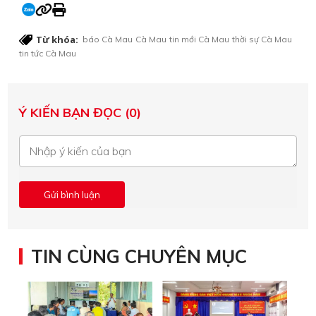
Từ khóa:
báo Cà Mau
Cà Mau
tin mới Cà Mau
thời sự Cà Mau
tin tức Cà Mau
Ý KIẾN BẠN ĐỌC (0)
TIN CÙNG CHUYÊN MỤC