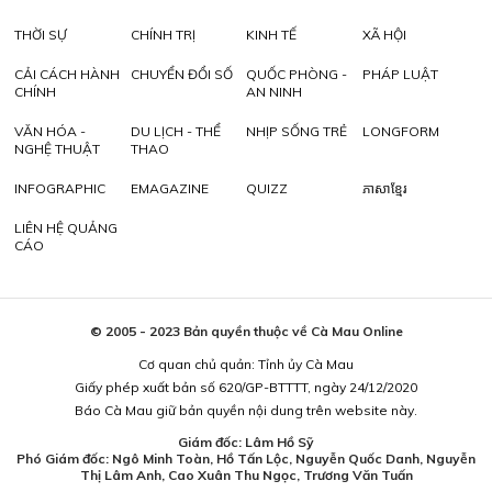
THỜI SỰ
CHÍNH TRỊ
KINH TẾ
XÃ HỘI
CẢI CÁCH HÀNH
CHUYỂN ĐỔI SỐ
QUỐC PHÒNG -
PHÁP LUẬT
CHÍNH
AN NINH
VĂN HÓA -
DU LỊCH - THỂ
NHỊP SỐNG TRẺ
LONGFORM
NGHỆ THUẬT
THAO
INFOGRAPHIC
EMAGAZINE
QUIZZ
ភាសាខ្មែរ
LIÊN HỆ QUẢNG
CÁO
© 2005 - 2023 Bản quyền thuộc về Cà Mau Online
Cơ quan chủ quản: Tỉnh ủy Cà Mau
Giấy phép xuất bản số 620/GP-BTTTT, ngày 24/12/2020
Báo Cà Mau giữ bản quyền nội dung trên website này.
Giám đốc: Lâm Hồ Sỹ
Phó Giám đốc: Ngô Minh Toàn, Hồ Tấn Lộc, Nguyễn Quốc Danh, Nguyễn
Thị Lâm Anh, Cao Xuân Thu Ngọc, Trương Văn Tuấn