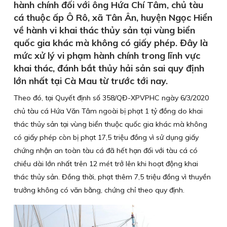
hành chính đối với ông Hứa Chí Tâm, chủ tàu
cá thuộc ấp Ô Rô, xã Tân Ân, huyện Ngọc Hiển
về hành vi khai thác thủy sản tại vùng biển
quốc gia khác mà không có giấy phép. Đây là
mức xử lý vi phạm hành chính trong lĩnh vực
khai thác, đánh bắt thủy hải sản sai quy định
lớn nhất tại Cà Mau từ trước tới nay.
Theo đó, tại Quyết định số 358/QĐ-XPVPHC ngày 6/3/2020
chủ tàu cá Hứa Văn Tâm ngoài bị phạt 1 tỷ đồng do khai
thác thủy sản tại vùng biển thuộc quốc gia khác mà không
có giấy phép còn bị phạt 17,5 triệu đồng vì sử dụng giấy
chứng nhận an toàn tàu cá đã hết hạn đối với tàu cá có
chiều dài lớn nhất trên 12 mét trở lên khi hoạt động khai
thác thủy sản. Đồng thời, phạt thêm 7,5 triệu đồng vì thuyền
trưởng không có văn bằng, chứng chỉ theo quy định.