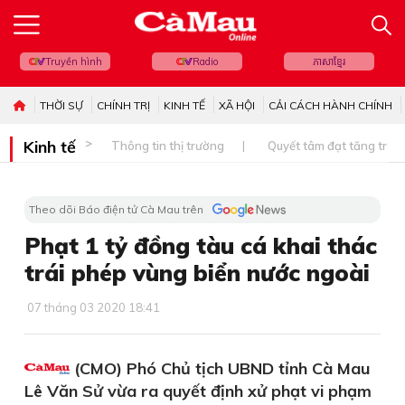
Truyền hình
Radio
ភាសាខ្មែរ
THỜI SỰ
CHÍNH TRỊ
KINH TẾ
XÃ HỘI
CẢI CÁCH HÀNH CHÍNH
Kinh tế
Thông tin thị trường
Quyết tâm đạt tăng trưở
Theo dõi Báo điện tử Cà Mau trên
Phạt 1 tỷ đồng tàu cá khai thác
trái phép vùng biển nước ngoài
07 tháng 03 2020 18:41
(CMO) Phó Chủ tịch UBND tỉnh Cà Mau
Lê Văn Sử vừa ra quyết định xử phạt vi phạm