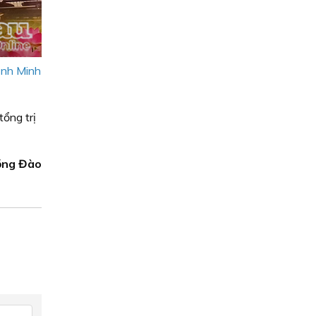
ịnh Minh
ổng trị
ồng Đào