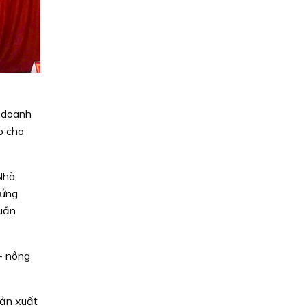
h doanh
p cho
 Nhà
 ứng
huẩn
- nông
sản xuất