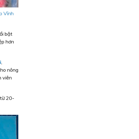
p Vĩnh
ổi bật
iệp hơn
i
,
 cho nông
h viên
 từ 20-