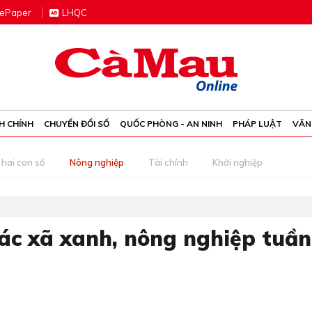
e
P
aper
LHQC
H CHÍNH
CHUYỂN ĐỔI SỐ
QUỐC PHÒNG - AN NINH
PHÁP LUẬT
VĂN
 hai con số
Nông nghiệp
Tài chính
Khởi nghiệp
tác xã xanh, nông nghiệp tuần