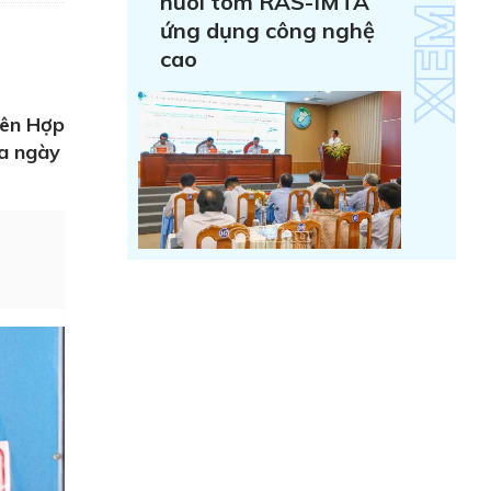
nuôi tôm RAS-IMTA
ứng dụng công nghệ
cao
iên Hợp
ra ngày