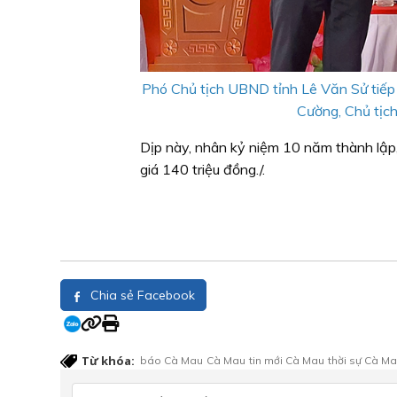
Phó Chủ tịch UBND tỉnh Lê Văn Sử tiếp 
Cường, Chủ tịch
Dịp này, nhân kỷ niệm 10 năm thành lập
giá 140 triệu đồng./.
Chia sẻ Facebook
Từ khóa:
báo Cà Mau
Cà Mau
tin mới Cà Mau
thời sự Cà M