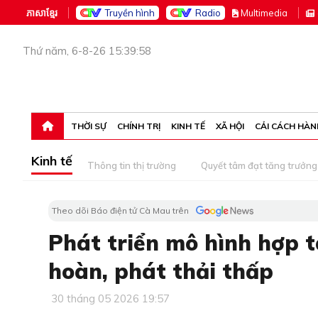
ភាសាខ្មែរ
Truyền hình
Radio
M
ultimedia
Thứ năm, 6-8-26 15:39:58
THỜI SỰ
CHÍNH TRỊ
KINH TẾ
XÃ HỘI
CẢI CÁCH HÀN
Kinh tế
Thông tin thị trường
Quyết tâm đạt tăng trưởng
Theo dõi Báo điện tử Cà Mau trên
Phát triển mô hình hợp 
hoàn, phát thải thấp
30 tháng 05 2026 19:57