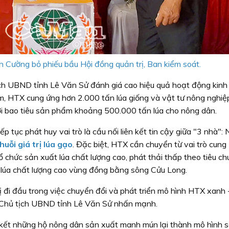
 Cường bỏ phiếu bầu Hội đồng quản trị, Ban kiểm soát.
tịch UBND tỉnh Lê Văn Sử đánh giá cao hiệu quả hoạt động kin
, HTX cung ứng hơn 2.000 tấn lúa giống và vật tư nông nghiệ
ời bao tiêu sản phẩm khoảng 500.000 tấn lúa cho nông dân.
 tục phát huy vai trò là cầu nối liên kết tin cậy giữa "3 nhà":
huỗi giá trị lúa gạo
. Đặc biệt, HTX cần chuyển từ vai trò cung
tổ chức sản xuất lúa chất lượng cao, phát thải thấp theo tiêu c
ta lúa chất lượng cao vùng đồng bằng sông Cửu Long.
 đi đầu trong việc chuyển đổi và phát triển mô hình HTX xanh 
ó Chủ tịch UBND tỉnh Lê Văn Sử nhấn mạnh.
kết những hộ nông dân sản xuất manh mún lại thành mô hình 