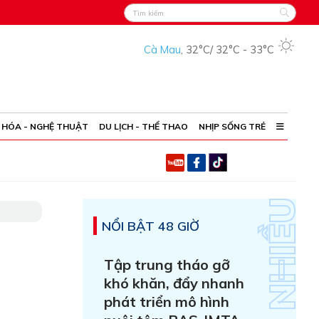
Cà Mau
,
32°C
/
32°C
-
33°C
 HÓA - NGHỆ THUẬT
DU LỊCH - THỂ THAO
NHỊP SỐNG TRẺ
NỔI BẬT 48 GIỜ
Tập trung tháo gỡ
khó khăn, đẩy nhanh
phát triển mô hình