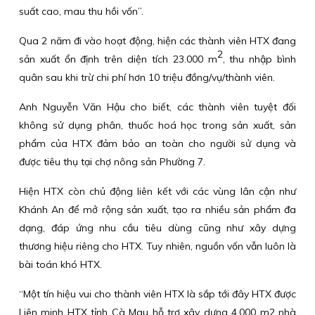
suất cao, mau thu hồi vốn”.
Qua 2 năm đi vào hoạt động, hiện các thành viên HTX đang
2
sản xuất ổn định trên diện tích 23.000 m
, thu nhập bình
quân sau khi trừ chi phí hơn 10 triệu đồng/vụ/thành viên.
Anh Nguyễn Văn Hậu cho biết, các thành viên tuyệt đối
không sử dụng phân, thuốc hoá học trong sản xuất, sản
phẩm của HTX đảm bảo an toàn cho người sử dụng và
được tiêu thụ tại chợ nông sản Phường 7.
Hiện HTX còn chủ động liên kết với các vùng lân cận như
Khánh An để mở rộng sản xuất, tạo ra nhiều sản phẩm đa
dạng, đáp ứng nhu cầu tiêu dùng cũng như xây dựng
thương hiệu riêng cho HTX. Tuy nhiên, nguồn vốn vẫn luôn là
bài toán khó HTX.
“Một tín hiệu vui cho thành viên HTX là sắp tới đây HTX được
Liên minh HTX tỉnh Cà Mau hỗ trợ xây dựng 4.000 m2 nhà