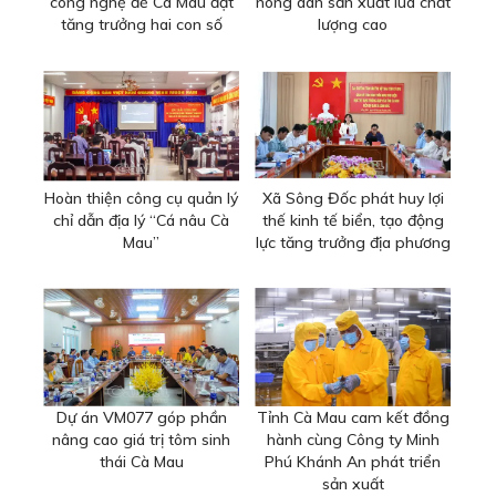
công nghệ để Cà Mau đạt
nông dân sản xuất lúa chất
tăng trưởng hai con số
lượng cao
Hoàn thiện công cụ quản lý
Xã Sông Đốc phát huy lợi
chỉ dẫn địa lý “Cá nâu Cà
thế kinh tế biển, tạo động
Mau”
lực tăng trưởng địa phương
Dự án VM077 góp phần
Tỉnh Cà Mau cam kết đồng
nâng cao giá trị tôm sinh
hành cùng Công ty Minh
thái Cà Mau
Phú Khánh An phát triển
sản xuất