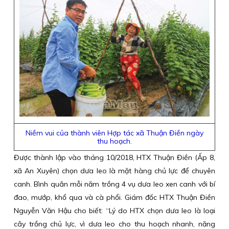
Niềm vui của thành viên Hợp tác xã Thuận Điền ngày
thu hoạch.
Được thành lập vào tháng 10/2018, HTX Thuận Điền (Ấp 8,
xã An Xuyên) chọn dưa leo là mặt hàng chủ lực để chuyên
canh. Bình quân mỗi năm trồng 4 vụ dưa leo xen canh với bí
đao, mướp, khổ qua và cà phổi. Giám đốc HTX Thuận Điền
Nguyễn Văn Hậu cho biết: “Lý do HTX chọn dưa leo là loại
cây trồng chủ lực, vì dưa leo cho thu hoạch nhanh, năng