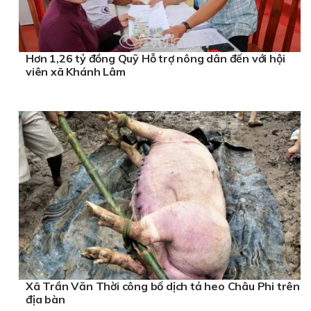
Hơn 1,26 tỷ đồng Quỹ Hỗ trợ nông dân đến với hội
viên xã Khánh Lâm
Xã Trần Văn Thời công bố dịch tả heo Châu Phi trên
địa bàn