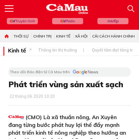
Truyền hình
Radio
ភាសាខ្មែរ
THỜI SỰ
CHÍNH TRỊ
KINH TẾ
XÃ HỘI
CẢI CÁCH HÀNH CHÍNH
Kinh tế
Thông tin thị trường
Quyết tâm đạt tăng trưở
Theo dõi Báo điện tử Cà Mau trên
Phát triển vùng sản xuất sạch
22 tháng 06 2020 10:20
(CMO) Là xã thuần nông, An Xuyên
đang từng bước phát huy lợi thế đẩy mạnh
phát triển kinh tế nông nghiệp theo hướng an