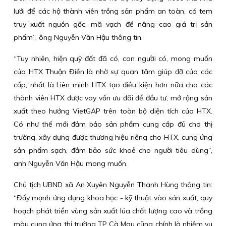
lưới để các hộ thành viên trồng sản phẩm an toàn, có tem
truy xuất nguồn gốc, mã vạch để nâng cao giá trị sản
phẩm”, ông Nguyễn Văn Hậu thông tin.
“Tuy nhiên, hiện quỹ đất đã có, con người có, mong muốn
của HTX Thuận Điền là nhờ sự quan tâm giúp đỡ của các
cấp, nhất là Liên minh HTX tạo điều kiện hơn nữa cho các
thành viên HTX được vay vốn ưu đãi để đầu tư, mở rộng sản
xuất theo hướng VietGAP trên toàn bộ diện tích của HTX.
Có như thế mới đảm bảo sản phẩm cung cấp đủ cho thị
trường, xây dựng được thương hiệu riêng cho HTX, cung ứng
sản phẩm sạch, đảm bảo sức khoẻ cho người tiêu dùng”,
anh Nguyễn Văn Hậu mong muốn.
Chủ tịch UBND xã An Xuyên Nguyễn Thanh Hùng thông tin:
“Đẩy mạnh ứng dụng khoa học - kỹ thuật vào sản xuất, quy
hoạch phát triển vùng sản xuất lúa chất lượng cao và trồng
màu cung ứng thị trường TP Cà Mau cũng chính là nhiệm vụ