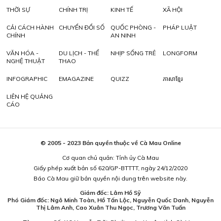
THỜI SỰ
CHÍNH TRỊ
KINH TẾ
XÃ HỘI
CẢI CÁCH HÀNH
CHUYỂN ĐỔI SỐ
QUỐC PHÒNG -
PHÁP LUẬT
CHÍNH
AN NINH
VĂN HÓA -
DU LỊCH - THỂ
NHỊP SỐNG TRẺ
LONGFORM
NGHỆ THUẬT
THAO
INFOGRAPHIC
EMAGAZINE
QUIZZ
ភាសាខ្មែរ
LIÊN HỆ QUẢNG
CÁO
© 2005 - 2023 Bản quyền thuộc về Cà Mau Online
Cơ quan chủ quản: Tỉnh ủy Cà Mau
Giấy phép xuất bản số 620/GP-BTTTT, ngày 24/12/2020
Báo Cà Mau giữ bản quyền nội dung trên website này.
Giám đốc: Lâm Hồ Sỹ
Phó Giám đốc: Ngô Minh Toàn, Hồ Tấn Lộc, Nguyễn Quốc Danh, Nguyễn
Thị Lâm Anh, Cao Xuân Thu Ngọc, Trương Văn Tuấn