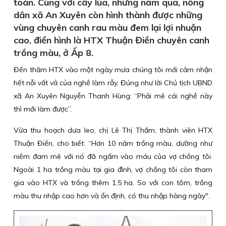
toàn. Cùng với cây lúa, những năm qua, nông
dân xã An Xuyên còn hình thành được những
vùng chuyên canh rau màu đem lại lợi nhuận
cao, điển hình là HTX Thuận Điền chuyên canh
trồng màu, ở Ấp 8.
Đến thăm HTX vào một ngày mưa chúng tôi mới cảm nhận
hết nỗi vất vả của nghề làm rẫy. Đúng như lời Chủ tịch UBND
xã An Xuyên Nguyễn Thanh Hùng: “Phải mê cái nghề này
thì mới làm được”.
Vừa thu hoạch dưa leo, chị Lê Thị Thắm, thành viên HTX
Thuận Điền, cho biết: “Hơn 10 năm trồng màu, dường như
niềm đam mê với nó đã ngấm vào máu của vợ chồng tôi.
Ngoài 1 ha trồng màu tại gia đình, vợ chồng tôi còn tham
gia vào HTX và trồng thêm 1,5 ha. So với con tôm, trồng
màu thu nhập cao hơn và ổn định, có thu nhập hàng ngày".