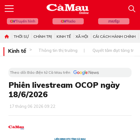
Truyền hình
Radio
ភាសាខ្មែរ
THỜI SỰ
CHÍNH TRỊ
KINH TẾ
XÃ HỘI
CẢI CÁCH HÀNH CHÍNH
Kinh tế
Thông tin thị trường
Quyết tâm đạt tăng trưở
Theo dõi Báo điện tử Cà Mau trên
Phiên livestream OCOP ngày
18/6/2026
17 tháng 06 2026 09:22