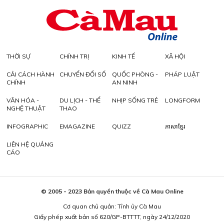
THỜI SỰ
CHÍNH TRỊ
KINH TẾ
XÃ HỘI
CẢI CÁCH HÀNH
CHUYỂN ĐỔI SỐ
QUỐC PHÒNG -
PHÁP LUẬT
CHÍNH
AN NINH
VĂN HÓA -
DU LỊCH - THỂ
NHỊP SỐNG TRẺ
LONGFORM
NGHỆ THUẬT
THAO
INFOGRAPHIC
EMAGAZINE
QUIZZ
ភាសាខ្មែរ
LIÊN HỆ QUẢNG
CÁO
© 2005 - 2023 Bản quyền thuộc về Cà Mau Online
Cơ quan chủ quản: Tỉnh ủy Cà Mau
Giấy phép xuất bản số 620/GP-BTTTT, ngày 24/12/2020