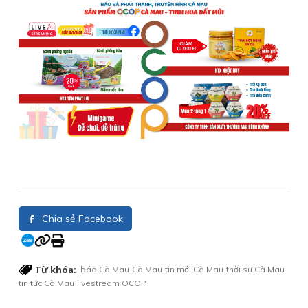
Chia sẻ Facebook
Từ khóa:
báo Cà Mau
Cà Mau
tin mới Cà Mau
thời sự Cà Mau
tin tức Cà Mau
livestream OCOP