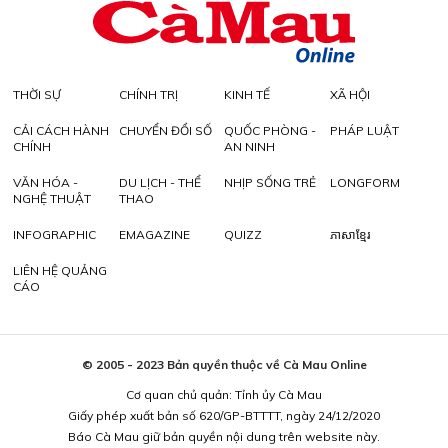
THỜI SỰ
CHÍNH TRỊ
KINH TẾ
XÃ HỘI
CẢI CÁCH HÀNH
CHUYỂN ĐỔI SỐ
QUỐC PHÒNG -
PHÁP LUẬT
CHÍNH
AN NINH
VĂN HÓA -
DU LỊCH - THỂ
NHỊP SỐNG TRẺ
LONGFORM
NGHỆ THUẬT
THAO
INFOGRAPHIC
EMAGAZINE
QUIZZ
ភាសាខ្មែរ
LIÊN HỆ QUẢNG
CÁO
© 2005 - 2023 Bản quyền thuộc về Cà Mau Online
Cơ quan chủ quản: Tỉnh ủy Cà Mau
Giấy phép xuất bản số 620/GP-BTTTT, ngày 24/12/2020
Báo Cà Mau giữ bản quyền nội dung trên website này.