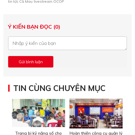
tin tức Cà Mau
livestream OCOP
Ý KIẾN BẠN ĐỌC (0)
TIN CÙNG CHUYÊN MỤC
Trang bị kỹ năng số cho
Hoàn thiện công cụ quản lý