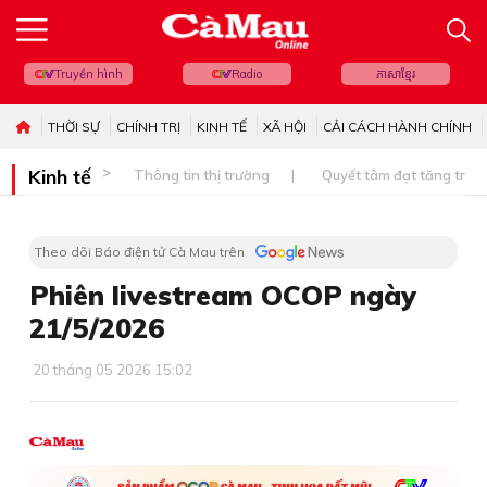
Truyền hình
Radio
ភាសាខ្មែរ
THỜI SỰ
CHÍNH TRỊ
KINH TẾ
XÃ HỘI
CẢI CÁCH HÀNH CHÍNH
Kinh tế
Thông tin thị trường
Quyết tâm đạt tăng trưở
Theo dõi Báo điện tử Cà Mau trên
Phiên livestream OCOP ngày
21/5/2026
20 tháng 05 2026 15:02