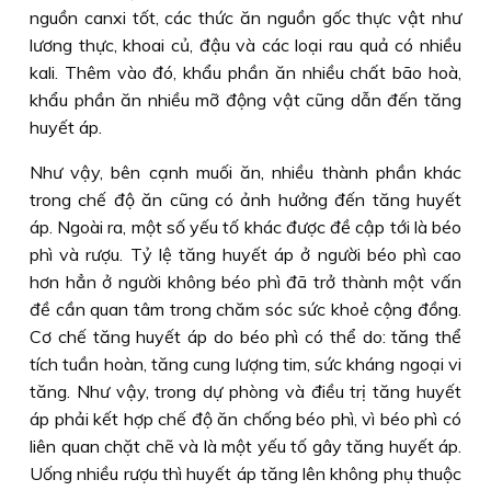
nguồn canxi tốt, các thức ăn nguồn gốc thực vật như
lương thực, khoai củ, đậu và các loại rau quả có nhiều
kali. Thêm vào đó, khẩu phần ăn nhiều chất bão hoà,
khẩu phần ăn nhiều mỡ động vật cũng dẫn đến tăng
huyết áp.
Như vậy, bên cạnh muối ăn, nhiều thành phần khác
trong chế độ ăn cũng có ảnh hưởng đến tăng huyết
áp. Ngoài ra, một số yếu tố khác được đề cập tới là béo
phì và rượu. Tỷ lệ tăng huyết áp ở người béo phì cao
hơn hẳn ở người không béo phì đã trở thành một vấn
đề cần quan tâm trong chăm sóc sức khoẻ cộng đồng.
Cơ chế tăng huyết áp do béo phì có thể do: tăng thể
tích tuần hoàn, tăng cung lượng tim, sức kháng ngoại vi
tăng. Như vậy, trong dự phòng và điều trị tăng huyết
áp phải kết hợp chế độ ăn chống béo phì, vì béo phì có
liên quan chặt chẽ và là một yếu tố gây tăng huyết áp.
Uống nhiều rượu thì huyết áp tăng lên không phụ thuộc