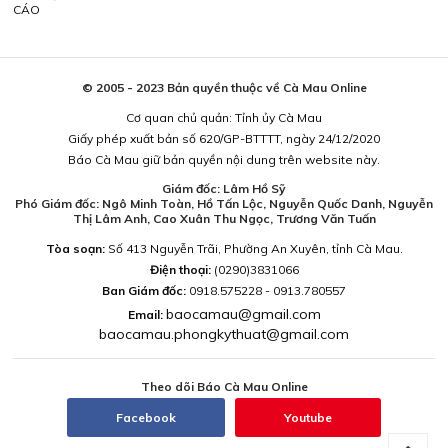
CÁO
© 2005 - 2023 Bản quyền thuộc về Cà Mau Online
Cơ quan chủ quản: Tỉnh ủy Cà Mau
Giấy phép xuất bản số 620/GP-BTTTT, ngày 24/12/2020
Báo Cà Mau giữ bản quyền nội dung trên website này.
Giám đốc: Lâm Hồ Sỹ
Phó Giám đốc: Ngô Minh Toàn, Hồ Tấn Lộc, Nguyễn Quốc Danh, Nguyễn
Thị Lâm Anh, Cao Xuân Thu Ngọc, Trương Văn Tuấn
Tòa soạn:
Số 413 Nguyễn Trãi, Phường An Xuyên, tỉnh Cà Mau.
Điện thoại:
(0290)3831066
Ban Giám đốc:
0918.575228 - 0913.780557
baocamau@gmail.com
Email:
baocamau.phongkythuat@gmail.com
Theo dõi Báo Cà Mau Online
Facebook
Youtube