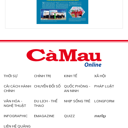
THỜI SỰ
CHÍNH TRỊ
KINH TẾ
XÃ HỘI
CẢI CÁCH HÀNH
CHUYỂN ĐỔI SỐ
QUỐC PHÒNG -
PHÁP LUẬT
CHÍNH
AN NINH
VĂN HÓA -
DU LỊCH - THỂ
NHỊP SỐNG TRẺ
LONGFORM
NGHỆ THUẬT
THAO
INFOGRAPHIC
EMAGAZINE
QUIZZ
ភាសាខ្មែរ
LIÊN HỆ QUẢNG