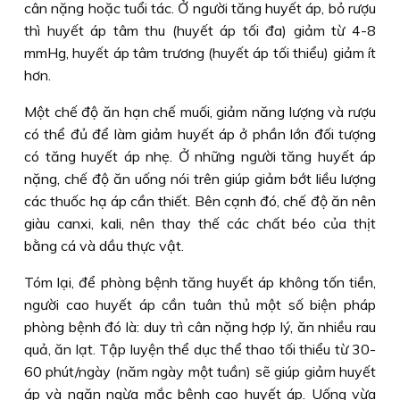
cân nặng hoặc tuổi tác. Ở người tăng huyết áp, bỏ rượu
thì huyết áp tâm thu (huyết áp tối đa) giảm từ 4-8
mmHg, huyết áp tâm trương (huyết áp tối thiểu) giảm ít
hơn.
Một chế độ ăn hạn chế muối, giảm năng lượng và rượu
có thể đủ để làm giảm huyết áp ở phần lớn đối tượng
có tăng huyết áp nhẹ. Ở những người tăng huyết áp
nặng, chế độ ăn uống nói trên giúp giảm bớt liều lượng
các thuốc hạ áp cần thiết. Bên cạnh đó, chế độ ăn nên
giàu canxi, kali, nên thay thế các chất béo của thịt
bằng cá và dầu thực vật.
Tóm lại, để phòng bệnh tăng huyết áp không tốn tiền,
người cao huyết áp cần tuân thủ một số biện pháp
phòng bệnh đó là: duy trì cân nặng hợp lý, ăn nhiều rau
quả, ăn lạt. Tập luyện thể dục thể thao tối thiểu từ 30-
60 phút/ngày (năm ngày một tuần) sẽ giúp giảm huyết
áp và ngăn ngừa mắc bệnh cao huyết áp. Uống vừa