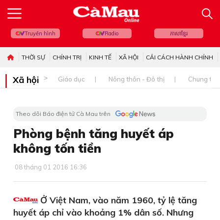
Truyền hình
Radio
ភាសាខ្មែរ
THỜI SỰ
CHÍNH TRỊ
KINH TẾ
XÃ HỘI
CẢI CÁCH HÀNH CHÍNH
Xã hội
Giáo dục
Nông thôn - Đô thị
Chung tay 
Theo dõi Báo điện tử Cà Mau trên
Phòng bệnh tăng huyết áp
không tốn tiền
08 tháng 01 2016 16:36
Ở Việt Nam, vào năm 1960, tỷ lệ tăng
huyết áp chỉ vào khoảng 1% dân số. Nhưng