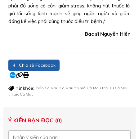
phải đồ uống có cồn, giảm stress, không hút thuốc lá,
giữ lối sống lành mạnh sẽ giúp ngăn ngừa và giảm
đáng kể việc phải dùng thuốc điều trị bệnh./.
Bác sĩ Nguyễn Hiền
Chia sẻ Facebook
Từ khóa:
báo Cà Mau
Cà Mau
tin mới Cà Mau
thời sự Cà Mau
tin tức Cà Mau
Ý KIẾN BẠN ĐỌC (0)