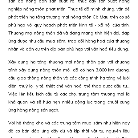
sản do nông dân sản xuất ra, thúc đẩy sản xuất nông
nghiệp nông thôn phát triển. Thực tế đã minh chứng, vấn đề
phát triển hạ tầng thương mại nông thôn Cà Mau trên cơ sở
phù hợp với quy hoạch phát triển kinh tế - xã hội của tỉnh.
Thương mại nông thôn đã và đang mang tính hiện đại, đáp
ứng được nhu cầu mua sắm, trao đổi hàng hoá của thương
nhân và dân cư trên địa bàn phù hợp với văn hoá tiêu dùng.
Xây dựng hạ tầng thương mại nông thôn gắn với chương
trình xây dựng nông thôn mới, đã có hơn 3.860 km đường,
cầu giao thông nông thôn và các công trình hạ tầng về lưới
điện, thuỷ lợi, y tế, thiết chế văn hoá, thể thao được đầu tư…
Việc liên kết, kích cầu từ các chợ, trung tâm thương mại là
khả quan và sẽ hứa hẹn nhiều động lực trong chuỗi cung
ứng hàng nông sản sạch.
Với hệ thống chợ và các trung tâm mua sắm như hiện nay
đã cơ bản đáp ứng đầy đủ và kịp thời vật tư, nguyên liệu