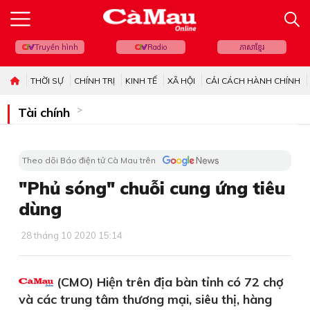
Truyền hình
Radio
ភាសាខ្មែរ
THỜI SỰ
CHÍNH TRỊ
KINH TẾ
XÃ HỘI
CẢI CÁCH HÀNH CHÍNH
Tài chính
Theo dõi Báo điện tử Cà Mau trên
"Phủ sóng" chuỗi cung ứng tiêu
dùng
28 tháng 10 2020 15:14
(CMO) Hiện trên địa bàn tỉnh có 72 chợ
và các trung tâm thương mại, siêu thị, hàng