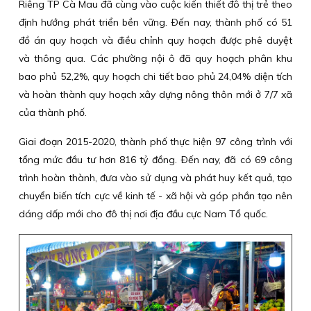
Riêng TP Cà Mau đã cùng vào cuộc kiến thiết đô thị trẻ theo
định hướng phát triển bền vững. Ðến nay, thành phố có 51
đồ án quy hoạch và điều chỉnh quy hoạch được phê duyệt
và thông qua. Các phường nội ô đã quy hoạch phân khu
bao phủ 52,2%, quy hoạch chi tiết bao phủ 24,04% diện tích
và hoàn thành quy hoạch xây dựng nông thôn mới ở 7/7 xã
của thành phố.
Giai đoạn 2015-2020, thành phố thực hiện 97 công trình với
tổng mức đầu tư hơn 816 tỷ đồng. Ðến nay, đã có 69 công
trình hoàn thành, đưa vào sử dụng và phát huy kết quả, tạo
chuyển biến tích cực về kinh tế - xã hội và góp phần tạo nên
dáng dấp mới cho đô thị nơi địa đầu cực Nam Tổ quốc.