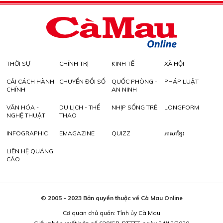
THỜI SỰ
CHÍNH TRỊ
KINH TẾ
XÃ HỘI
CẢI CÁCH HÀNH
CHUYỂN ĐỔI SỐ
QUỐC PHÒNG -
PHÁP LUẬT
CHÍNH
AN NINH
VĂN HÓA -
DU LỊCH - THỂ
NHỊP SỐNG TRẺ
LONGFORM
NGHỆ THUẬT
THAO
INFOGRAPHIC
EMAGAZINE
QUIZZ
ភាសាខ្មែរ
LIÊN HỆ QUẢNG
CÁO
© 2005 - 2023 Bản quyền thuộc về Cà Mau Online
Cơ quan chủ quản: Tỉnh ủy Cà Mau