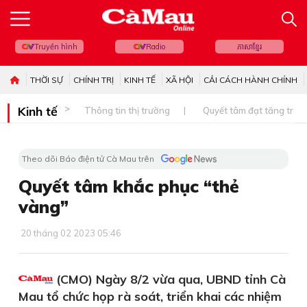
Truyền hình
Radio
ភាសាខ្មែរ
THỜI SỰ
CHÍNH TRỊ
KINH TẾ
XÃ HỘI
CẢI CÁCH HÀNH CHÍNH
Kinh tế
Thông tin thị trường
Quyết tâm đạt tăng trưở
Theo dõi Báo điện tử Cà Mau trên
Quyết tâm khắc phục “thẻ
vàng”
20 tháng 02 2023 05:46
(CMO) Ngày 8/2 vừa qua, UBND tỉnh Cà
Mau tổ chức họp rà soát, triển khai các nhiệm