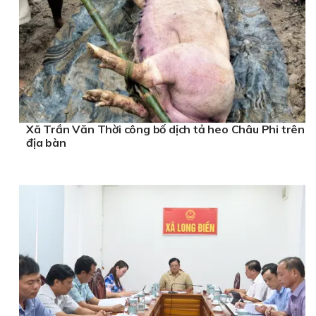
Xã Trần Văn Thời công bố dịch tả heo Châu Phi trên
địa bàn