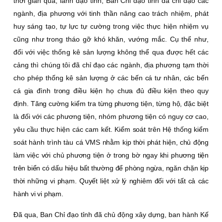
thời gian qua, lãnh đạo tỉnh, Ban Chỉ đạo tỉnh đã chỉ đạo các
ngành, địa phương với tinh thần nâng cao trách nhiệm, phát
huy sáng tạo, tự lực tự cường trong việc thực hiện nhiệm vụ
cũng như trong tháo gỡ khó khăn, vướng mắc. Cụ thể như,
đối với việc thống kê sản lượng không thể qua được hết các
cảng thì chúng tôi đã chỉ đạo các ngành, địa phương tạm thời
cho phép thống kê sản lượng ở các bến
cá tư nhân, các bến
cá gia đình trong điều kiện họ chưa đủ điều kiện theo quy
định. Tăng cường kiểm tra từng phương tiện, từng hộ, đặc biệt
là đối với các phương tiện, nhóm phương tiện có nguy cơ cao,
yêu cầu thực hiện các cam kết. Kiểm soát trên Hệ thống kiểm
soát hành trình tàu cá VMS nhằm
kịp thời phát hiện, chủ động
làm việc với chủ phương tiện ở trong bờ ngay khi phương tiện
trên biển có dấu hiệu bất thường để phòng ngừa, ngăn chặn kịp
thời những vi phạm. Quyết liệt xử lý nghiêm đối với tất cả các
hành vi vi phạm.
Ðã qua, Ban Chỉ đạo tỉnh đã chủ động xây dựng, ban hành Kế