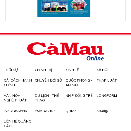
THỜI SỰ
CHÍNH TRỊ
KINH TẾ
XÃ HỘI
CẢI CÁCH HÀNH
CHUYỂN ĐỔI SỐ
QUỐC PHÒNG -
PHÁP LUẬT
CHÍNH
AN NINH
VĂN HÓA -
DU LỊCH - THỂ
NHỊP SỐNG TRẺ
LONGFORM
NGHỆ THUẬT
THAO
INFOGRAPHIC
EMAGAZINE
QUIZZ
ភាសាខ្មែរ
LIÊN HỆ QUẢNG
CÁO