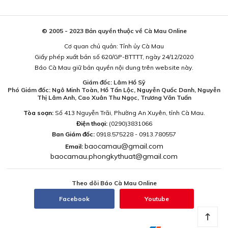
© 2005 - 2023 Bản quyền thuộc về Cà Mau Online
Cơ quan chủ quản: Tỉnh ủy Cà Mau
Giấy phép xuất bản số 620/GP-BTTTT, ngày 24/12/2020
Báo Cà Mau giữ bản quyền nội dung trên website này.
Giám đốc: Lâm Hồ Sỹ
Phó Giám đốc: Ngô Minh Toàn, Hồ Tấn Lộc, Nguyễn Quốc Danh, Nguyễn
Thị Lâm Anh, Cao Xuân Thu Ngọc, Trương Văn Tuấn
Tòa soạn:
Số 413 Nguyễn Trãi, Phường An Xuyên, tỉnh Cà Mau.
Điện thoại:
(0290)3831066
Ban Giám đốc:
0918.575228 - 0913.780557
baocamau@gmail.com
Email:
baocamau.phongkythuat@gmail.com
Theo dõi Báo Cà Mau Online
Facebook
Youtube