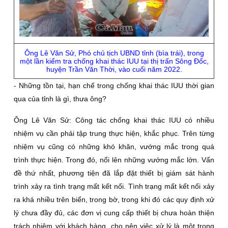
Ông Lê Văn Sử, Phó chủ tịch UBND tỉnh (bìa trái), trong
một lần kiểm tra chống khai thác IUU tại thị trấn Sông Ðốc,
huyện Trần Văn Thời, vào cuối năm 2022.
- Những tồn tại, hạn chế trong chống khai thác IUU thời gian
qua của tỉnh là gì, thưa ông?
Ông Lê Văn Sử:
Công tác chống khai thác IUU có nhiều
nhiệm vụ cần phải tập trung thực hiện, khắc phục. Trên từng
nhiệm vụ cũng có những khó khăn, vướng mắc trong quá
trình thực hiện. Trong đó, nổi lên những vướng mắc lớn. Vấn
đề thứ nhất, phương tiện đã lắp đặt thiết bị giám sát hành
trình xảy ra tình trạng mất kết nối. Tình trạng mất kết nối xảy
ra khá nhiều trên biển, trong bờ, trong khi đó các quy định xử
lý chưa đầy đủ, các đơn vị cung cấp thiết bị chưa hoàn thiện
trách nhiệm với khách hàng, cho nên việc xử lý là một trong