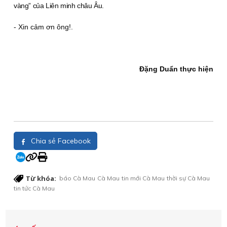
vàng” của Liên minh châu Âu.
- Xin cảm ơn ông!.
Ðặng Duẩn thực hiện
Chia sẻ Facebook
Từ khóa:
báo Cà Mau
Cà Mau
tin mới Cà Mau
thời sự Cà Mau
tin tức Cà Mau