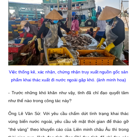
V
iệc thống kê, xác nhận, chứng nhận truy xuất nguồn gốc sản
phẩm khai thác xuất đi nước ngoài gặp khó. (ảnh minh hoạ)
- Trước những khó khăn như vậy, tỉnh đã chỉ đạo quyết tâm
như thế nào trong công tác này?
Ông Lê Văn Sử:
Với yêu cầu chấm dứt tình trạng khai thác
vùng biển nước ngoài, yêu cầu về mặt thời gian để tháo gỡ
“thẻ vàng” theo khuyến cáo của Liên minh châu Âu thì trong