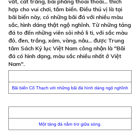
vắt, cát trắng, bãi phẳng thoai thoải... thích
hợp cho vui chơi, tắm biển. Điều thú vị là tại
bãi biển này, có những bãi đá với nhiều màu
sắc, hình dáng thật ngộ nghĩnh. Từ những tảng
đá to đến những viên sỏi nhỏ li ti, với sắc màu
đỏ, đen, trắng, xám, vàng, nâu... được Trung
tâm Sách Kỷ lục Việt Nam công nhận là "Bãi
đá có hình dạng, màu sắc nhiều nhất ở Việt
Nam".
Bãi biển Cổ Thạch với những bãi đá hình dáng ngộ nghĩnh
Một tảng đá nằm trơ giữa sóng.