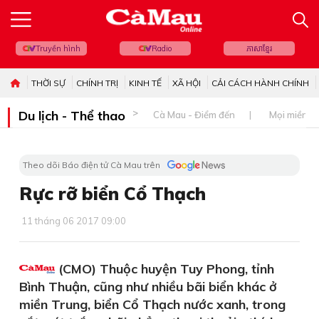
Truyền hình
Radio
ភាសាខ្មែរ
THỜI SỰ
CHÍNH TRỊ
KINH TẾ
XÃ HỘI
CẢI CÁCH HÀNH CHÍNH
Du lịch - Thể thao
Cà Mau - Điểm đến
Mọi miền đ
Theo dõi Báo điện tử Cà Mau trên
Rực rỡ biển Cổ Thạch
11 tháng 06 2017 09:00
(CMO) Thuộc huyện Tuy Phong, tỉnh
Bình Thuận, cũng như nhiều bãi biển khác ở
miền Trung, biển Cổ Thạch nước xanh, trong