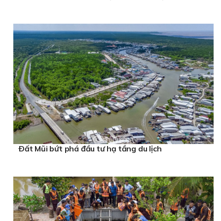
Ðất Mũi bứt phá đầu tư hạ tầng du lịch