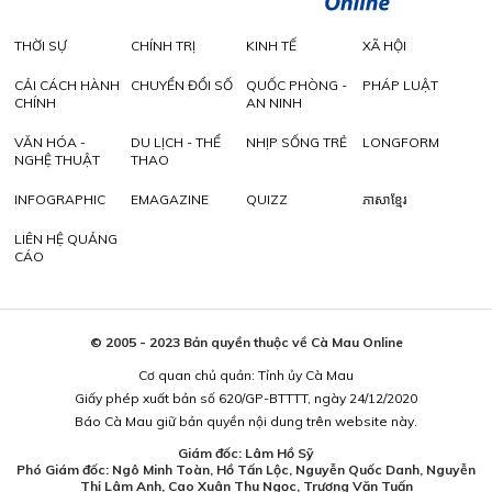
THỜI SỰ
CHÍNH TRỊ
KINH TẾ
XÃ HỘI
CẢI CÁCH HÀNH
CHUYỂN ĐỔI SỐ
QUỐC PHÒNG -
PHÁP LUẬT
CHÍNH
AN NINH
VĂN HÓA -
DU LỊCH - THỂ
NHỊP SỐNG TRẺ
LONGFORM
NGHỆ THUẬT
THAO
INFOGRAPHIC
EMAGAZINE
QUIZZ
ភាសាខ្មែរ
LIÊN HỆ QUẢNG
CÁO
© 2005 - 2023 Bản quyền thuộc về Cà Mau Online
Cơ quan chủ quản: Tỉnh ủy Cà Mau
Giấy phép xuất bản số 620/GP-BTTTT, ngày 24/12/2020
Báo Cà Mau giữ bản quyền nội dung trên website này.
Giám đốc: Lâm Hồ Sỹ
Phó Giám đốc: Ngô Minh Toàn, Hồ Tấn Lộc, Nguyễn Quốc Danh, Nguyễn
Thị Lâm Anh, Cao Xuân Thu Ngọc, Trương Văn Tuấn