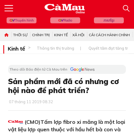
Truyền hình
Radio
ភាសាខ្មែរ
THỜI SỰ
CHÍNH TRỊ
KINH TẾ
XÃ HỘI
CẢI CÁCH HÀNH CHÍNH
Kinh tế
Thông tin thị trường
Quyết tâm đạt tăng trưở
Theo dõi Báo điện tử Cà Mau trên
Sản phẩm mới đã có nhưng cơ
hội nào để phát triển?
07 tháng 11 2019 08:32
(CMO)Tấm lợp fibro xi măng là một loại
vật liệu lợp quen thuộc với hầu hết bà con và