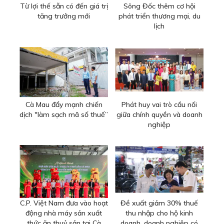
Từ lợi thế sẵn có đến giá trị
Sông Đốc thêm cơ hội
tăng trưởng mới
phát triển thương mại, du
lịch
Cà Mau đẩy mạnh chiến
Phát huy vai trò cầu nối
dịch "làm sạch mã số thuế”
giữa chính quyền và doanh
nghiệp
C.P. Việt Nam đưa vào hoạt
Đề xuất giảm 30% thuế
động nhà máy sản xuất
thu nhập cho hộ kinh
thức ăn thuỷ sản tại Cà
doanh, doanh nghiệp có