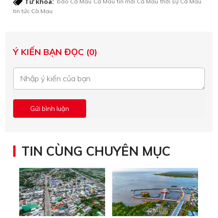
Từ khóa:
báo Cà Mau
Cà Mau
tin mới Cà Mau
thời sự Cà Mau
tin tức Cà Mau
Ý KIẾN BẠN ĐỌC (0)
TIN CÙNG CHUYÊN MỤC