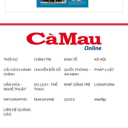
THỜI SỰ
CHÍNH TRỊ
KINH TẾ
XÃ HỘI
CẢI CÁCH HÀNH
CHUYỂN ĐỔI SỐ
QUỐC PHÒNG -
PHÁP LUẬT
CHÍNH
AN NINH
VĂN HÓA -
DU LỊCH - THỂ
NHỊP SỐNG TRẺ
LONGFORM
NGHỆ THUẬT
THAO
INFOGRAPHIC
EMAGAZINE
QUIZZ
ភាសាខ្មែរ
LIÊN HỆ QUẢNG
CÁO