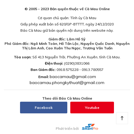
© 2005 - 2023 Bản quyền thuộc về Cà Mau Online
Cơ quan chủ quản: Tỉnh ủy Cà Mau
Giấy phép xuất bản số 620/GP-BTTTT, ngày 24/12/2020
Báo Cà Mau giữ bản quyền nội dung trên website này.
Giám đốc: Lâm Hồ Sỹ
Phó Giám đốc: Ngô Minh Toàn, Hồ Tấn Lộc, Nguyễn Quốc Danh, Nguyễn
Thị Lâm Anh, Cao Xuân Thu Ngọc, Trương Văn Tuấn
Tòa soạn:
Số 413 Nguyễn Trãi, Phường An Xuyên, tỉnh Cà Mau.
Điện thoại:
(0290)3831066
Ban Giám đốc:
0918.575228 - 0913.780557
baocamau@gmail.com
Email:
baocamau.phongkythuat@gmail.com
Theo dõi Báo Cà Mau Online
Facebook
Youtube
Phát triển bởi