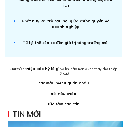
lịch
Phát huy vai trò cầu nối giữa chính quyền và
doanh nghiệp
Từ lợi thế sẵn có đến giá trị tăng trưởng mới
thiệp báo hỷ là gì
Giải thích
và khi nào nên dùng thay cho thiệp
mời cưới.
các mẫu menu quán nhậu
nồi nấu cháo
sữa tắm cao cấp
TIN MỚI
gia công sản xuất nước hoa
Ifree
nệm lò xo
Mua
tại thegioinem