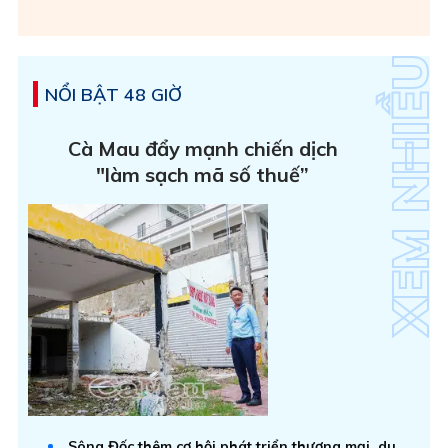
NỔI BẬT 48 GIỜ
Cà Mau đẩy mạnh chiến dịch
"làm sạch mã số thuế”
Sông Đốc thêm cơ hội phát triển thương mại, du