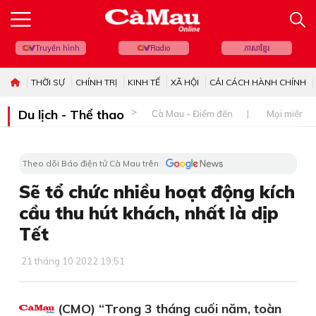
Truyền hình
Radio
ភាសាខ្មែរ
THỜI SỰ
CHÍNH TRỊ
KINH TẾ
XÃ HỘI
CẢI CÁCH HÀNH CHÍNH
Du lịch - Thể thao
Cà Mau - Điểm đến
Mọi miền đ
Theo dõi Báo điện tử Cà Mau trên
Sẽ tổ chức nhiều hoạt động kích
cầu thu hút khách, nhất là dịp
Tết
21 tháng 10 2022 19:51
(CMO) “Trong 3 tháng cuối năm, toàn