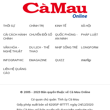
THỜI SỰ
CHÍNH TRỊ
KINH TẾ
XÃ HỘI
CẢI CÁCH HÀNH
CHUYỂN ĐỔI SỐ
QUỐC PHÒNG -
PHÁP LUẬT
CHÍNH
AN NINH
VĂN HÓA -
DU LỊCH - THỂ
NHỊP SỐNG TRẺ
LONGFORM
NGHỆ THUẬT
THAO
INFOGRAPHIC
EMAGAZINE
QUIZZ
ភាសាខ្មែរ
LIÊN HỆ QUẢNG
CÁO
© 2005 - 2023 Bản quyền thuộc về Cà Mau Online
Cơ quan chủ quản: Tỉnh ủy Cà Mau
Giấy phép xuất bản số 620/GP-BTTTT, ngày 24/12/2020
Báo Cà Mau giữ bản quyền nội dung trên website này.