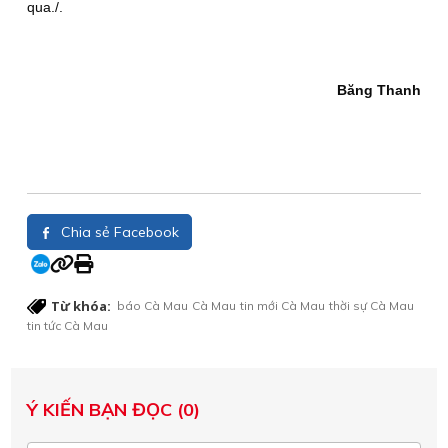
qua./.
Băng Thanh
Chia sẻ Facebook
Từ khóa:
báo Cà Mau
Cà Mau
tin mới Cà Mau
thời sự Cà Mau
tin tức Cà Mau
Ý KIẾN BẠN ĐỌC (0)