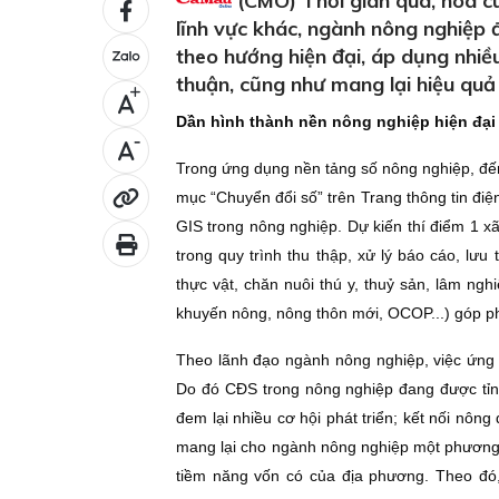
(CMO) Thời gian qua, hoà cù
lĩnh vực khác, ngành nông nghiệp 
theo hướng hiện đại, áp dụng nhi
thuận, cũng như mang lại hiệu quả
+
Dần hình thành nền nông nghiệp hiện đại
-
Trong ứng dụng nền tảng số nông nghiệp, đế
mục “Chuyển đổi số” trên Trang thông tin điệ
GIS trong nông nghiệp. Dự kiến thí điểm 1 
trong quy trình thu thập, xử lý báo cáo, lưu
thực vật, chăn nuôi thú y, thuỷ sản, lâm ngh
khuyến nông, nông thôn mới, OCOP...) góp ph
Theo lãnh đạo ngành nông nghiệp, việc ứng d
Do đó CÐS trong nông nghiệp đang được tỉnh
đem lại nhiều cơ hội phát triển; kết nối nông
mang lại cho ngành nông nghiệp một phương th
tiềm năng vốn có của địa phương. Theo đ