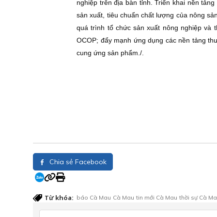
nghiệp trên địa bàn tỉnh. Triển khai nền tản
sản xuất, tiêu chuẩn chất lượng của nông s
quá trình tổ chức sản xuất nông nghiệp và 
OCOP; đẩy mạnh ứng dụng các nền tảng thươ
cung ứng sản phẩm./.
Chia sẻ Facebook
Từ khóa:
báo Cà Mau
Cà Mau
tin mới Cà Mau
thời sự Cà M