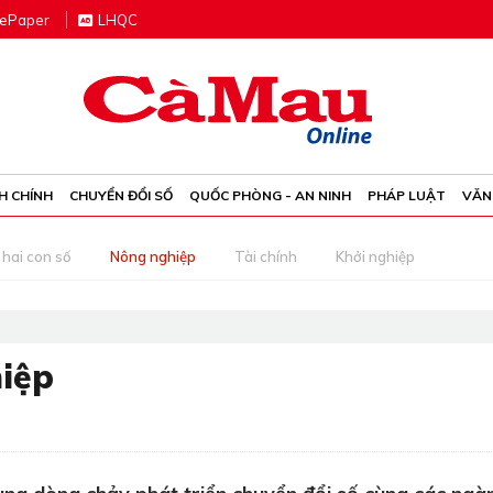
e
P
aper
LHQC
H CHÍNH
CHUYỂN ĐỔI SỐ
QUỐC PHÒNG - AN NINH
PHÁP LUẬT
VĂN
 hai con số
Nông nghiệp
Tài chính
Khởi nghiệp
hiệp