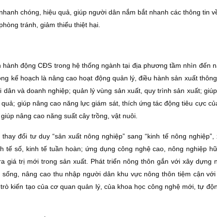
nhanh chóng, hiệu quả, giúp người dân nắm bắt nhanh các thông tin về 
hòng tránh, giảm thiểu thiệt hại.
h hành động CÐS trong hệ thống ngành tại địa phương tầm nhìn đến 
ong kế hoạch là nâng cao hoạt động quản lý, điều hành sản xuất thông
 dân và doanh nghiệp; quản lý vùng sản xuất, quy trình sản xuất; giúp
quả; giúp nâng cao năng lực giám sát, thích ứng tác động tiêu cực củ
giúp nâng cao năng suất cây trồng, vật nuôi.
c thay đổi tư duy “sản xuất nông nghiệp” sang “kinh tế nông nghiệp”,
h tế số, kinh tế tuần hoàn; ứng dụng công nghệ cao, nông nghiệp h
 ra giá trị mới trong sản xuất. Phát triển nông thôn gắn với xây dựng
 sống, nâng cao thu nhập người dân khu vực nông thôn tiệm cận với
 trò kiến tạo của cơ quan quản lý, của khoa học công nghệ mới, tự độn