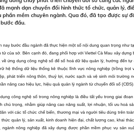
ng dòng chảy phát triển chuyển đổi số cùng các ngàn
đã mạnh dạn chuyển đổi hình thức tổ chức, quản lý, đi
ều phần mềm chuyên ngành. Qua đó, đã tạo được sự đ
 bước đầu.
n nay bước đầu ngành đã thực hiện một số nội dung quan trọng như t
n tử của sở. Bên cạnh đó, đang phối hợp với Viettel Cà Mau xây dựng 
xã về ứng dụng công nghệ số để số hoá dữ liệu quản lý, hướng đến tự
 trữ hệ thống dữ liệu thống kê thuộc lĩnh vực nông nghiệp (trồng trọt
iệp, phát triển nông thôn, thuỷ lợi, nước sạch và vệ sinh môi trường 
ần nâng cao hiệu lực, hiệu quả quản lý ngành từ chuyển đổi số (CÐS)
ụng công nghệ số trong nông nghiệp là điều tất yếu trong giai đoạn 
 chú trọng, nhằm giúp nâng cao năng suất, lợi nhuận, tối ưu hoá sả
 dân với các tổ chức chế biến, thương mại và người tiêu dùng trên toàn
ức quản lý, sản xuất, kinh doanh hiện đại, chất lượng cao, khai thác
ó, ngành nông nghiệp đã xây dựng được phần mềm phục vụ sản xu