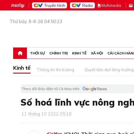
ភាសាខ្មែរ
Truyền hình
Radio
M
ultimedia
Thứ bảy, 8-8-26 04:50:23
THỜI SỰ
CHÍNH TRỊ
KINH TẾ
XÃ HỘI
CẢI CÁCH HÀN
Kinh tế
Thông tin thị trường
Quyết tâm đạt tăng trưởng
Theo dõi Báo điện tử Cà Mau trên
Số hoá lĩnh vực nông ng
11 tháng 10 2022 05:18