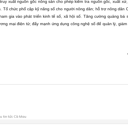
g truy xuất nguồn gốc nông sản cho phép kiểm tra nguồn gốc, xuất xứ,
ản. Tổ chức phổ cập kỹ năng số cho người nông dân; hỗ trợ nông dân 
tham gia vào phát triển kinh tế số, xã hội số. Tăng cường quảng bá
ng mại điện tử; đẩy mạnh ứng dụng công nghệ số để quản lý, giám 
au
tin tức Cà Mau