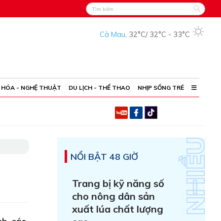
Cà Mau
,
32°C
/
32°C
-
33°C
 HÓA - NGHỆ THUẬT
DU LỊCH - THỂ THAO
NHỊP SỐNG TRẺ
NỔI BẬT 48 GIỜ
Trang bị kỹ năng số
cho nông dân sản
xuất lúa chất lượng