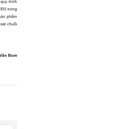
 quy trình
CÐS trong
 sản phẩm
sát chuỗi
Văn Ðum