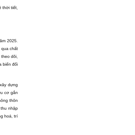
thời tiết,
năm 2025.
 qua chất
 theo dõi,
a biến đổi
 xây dựng
ữu cơ gắn
 nông thôn
 thu nhập
g hoá, trí