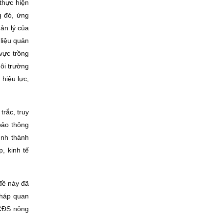
thực hiện
g đó, ứng
uản lý của
liệu quản
 vực trồng
môi trường
hiệu lực,
rắc, truy
bảo thông
ình thành
, kinh tế
 đề này đã
pháp quan
 CÐS nông