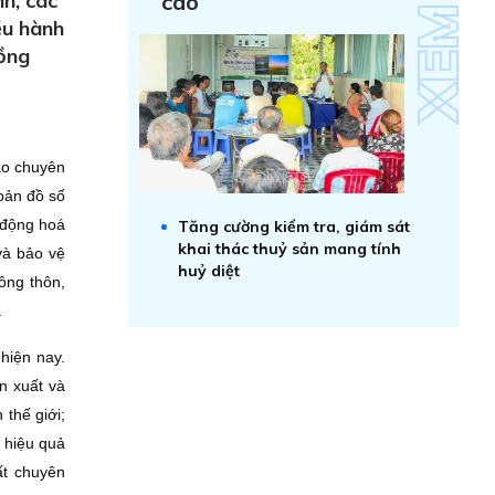
h, các
cao
ều hành
ồng
ạo chuyên
bản đồ số
 động hoá
Tăng cường kiểm tra, giám sát
khai thác thuỷ sản mang tính
 và bảo vệ
huỷ diệt
nông thôn,
.
hiện nay.
n xuất và
 thế giới;
 hiệu quả
ất chuyên