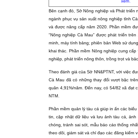
xem.
Bên cạnh đó, Sở Nông nghiệp và Phát triển
ngành phục vụ sản xuất nông nghiệp tỉnh Cà
và được nâng cấp năm 2020. Phần mềm được t
“Nông nghiệp Cà Mau” được phát triển trên 
minh, máy tính bảng; phiên bản Web sử dụng 
khai thác. Phần mềm Nông nghiệp cung cấp thô
nghiệp, phát triển nông thôn, trồng trọt và b
Theo đánh giá của Sở NN&PTNT, với việc đưa
Cà Mau đã có những thay đổi vượt bậc trên
quân 4,91%/năm. Ðến nay, có 54/82 xã đạt
NTM.
Phần mềm quản lý tàu cá giúp in ấn các biểu 
tin, cập nhật dữ liệu và lưu ảnh tàu cá, ảnh
chóng, tránh sai sót, mẫu báo cáo thống nhất 
theo dõi, giám sát và chỉ đạo các đăng kiểm v