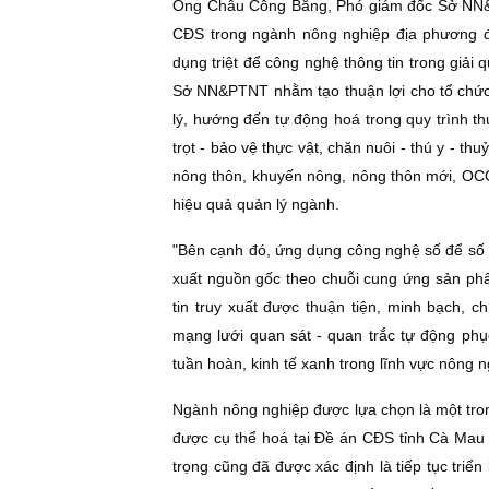
Ông Châu Công Bằng, Phó giám đốc Sở NN&PTN
CÐS trong ngành nông nghiệp địa phương đ
dụng triệt để công nghệ thông tin trong giải 
Sở NN&PTNT nhằm tạo thuận lợi cho tổ chức,
lý, hướng đến tự động hoá trong quy trình thu
trọt - bảo vệ thực vật, chăn nuôi - thú y - th
nông thôn, khuyến nông, nông thôn mới, OCOP
hiệu quả quản lý ngành.
"Bên cạnh đó, ứng dụng công nghệ số để số ho
xuất nguồn gốc theo chuỗi cung ứng sản ph
tin truy xuất được thuận tiện, minh bạch, 
mạng lưới quan sát - quan trắc tự động phụ
tuần hoàn, kinh tế xanh trong lĩnh vực nông
Ngành nông nghiệp được lựa chọn là một trong 
được cụ thể hoá tại Ðề án CÐS tỉnh Cà Mau
trọng cũng đã được xác định là tiếp tục tri