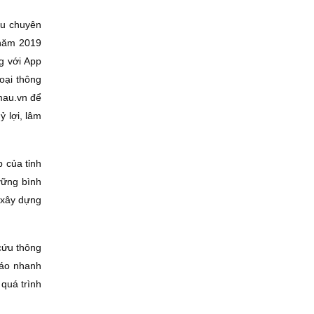
ệu chuyên
 năm 2019
g với App
oại thông
mau.vn để
ỷ lợi, lâm
 của tỉnh
vững bình
 xây dựng
cứu thông
cáo nhanh
 quá trình