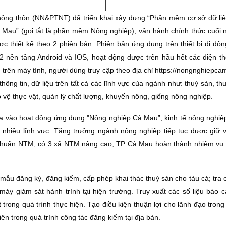
 nông thôn (NN&PTNT) đã triển khai xây dựng “Phần mềm cơ sở dữ li
 Mau” (gọi tắt là phần mềm Nông nghiệp), vận hành chính thức cuối
hiết kế theo 2 phiên bản: Phiên bản ứng dụng trên thiết bị di độn
2 nền tảng Android và IOS, hoạt động được trên hầu hết các điện th
trên máy tính, người dùng truy cập theo địa chỉ https://nongnghiepca
ng tin, dữ liệu trên tất cả các lĩnh vực của ngành như: thuỷ sản, thu
ảo vệ thực vật, quản lý chất lượng, khuyến nông, giống nông nghiệp.
 vào hoạt động ứng dụng "Nông nghiệp Cà Mau”, kinh tế nông nghiệp
 nhiều lĩnh vực. Tăng trưởng ngành nông nghiệp tiếp tục được giữ 
 chuẩn NTM, có 3 xã NTM nâng cao, TP Cà Mau hoàn thành nhiệm vụ
mẫu đăng ký, đăng kiểm, cấp phép khai thác thuỷ sản cho tàu cá; tra 
 máy giám sát hành trình tại hiện trường. Truy xuất các số liệu báo 
trong quá trình thực hiện. Tạo điều kiện thuận lợi cho lãnh đạo trong
iên trong quá trình công tác đăng kiểm tại địa bàn.