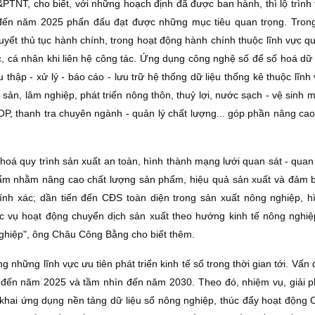
T, cho biết, với những hoạch định đã được ban hành, thì lộ trình 
ến năm 2025 phấn đấu đạt được những mục tiêu quan trọng. Tron
quyết thủ tục hành chính, trong hoạt động hành chính thuộc lĩnh vực q
 cá nhân khi liên hệ công tác. Ứng dụng công nghệ số để số hoá dữ 
 thập - xử lý - báo cáo - lưu trữ hệ thống dữ liệu thống kê thuộc lĩnh
uỷ sản, lâm nghiệp, phát triển nông thôn, thuỷ lợi, nước sạch - vệ sinh 
, thanh tra chuyên ngành - quản lý chất lượng... góp phần nâng cao 
á quy trình sản xuất an toàn, hình thành mạng lưới quan sát - quan t
ẩm nhằm nâng cao chất lượng sản phẩm, hiệu quả sản xuất và đảm 
chính xác; dần tiến đến CÐS toàn diện trong sản xuất nông nghiệp, h
c vụ hoạt động chuyển dịch sản xuất theo hướng kinh tế nông nghiệp
 nghiệp", ông Châu Công Bằng cho biết thêm.
những lĩnh vực ưu tiên phát triển kinh tế số trong thời gian tới. Vấn
 đến năm 2025 và tầm nhìn đến năm 2030. Theo đó, nhiệm vụ, giải 
ển khai ứng dụng nền tảng dữ liệu số nông nghiệp, thúc đẩy hoạt động