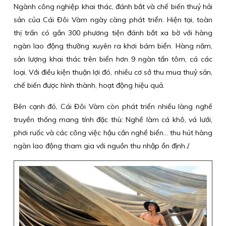
Ngành công nghiệp khai thác, đánh bắt và chế biến thuỷ hải
sản của Cái Đôi Vàm ngày càng phát triển. Hiện tại, toàn
thị trấn có gần 300 phương tiện đánh bắt xa bờ với hàng
ngàn lao động thường xuyên ra khơi bám biển. Hàng năm,
sản lượng khai thác trên biển hơn 9 ngàn tấn tôm, cá các
loại. Với điều kiện thuận lợi đó, nhiều cơ sở thu mua thuỷ sản,
chế biến được hình thành, hoạt động hiệu quả.
Bên cạnh đó, Cái Đôi Vàm còn phát triển nhiều làng nghề
truyền thống mang tính đặc thù: Nghề làm cá khô, vá lưới,
phơi ruốc và các công việc hậu cần nghề biển… thu hút hàng
ngàn lao động tham gia với nguồn thu nhập ổn định./.