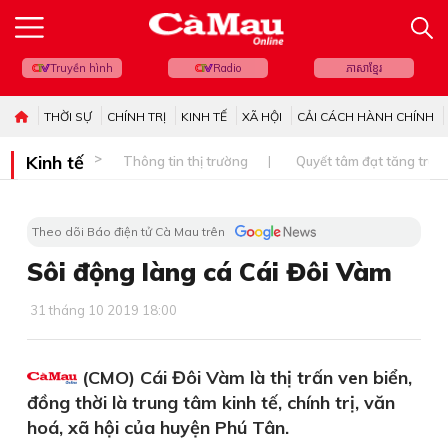
Truyền hình
Radio
ភាសាខ្មែរ
THỜI SỰ
CHÍNH TRỊ
KINH TẾ
XÃ HỘI
CẢI CÁCH HÀNH CHÍNH
Kinh tế
Thông tin thị trường
Quyết tâm đạt tăng trưở
Theo dõi Báo điện tử Cà Mau trên
Sôi động làng cá Cái Đôi Vàm
31 tháng 10 2019 18:00
(CMO) Cái Đôi Vàm là thị trấn ven biển,
đồng thời là trung tâm kinh tế, chính trị, văn
hoá, xã hội của huyện Phú Tân.