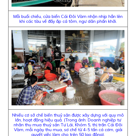
Mỗi buổi chiều, cửa biển Cái Đôi Vàm nhộn nhịp hẳn lên
khi các tàu về đầy ắp cá tôm, ngư dân phấn khởi.
Nhiều cơ sở chế biến thuỷ sản được xây dựng với quy mô
lớn, hoạt động hiệu quả. (Trong ảnh: Doanh nghiệp tư
nhân thu mua thuỷ sản Tư Lái, Khóm 5, thị trấn Cái Đôi
Vàm, mỗi ngày thu mua, sơ chế từ 4-5 tấn cá cơm, giải
quyết việc làm cho trên 50 lao động).