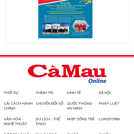
THỜI SỰ
CHÍNH TRỊ
KINH TẾ
XÃ HỘI
CẢI CÁCH HÀNH
CHUYỂN ĐỔI SỐ
QUỐC PHÒNG -
PHÁP LUẬT
CHÍNH
AN NINH
VĂN HÓA -
DU LỊCH - THỂ
NHỊP SỐNG TRẺ
LONGFORM
NGHỆ THUẬT
THAO