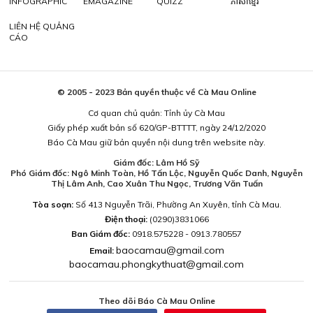
INFOGRAPHIC
EMAGAZINE
QUIZZ
ភាសាខ្មែរ
LIÊN HỆ QUẢNG
CÁO
© 2005 - 2023 Bản quyền thuộc về Cà Mau Online
Cơ quan chủ quản: Tỉnh ủy Cà Mau
Giấy phép xuất bản số 620/GP-BTTTT, ngày 24/12/2020
Báo Cà Mau giữ bản quyền nội dung trên website này.
Giám đốc: Lâm Hồ Sỹ
Phó Giám đốc: Ngô Minh Toàn, Hồ Tấn Lộc, Nguyễn Quốc Danh, Nguyễn
Thị Lâm Anh, Cao Xuân Thu Ngọc, Trương Văn Tuấn
Tòa soạn:
Số 413 Nguyễn Trãi, Phường An Xuyên, tỉnh Cà Mau.
Điện thoại:
(0290)3831066
Ban Giám đốc:
0918.575228 - 0913.780557
baocamau@gmail.com
Email:
baocamau.phongkythuat@gmail.com
Theo dõi Báo Cà Mau Online