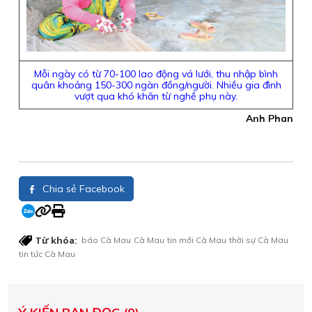
Mỗi ngày có từ 70-100 lao động vá lưới, thu nhập bình
quân khoảng 150-300 ngàn đồng/người. Nhiều gia đình
vượt qua khó khăn từ nghề phụ này.
Anh Phan
Chia sẻ Facebook
Từ khóa:
báo Cà Mau
Cà Mau
tin mới Cà Mau
thời sự Cà Mau
tin tức Cà Mau