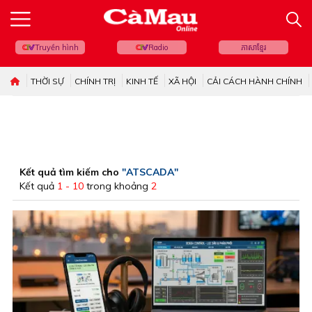
Truyền hình
Radio
ភាសាខ្មែរ
THỜI SỰ
CHÍNH TRỊ
KINH TẾ
XÃ HỘI
CẢI CÁCH HÀNH CHÍNH
Kết quả tìm kiếm cho
"ATSCADA"
Kết quả
1 - 10
trong khoảng
2