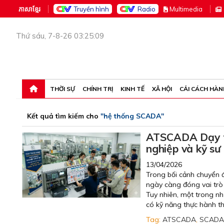
ភាសាខ្មែរ
Truyền hình
Radio
M
ultimedia
Thứ sáu, 7-8-26 03:25:09
THỜI SỰ
CHÍNH TRỊ
KINH TẾ
XÃ HỘI
CẢI CÁCH HÀN
Kết quả tìm kiếm cho
"hệ thống SCADA"
ATSCADA Dạy t
nghiệp và kỹ sư
13/04/2026
Trong bối cảnh chuyển 
ngày càng đóng vai trò 
Tuy nhiên, một trong nh
có kỹ năng thực hành th
Tag:
ATSCADA
,
SCADA