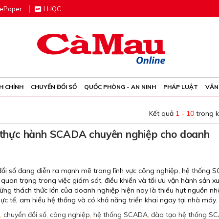
e
P
aper
LHQC
H CHÍNH
CHUYỂN ĐỔI SỐ
QUỐC PHÒNG - AN NINH
PHÁP LUẬT
VĂN
Kết quả
1 - 10
trong 
hực hành SCADA chuyên nghiệp cho doanh
đổi số đang diễn ra mạnh mẽ trong lĩnh vực công nghiệp, hệ thống
quan trọng trong việc giám sát, điều khiển và tối ưu vận hành sản xu
ững thách thức lớn của doanh nghiệp hiện nay là thiếu hụt nguồn nh
ực tế, am hiểu hệ thống và có khả năng triển khai ngay tại nhà máy.
,
chuyển đổi số
,
công nghiệp
,
hệ thống SCADA
,
đào tạo hệ thống S