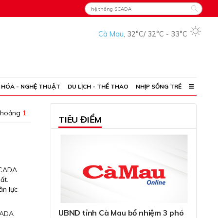
Cà Mau
,
32°C
/
32°C
-
33°C
 HÓA - NGHỆ THUẬT
DU LỊCH - THỂ THAO
NHỊP SỐNG TRẺ
khoảng
1
TIÊU ĐIỂM
 SCADA
ất.
ân lực
UBND tỉnh Cà Mau bổ nhiệm 3 phó
CADA