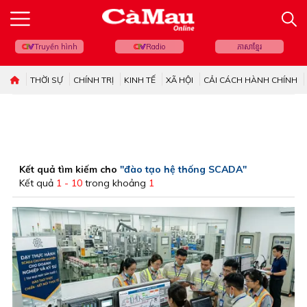
Truyền hình
Radio
ភាសាខ្មែរ
THỜI SỰ
CHÍNH TRỊ
KINH TẾ
XÃ HỘI
CẢI CÁCH HÀNH CHÍNH
Kết quả tìm kiếm cho
"đào tạo hệ thống SCADA"
Kết quả
1 - 10
trong khoảng
1