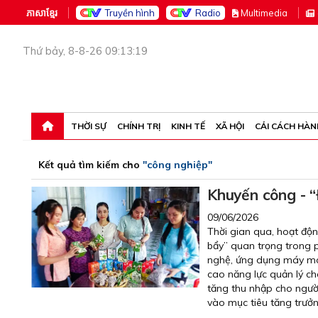
ភាសាខ្មែរ
Truyền hình
Radio
M
ultimedia
Thứ bảy, 8-8-26 09:13:19
THỜI SỰ
CHÍNH TRỊ
KINH TẾ
XÃ HỘI
CẢI CÁCH HÀN
Kết quả tìm kiếm cho
"công nghiệp"
Khuyến công - “
09/06/2026
Thời gian qua, hoạt độn
bẩy” quan trọng trong 
nghệ, ứng dụng máy móc
cao năng lực quản lý ch
tăng thu nhập cho người
vào mục tiêu tăng trưởng