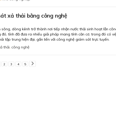
sát xả thải bằng công nghệ
on sông, dòng kênh trở thành nơi tiếp nhận nước thải sinh hoạt lẫn cô
g đó, tỉnh đã đưa ra nhiều giải pháp mang tính căn cơ, trong đó có vi
hải tập trung hiện đại, gắn liền với công nghệ giám sát trực tuyến.
xả thải
,
công nghệ
2
3
4
5