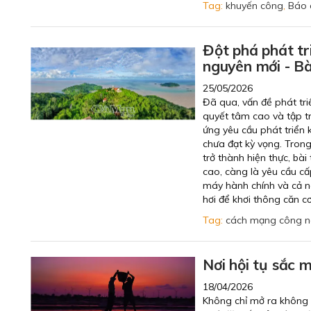
Tag:
khuyến công
,
Báo 
Đột phá phát tr
nguyên mới - Bà
25/05/2026
Đã qua, vấn đề phát tri
quyết tâm cao và tập t
ứng yêu cầu phát triển 
chưa đạt kỳ vọng. Tron
trở thành hiện thực, bài
cao, càng là yêu cầu c
máy hành chính và cả n
hơi để khơi thông căn c
Tag:
cách mạng công n
Nơi hội tụ sắc 
18/04/2026
Không chỉ mở ra không 