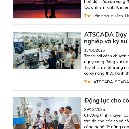
hoá đặc sắc của vùng đ
tộc anh em Kinh, Khmer
Tag:
văn hoá
,
du lịch
,
N
ATSCADA Dạy t
nghiệp và kỹ sư
13/04/2026
Trong bối cảnh chuyển 
ngày càng đóng vai trò 
Tuy nhiên, một trong nh
có kỹ năng thực hành th
Tag:
ATSCADA
,
SCADA
Ðộng lực cho cô
29/12/2025
Chương trình khuyến côn
tạo đà cho các cơ sở c
công nghệ để nâng cao 