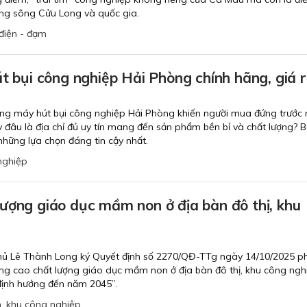
ng sông Cửu Long và quốc gia.
 điện - đạm
út bụi công nghiệp Hải Phòng chính hãng, giá 
ường máy hút bụi công nghiệp Hải Phòng khiến người mua đứng trước 
 đâu là địa chỉ đủ uy tín mang đến sản phẩm bền bỉ và chất lượng? Bà
hững lựa chọn đáng tin cậy nhất.
nghiệp
ượng giáo dục mầm non ở địa bàn đô thị, khu
hủ Lê Thành Long ký Quyết định số 2270/QĐ-TTg ngày 14/10/2025 p
ng cao chất lượng giáo dục mầm non ở địa bàn đô thị, khu công ngh
 định hướng đến năm 2045”.
n
,
khu công nghiệp