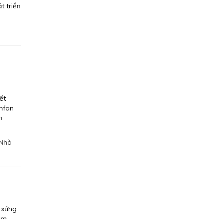
t triển
ết
unfan
n
Nhà
n xứng
iểm