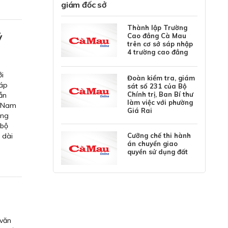
giám đốc sở
Thành lập Trường
ỷ
Cao đẳng Cà Mau
trên cơ sở sáp nhập
4 trường cao đẳng
ới
Đoàn kiểm tra, giám
đáp
sát số 231 của Bộ
Chính trị, Ban Bí thư
ẫn
làm việc với phường
c Nam
Giá Rai
ợng
 bộ
 dài
Cưỡng chế thi hành
án chuyển giao
quyền sử dụng đất
 văn