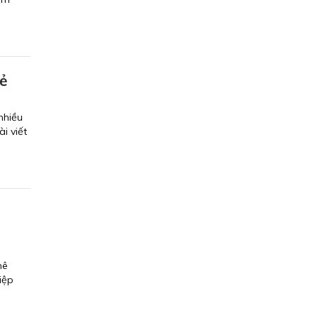
rẻ
nhiều
i viết
hê
iệp