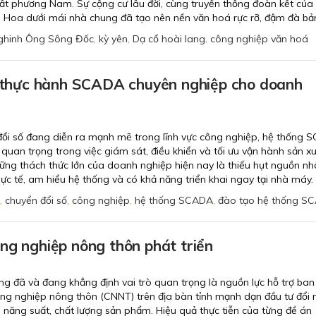
ất phương Nam. Sự cộng cư lâu đời, cùng truyền thống đoàn kết của
, Hoa dưới mái nhà chung đã tạo nên nền văn hoá rực rỡ, đậm đà bản
ghinh Ông Sông Đốc
,
kỳ yên
,
Dạ cổ hoài lang
,
công nghiệp văn hoá
hực hành SCADA chuyên nghiệp cho doanh
đổi số đang diễn ra mạnh mẽ trong lĩnh vực công nghiệp, hệ thống
quan trọng trong việc giám sát, điều khiển và tối ưu vận hành sản xu
ững thách thức lớn của doanh nghiệp hiện nay là thiếu hụt nguồn nh
ực tế, am hiểu hệ thống và có khả năng triển khai ngay tại nhà máy.
,
chuyển đổi số
,
công nghiệp
,
hệ thống SCADA
,
đào tạo hệ thống S
ng nghiệp nông thôn phát triển
g đã và đang khẳng định vai trò quan trọng là nguồn lực hỗ trợ ban
ông nghiệp nông thôn (CNNT) trên địa bàn tỉnh mạnh dạn đầu tư đổi 
năng suất, chất lượng sản phẩm. Hiệu quả thực tiễn của từng đề án