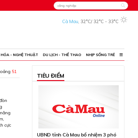
Cà Mau
,
32°C
/
32°C
-
33°C
 HÓA - NGHỆ THUẬT
DU LỊCH - THỂ THAO
NHỊP SỐNG TRẺ
hoảng
51
TIÊU ĐIỂM
“đòn
ng
 nâng
m,
ch cực
UBND tỉnh Cà Mau bổ nhiệm 3 phó