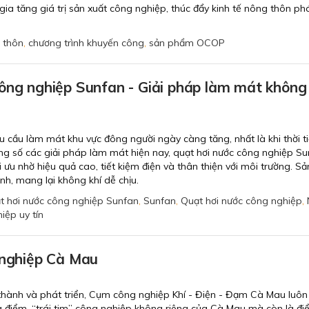
a tăng giá trị sản xuất công nghiệp, thúc đẩy kinh tế nông thôn phá
 thôn
,
chương trình khuyến công
,
sản phẩm OCOP
ông nghiệp Sunfan - Giải pháp làm mát không
cầu làm mát khu vực đông người ngày càng tăng, nhất là khi thời ti
ng số các giải pháp làm mát hiện nay, quạt hơi nước công nghiệp S
 ưu nhờ hiệu quả cao, tiết kiệm điện và thân thiện với môi trường. Sả
h, mang lại không khí dễ chịu.
t hơi nước công nghiệp Sunfan
,
Sunfan
,
Quạt hơi nước công nghiệp
,
iệp uy tín
 nghiệp Cà Mau
h thành và phát triển, Cụm công nghiệp Khí - Điện - Đạm Cà Mau luô
ng điểm, “trái tim” công nghiệp không riêng của Cà Mau mà còn là đ