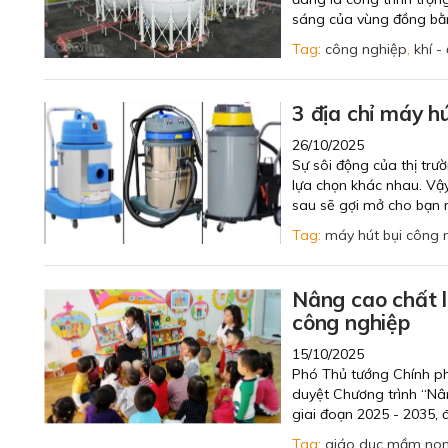
sáng của vùng đồng bằ
Tag:
công nghiệp
,
khí -
3 địa chỉ máy h
26/10/2025
Sự sôi động của thị tr
lựa chọn khác nhau. Vậy
sau sẽ gợi mở cho bạn n
Tag:
máy hút bụi công 
Nâng cao chất l
công nghiệp
15/10/2025
Phó Thủ tướng Chính p
duyệt Chương trình “Nâ
giai đoạn 2025 - 2035,
Tag:
giáo dục mầm no