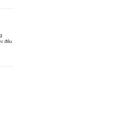
ng
ệc đầu