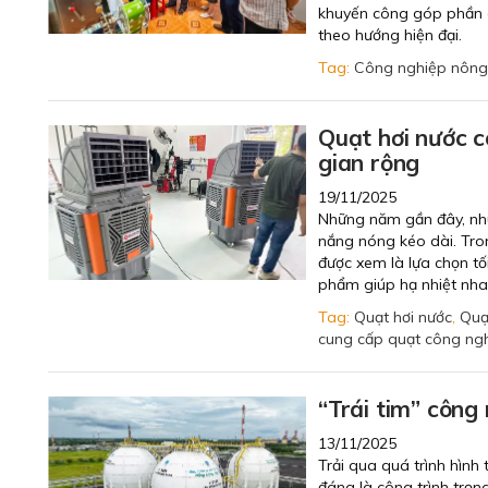
khuyến công góp phần gi
theo hướng hiện đại.
Tag:
Công nghiệp nông
Quạt hơi nước c
gian rộng
19/11/2025
Những năm gần đây, nhu 
nắng nóng kéo dài. Tro
được xem là lựa chọn tối
phẩm giúp hạ nhiệt nhan
Tag:
Quạt hơi nước
,
Quạ
cung cấp quạt công ngh
“Trái tim” công
13/11/2025
Trải qua quá trình hìn
đáng là công trình trọ