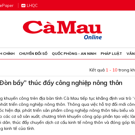
e
P
aper
LHQC
H CHÍNH
CHUYỂN ĐỔI SỐ
QUỐC PHÒNG - AN NINH
PHÁP LUẬT
VĂN
Kết quả
1 - 10
trong k
Đòn bẩy” thúc đẩy công nghiệp nông thôn
g khuyến công trên địa bàn tỉnh Cà Mau tiếp tục khẳng định vai trò 
phát triển công nghiệp nông thôn. Thông qua việc hỗ trợ đổi mới cô
 hiện đại, phát triển sản phẩm công nghiệp nông thôn tiêu biểu và
o các cơ sở sản xuất, chương trình khuyến công góp phần tạo việc là
 dân, thúc đẩy chuyển dịch cơ cấu kinh tế nông thôn và đóng góp tí
 kinh tế của tỉnh.