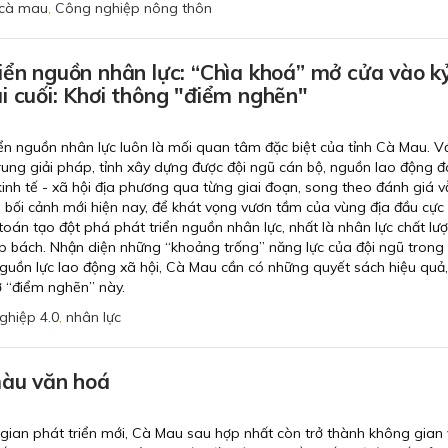
cà mau
,
Công nghiệp nông thôn
iển nguồn nhân lực: “Chìa khoá” mở cửa vào k
i cuối: Khơi thông "điểm nghẽn"
ển nguồn nhân lực luôn là mối quan tâm đặc biệt của tỉnh Cà Mau. V
rung giải pháp, tỉnh xây dựng được đội ngũ cán bộ, nguồn lao động 
kinh tế - xã hội địa phương qua từng giai đoạn, song theo đánh giá v
g bối cảnh mới hiện nay, để khát vọng vươn tầm của vùng địa đầu cự
 toán tạo đột phá phát triển nguồn nhân lực, nhất là nhân lực chất lư
ấp bách. Nhận diện những “khoảng trống” năng lực của đội ngũ trong
guồn lực lao động xã hội, Cà Mau cần có những quyết sách hiệu quả,
ơ “điểm nghẽn” này.
ghiệp 4.0
,
nhân lực
màu văn hoá
gian phát triển mới, Cà Mau sau hợp nhất còn trở thành không gian