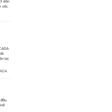
 3 dân
 sắc.
 SCADA
ất.
ân lực
CADA
 đầu,
mới