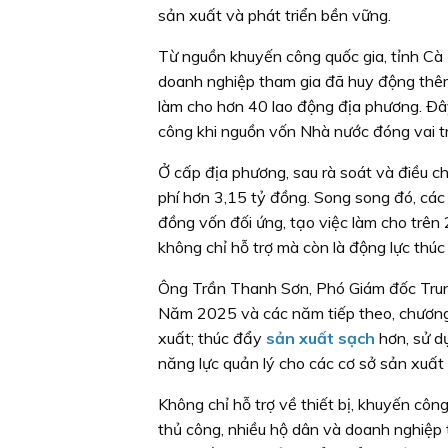
sản xuất và phát triển bền vững.
Từ nguồn khuyến công quốc gia, tỉnh Cà M
doanh nghiệp tham gia đã huy động thêm
làm cho hơn 40 lao động địa phương. Ðây
công khi nguồn vốn Nhà nước đóng vai tr
Ở cấp địa phương, sau rà soát và điều ch
phí hơn 3,15 tỷ đồng. Song song đó, cá
đồng vốn đối ứng, tạo việc làm cho trê
không chỉ hỗ trợ mà còn là động lực thúc
Ông Trần Thanh Sơn, Phó Giám đốc Trung
Năm 2025 và các năm tiếp theo, chương t
xuất; thúc đẩy
sản xuất sạch
hơn, sử d
năng lực quản lý cho các cơ sở sản xuất
Không chỉ hỗ trợ về thiết bị, khuyến công
thủ công, nhiều hộ dân và doanh nghiệp t