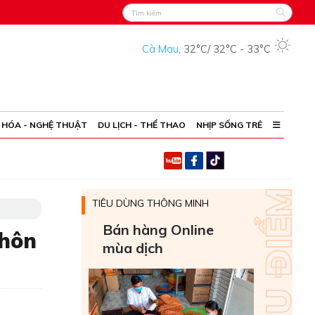
Cà Mau
,
32°C
/
32°C
-
33°C
 HÓA - NGHỆ THUẬT
DU LỊCH - THỂ THAO
NHỊP SỐNG TRẺ
TIÊU DÙNG THÔNG MINH
Bán hàng Online
thôn
mùa dịch