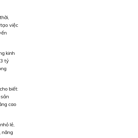
thời,
tạo việc
yến
ng kinh
3 tỷ
ông
ho biết:
 sản
nâng cao
nhỏ lẻ,
, nâng