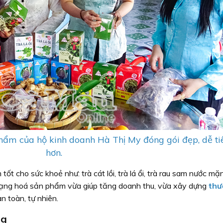
hẩm của hộ kinh doanh Hà Thị My đóng gói đẹp, dễ ti
hơn.
ốt cho sức khoẻ như: trà cát lồi, trà lá ổi, trà rau sam nước mặn
đa dạng hoá sản phẩm vừa giúp tăng doanh thu, vừa xây dựng
thư
 toàn, tự nhiên.
ng