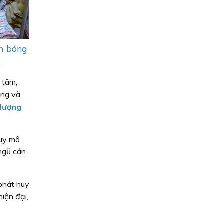
àm bóng
.
 tâm,
ùng và
 lượng
quy mô
 ngũ cán
phát huy
iện đại,