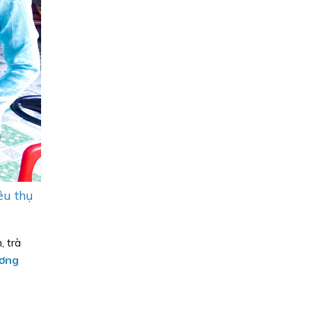
êu thụ
, trà
ơng