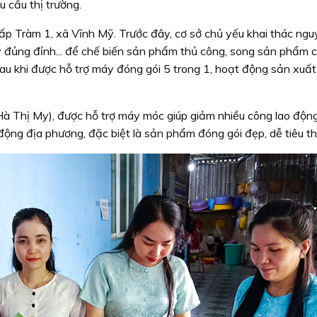
 cầu thị trường.
ấp Tràm 1, xã Vĩnh Mỹ. Trước đây, cơ sở chủ yếu khai thác nguy
 cây đủng đỉnh... để chế biến sản phẩm thủ công, song sản phẩm 
 Sau khi được hỗ trợ máy đóng gói 5 trong 1, hoạt động sản xuấ
à Thị My), được hỗ trợ máy móc giúp giảm nhiều công lao động
động địa phương, đặc biệt là sản phẩm đóng gói đẹp, dễ tiêu th