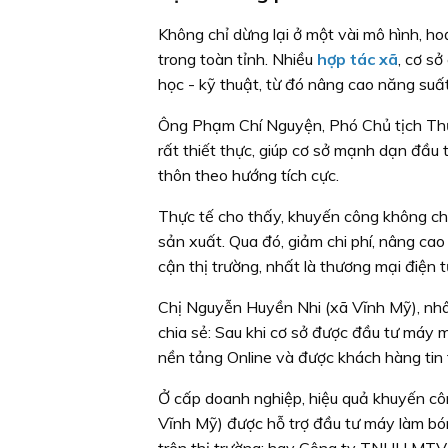
Không chỉ dừng lại ở một vài mô hình, 
trong toàn tỉnh. Nhiều
hợp tác xã
, cơ s
học - kỹ thuật, từ đó nâng cao năng suấ
Ông Phạm Chí Nguyện, Phó Chủ tịch Th
rất thiết thực, giúp cơ sở mạnh dạn đầu 
thôn theo hướng tích cực.
Thực tế cho thấy, khuyến công không chỉ
sản xuất. Qua đó, giảm chi phí, nâng c
cận thị trường, nhất là thương mại điện
Chị Nguyễn Huyền Nhi (xã Vĩnh Mỹ), nhân 
chia sẻ: Sau khi cơ sở được đầu tư máy 
nền tảng Online và được khách hàng tin 
Ở cấp doanh nghiệp, hiệu quả khuyến công
Vĩnh Mỹ) được hỗ trợ đầu tư máy làm 
trên thị trường; hay Công ty TNHH MTV