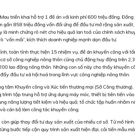
au triển khai hỗ trợ 1 đề án với kinh phí 600 triệu đồng. Ðồng 
 gần 858 triệu đồng vốn đối ứng để đầu tư mở rộng sản xuất, 
 là minh chứng rõ nét cho hiệu quả lan toả của chính sách khu
ò “vốn mồi”, kích thích doanh nghiệp mạnh dạn đầu tư.
ỉnh, toàn tỉnh thực hiện 15 nhiệm vụ, đề án khuyến công với tổ
c cơ sở công nghiệp nông thôn cũng chủ động huy động trên 2,3
n 200 lao động nông thôn. Những con số này cho thấy khuyến c
 đẩy đầu tư xã hội hoá trong lĩnh vực công nghiệp nông thôn.
 tâm Khuyến công và Xúc tiến thương mại (Sở Công thương), c
rình tập trung hỗ trợ ứng dụng máy móc, thiết bị tiên tiến vào
ụng năng lượng tiết kiệm và hiệu quả; tổ chức tập huấn nhằm 
 và cán bộ làm công tác khuyến công.
 còn giúp thay đổi tư duy sản xuất của nhiều cơ sở. Từ mô hình 
ừng bước tiếp cận quy trình sản xuất hiện đại, cải tiến mẫu mã