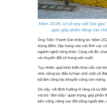
Năm 2026, cơ sở xay xát lúa gạo 
gạo, góp phần nâng cao chất
Ông Trần Thanh Sơn thông tin: Năm 2026
trọng điểm, tập trung vào các lĩnh vực có
ngành nghề nông thôn. Cùng với đó, chươ
và chuyển đổi số trong sản xuất.
Tuy nhiên, quá trình triển khai vẫn còn 
nhỏ, năng lực đầu tư hạn chế; một số đơn
bộ làm công tác khuyến công còn mỏng, t
Dù vậy, với định hướng rõ ràng và sự đ
vai trò “đòn bẩy” quan trọng, góp phần 
bền vững, nâng cao đời sống người dân, 