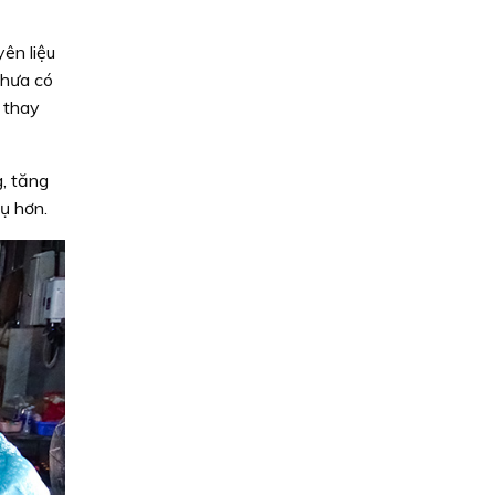
ên liệu
chưa có
t thay
, tăng
ụ hơn.