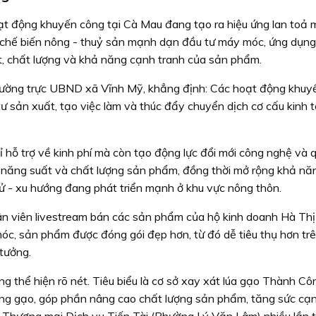
hoạt động khuyến công tại Cà Mau đang tạo ra hiệu ứng lan toả
ở chế biến nông - thuỷ sản mạnh dạn đầu tư máy móc, ứng dụn
t, chất lượng và khả năng cạnh tranh của sản phẩm.
ường trực UBND xã Vĩnh Mỹ, khẳng định: Các hoạt động khuy
tư sản xuất, tạo việc làm và thúc đẩy chuyển dịch cơ cấu kinh 
 hỗ trợ về kinh phí mà còn tạo động lực đổi mới công nghệ và q
ao năng suất và chất lượng sản phẩm, đồng thời mở rộng khả nă
 tử - xu hướng đang phát triển mạnh ở khu vực nông thôn.
viên livestream bán các sản phẩm của hộ kinh doanh Hà Thị
móc, sản phẩm được đóng gói đẹp hơn, từ đó dễ tiêu thụ hơn tr
tưởng.
 thể hiện rõ nét. Tiêu biểu là cơ sở xay xát lúa gạo Thành Côn
bóng gạo, góp phần nâng cao chất lượng sản phẩm, tăng sức cạ
 Thương mại Dịch vụ Tiến Tài (Phường Lý Văn Lâm) nhiều lần 