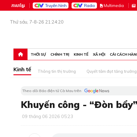
ភាសាខ្មែរ
Truyền hình
Radio
M
ultimedia
Thứ sáu, 7-8-26 21:24:20
THỜI SỰ
CHÍNH TRỊ
KINH TẾ
XÃ HỘI
CẢI CÁCH HÀN
Kinh tế
Thông tin thị trường
Quyết tâm đạt tăng trưởng
Theo dõi Báo điện tử Cà Mau trên
Khuyến công - “Đòn bẩy
09 tháng 06 2026 05:23