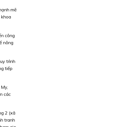
 mạnh mẽ
g khoa
ến công
tế nông
uy trình
ng tiếp
 My,
ên các
g 2 (xã
nh tranh
tham gia