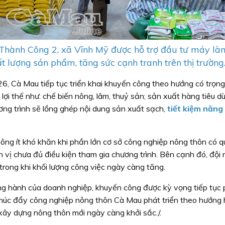
Thành Công 2, xã Vĩnh Mỹ được hỗ trợ đầu tư máy l
 lượng sản phẩm, tăng sức cạnh tranh trên thị trường
, Cà Mau tiếp tục triển khai khuyến công theo hướng có trọng
 lợi thế như: chế biến nông, lâm, thuỷ sản; sản xuất hàng tiêu d
ng trình sẽ lồng ghép nội dung sản xuất sạch,
tiết kiệm năng
không ít khó khăn khi phần lớn cơ sở công nghiệp nông thôn có 
 vị chưa đủ điều kiện tham gia chương trình. Bên cạnh đó, đội
rong khi khối lượng công việc ngày càng tăng.
ồng hành của doanh nghiệp, khuyến công được kỳ vọng tiếp tục 
thúc đẩy công nghiệp nông thôn Cà Mau phát triển theo hướng h
xây dựng nông thôn mới ngày càng khởi sắc./.