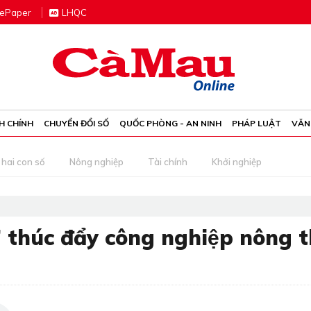
e
P
aper
LHQC
H CHÍNH
CHUYỂN ĐỔI SỐ
QUỐC PHÒNG - AN NINH
PHÁP LUẬT
VĂN
 hai con số
Nông nghiệp
Tài chính
Khởi nghiệp
” thúc đẩy công nghiệp nông 