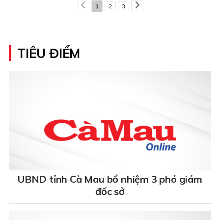
1
2
3
TIÊU ĐIỂM
UBND tỉnh Cà Mau bổ nhiệm 3 phó giám
đốc sở