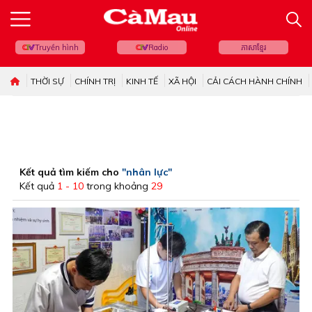
Truyền hình
Radio
ភាសាខ្មែរ
THỜI SỰ
CHÍNH TRỊ
KINH TẾ
XÃ HỘI
CẢI CÁCH HÀNH CHÍNH
Kết quả tìm kiếm cho
"nhân lực"
Kết quả
1 - 10
trong khoảng
29